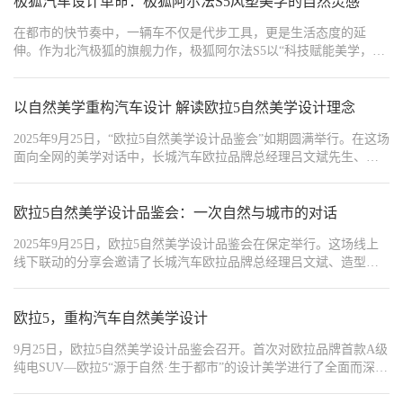
极狐汽车设计革命：极狐阿尔法S5风塑美学的自然灵感
地解读。
在都市的快节奏中，一辆车不仅是代步工具，更是生活态度的延
伸。作为北汽极狐的旗舰力作，极狐阿尔法S5以“科技赋能美学，性
能诠释温度”的理念，成为都市精英的出行新宠。它不仅是北汽极狐
技术实力的集大成者，更以独特的魅力重新定义豪华纯电轿跑的边
界——从设计到智能，从性能到细节，每一处都藏着对用户的温柔
以自然美学重构汽车设计 解读欧拉5自然美学设计理念
承诺。
2025年9月25日，“欧拉5自然美学设计品鉴会”如期圆满举行。在这场
面向全网的美学对话中，长城汽车欧拉品牌总经理吕文斌先生、长
城汽车造型设计师贾寿山先生，与特邀嘉宾、青年艺术家梁志豪先
生和北京广播电视台主持人赵爽女士联袂出镜，首次对欧拉品牌首
款A级纯电SUV——欧拉5“源于自然·生于都市”的设计美学进行了全
欧拉5自然美学设计品鉴会：一次自然与城市的对话
面而深入地解读。
2025年9月25日，欧拉5自然美学设计品鉴会在保定举行。这场线上
线下联动的分享会邀请了长城汽车欧拉品牌总经理吕文斌、造型设
计师贾寿山、青年艺术家梁志豪以及主持人赵爽，共同聊聊欧拉5这
款新车的设计故事，以及它背后的“自然美学”理念。
欧拉5，重构汽车自然美学设计
9月25日，欧拉5自然美学设计品鉴会召开。首次对欧拉品牌首款A级
纯电SUV—欧拉5“源于自然·生于都市”的设计美学进行了全面而深入
地解读。