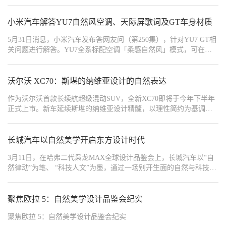
愉悦感，甚至可能让乘客对长途旅行望而却步。然而，东风日产凭
借其在新能源和智能化技术领域的深厚积累，为这一难题带来了突
破性的解决方案。2025年3月1日，“NI好——东风日产最家技术发布
小米汽车解答YU7自然风空调、天际屏歌词及GT车身材质
会”上，东风日产展示了其在“GLOCAL”开发模式下的创新成果，尤
5月31日消息，小米汽车发布答网友问（第250集），针对YU7 GT相
其是新能源天演架构的发布，以及“重新定义舒适新标杆”的口号，标
关问题进行解答。YU7全系标配空调「柔感自然风」模式，可在中
志着东风日产在技术创新上的全新起航。
控屏空调控制面板点亮自然风按键开启，或语音唤醒小爱同学说“打
开自然风模式”。天际屏沉浸歌词功能仅限驻车时使用：车辆P挡、
驾驶员解开安全带、中控屏全屏显示音乐App界面时，天际屏自动进
沃尔沃 XC70：斯堪的纳维亚设计的自然表达
入沉浸式歌词模式（支持QQ音乐、网易云音乐）。
作为沃尔沃首款长续航超级混动SUV，全新XC70即将于今年下半年
正式上市。新车延续斯堪的纳维亚设计精髓，以理性简约为基调，
摒弃繁复装饰，用纯粹的线条勾勒出优雅流畅的车身造型，让设计
回归本质之美。
长城汽车以自然美学开启东方设计时代
3月11日，在哈弗二代枭龙MAX全球设计品鉴会上，长城汽车以“自
然律动”为笔、 “科技人文”为墨，通过一场别开生面的自然与科技的
视觉盛宴，向世界展现了“东方智造”对汽车美学的深度思考，吹响了
中国汽车品牌从“技术追赶”到“价值输出”战略转折的号角。
聚焦欧拉 5：自然美学设计品鉴会纪实
聚焦欧拉 5：自然美学设计品鉴会纪实