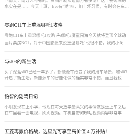
回南天，南方人特有的。看图片就知道南方有多潮！这个瓷砖墙的
度电仅需0.36元，用车成本极低。每个月大约需要充电300多度，折合费用一百
{"width":"672","type":2,"content":"https://img1.baa.bitautotech.com/dzus
水实在是…… 今天上班，free有“潮”味，加上坏习惯，有时会在车上
{"width":"688","type":2,"content":"https://img1.baa.bitautotech.com/dzus
抽点小烟，这混合味道。 先远程开启热风，吹个十分钟 上车，打开
{"width":"1168","type":2,"content":"https://img1.baa.bitautotech.com/dzu
车机，显示空气质量的小叶子数值还有三十几，不够好。开启内循
{"width":"1184","type":2,"content":"https://img1.baa.bitautotech.com/dzu
环，开始净化。 小叶子数值降到8至10之间，够清新了吧！ 再打开
零跑C11车上重温哪吒1攻略
{"width":"672","type":2,"content":"https://img1.baa.bitautotech.com/dzu
{"width":"688","type":2,"content":"https://img1.baa.bitautotech.com/dzu
香氛系统，选择牡丹红。 小叶子数值在3到5之间，完美了！
{"width":"1360","type":2,"content":"https://img1.baa.bitautotech.com/dzu
零跑C11车上重温哪吒1攻略 🏝哪吒2魔童闹海今天就将登顶全球动
[_LinkTopic:岚图FREE,28480,23]
{"width":"1168","type":2,"content":"https://img1.baa.bitautotech.com/dzu
画片票房NO1，对于中国影迷来说重温哪吒1也很不错，我的小闺女
{"width":"880","type":2,"content":"https://img1.baa.bitautotech.com/dzus
看完哪吒2就问我要看哪吒1，那么可以借着送她上课的碎片时间在
车上看看哪吒1好了。 🏝零跑C11车机自带爱奇艺和咪咕，有会员的
与sl03的新生活
直接打开搜索即可观影啦😜❗️提示一下，行车中只能在副屏显示，而
停车挂N档可以三屏联播，追影更爽。趁着闺女上课，我可以把座椅
买了深蓝sl03已经一年多了，新能源车改变了我的用车场景，和sl03
放倒享受一下独自影音时光，零跑车载音响还不错，车内开启空
开启了新生活，新能源车的智能化做的确实非常不错，而且我也体
调，就是一个小型包厢😝。 🏝如果没有爱奇艺和咪咕，又不想用U
验过很多品牌的车，深蓝的车机系统很流畅，应用丰富，可以在车
盘安装常用的会员App，那么还可以直接使用手机车机投影，只需要
上K歌，看电影，追剧等。 我基本上中午午休的时候，吃过午饭就
开启热点让手机车机处于同一个热点下，打开你常用App找到零跑智
会去车上打开爱奇艺在车上看看电影，有爱奇艺，优酷等影视app，
铂智的副驾日记
投即可，之后将副屏画面共享至主屏😎。这里先预祝哪吒2登顶全球
影视资源和手机一样，会员也是通用的，使用起来很方便，也是改
小朋友现在上小学，他现在每天放学最高兴的事情就是坐上车之后
动画片票房第一😝❗️
变了我中午午休的生活方式，每天都会在车上追一会剧，或者看个
在车里看一会电视，刷刷视频。车机自带的咪咕视频内容非常丰
电影再睡会，这是以前油车完全没有的。
富，有时候周末的时候，我们两个写完作业都会一起在车上玩一
会，看看电视，看看视频。虽然是冬季，但是我们在车上打开座椅
加热，打开空调，还是很温暖的。
五菱再掀价格战，选星光可享至高价值 4 万补贴！