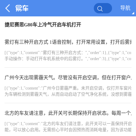
导航
捷尼赛思G80车上冷气开启车机打开
雾灯有三种开启方式 1语音控制，打开常用设置，打开后雾灯 
[{"type":1,"content":"雾灯有三种开启方式：","order":1},{"type":1,"
手动操作：手动打开车机系统中的后雾灯。","order":3},{"type":1,"co
{"width":"1080","type":2,"content":"https://img1.baa.bitautotech.com/dzu
{"width":"1080","type":2,"content":"https://img1.baa.bitautotech.com/dzu
{"width":"1080","type":2,"content":"https://img1.baa.bitautotech.com/dzu
广州今天出现雾霾天气。尽管没有开启空调，但在打开窗户后
{"width":"1080","type":2,"content":"https://img1.baa.bitautotech.com/dzu
{"width":"1080","type":2,"content":"https://img1.baa.bitautotech.com/dzu
[{"type":1,"content":"广州今日雾霾严重。未开启空调
为车辆检测到雾霾天气，从而自动启动了空气净化系统，没想到雾霾指数如此之高。",
但这些功能却是真实有效的，这一点令人印象深刻。","order":2},
{"width":"1920","type":2,"content":"https://img1.baa.bitautotech.com/dzu
北方的车友请注意，此开关可长期保持开启状态。每周一个用
[{"type":1,"content":"北方的车友们请注意，此开关可以
能，可以放心启用。无需担心平时会因预热而消耗电量，因为该功能的
热。请检查您的车机系统，确认此开关是否已开启？","order":1},