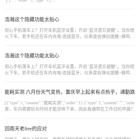
了。","order":1,"type":1},
{"content":"https://img8.bitautoimg.com/usercenter/forummapifiles/2025
{"content":"https://img8.bitautoimg.com/usercenter/forummapifiles/2025
{"content":"https://img8.bitautoimg.com/usercenter/forummapifiles/2025
浩瀚这个隐藏功能太贴心
{"content":"https://img8.bitautoimg.com/usercenter/forummapifiles/2025
{"content":"#【长期】降温养车「冷」知识#","order":1,"type":1}]
担心手机落车上？打开车机蓝牙设置，开启“蓝牙遗忘提醒”。当你熄
火下车，若手机还在车内充电/连接蓝牙，仪表盘会弹出提醒+蜂鸣报
警！再也不会把手机锁车里，安全感拉满。
浩瀚这个隐藏功能太贴心
担心手机落车上？打开车机蓝牙设置，开启“蓝牙遗忘提醒”。当你熄
火下车，若手机还在车内充电/连接蓝牙，仪表盘会弹出提醒+蜂鸣报
警！再也不会把手机锁车里，安全感拉满。
能耗实测 六月份天气变热，重庆早上起来有点热乎，通勤路程
[{"type":1,"content":"能耗实测","order":1},{"type":1,"conte
里，车内需要较长时间才能凉快下来，因此我通常在工作日的早晨7:3
在地库打开车门时，车内已经变得凉爽宜人。行驶途中，我会关闭座
确实较为耗电，但由于早晨通勤拥堵，30公里左右的路程通过动能回收大约可
{"type":1,"content":"","order":4},{"type":1,"c
回南天老free的应对
一个往返后大约剩余120公里，约多消耗10多公里的电量。即便如此