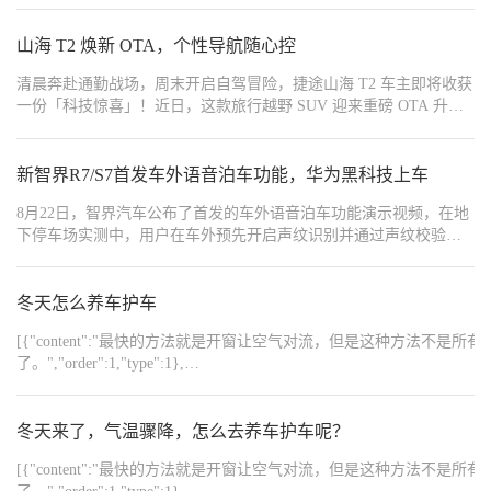
{"width":"1080","type":2,"content":"https://img1.baa.bitautotech.com/dz
山海 T2 焕新 OTA，个性导航随心控
清晨奔赴通勤战场，周末开启自驾冒险，捷途山海 T2 车主即将收获
一份「科技惊喜」！近日，这款旅行越野 SUV 迎来重磅 OTA 升
级，打破传统车机的冰冷感，将个性化交互与实用功能深度融合，
让每次上车都像打开一个充满惊喜的智能盲盒。
新智界R7/S7首发车外语音泊车功能，华为黑科技上车
8月22日，智界汽车公布了首发的车外语音泊车功能演示视频，在地
下停车场实测中，用户在车外预先开启声纹识别并通过声纹校验的
情况下，即可通过语音指令唤醒车机小艺，实现对车辆多种功能的
控制，包括语音召唤车辆，语音开启电尾门、前备箱或充电口，语
音打开主驾车门等，解决了很多时候不方便手动操作的场景，非常
冬天怎么养车护车
实用。
[{"content":"最快的方法就是开窗让空气对流，但是这种
了。","order":1,"type":1},
{"content":"https://img8.bitautoimg.com/usercenter/forummapifiles/2025
{"content":"https://img8.bitautoimg.com/usercenter/forummapifiles/202
{"content":"https://img8.bitautoimg.com/usercenter/forummapifiles/2025
冬天来了，气温骤降，怎么去养车护车呢？
{"content":"https://img8.bitautoimg.com/usercenter/forummapifiles/2025
{"content":"#【长期】降温养车「冷」知识#","order":1,"type":1}]
[{"content":"最快的方法就是开窗让空气对流，但是这种