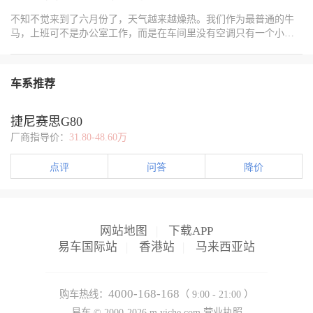
{"content":"https://img8.bitautoimg.com/usercenter/forummapifiles/2026
有效。 这里有个很多人都踩过的坑，车子如果长期开节能模式、省
{"content":"https://img8.bitautoimg.com/usercenter/forummapifiles/2026
不知不觉来到了六月份了，天气越来越燥热。我们作为最普通的牛
电模式，空调自干燥是不会工作的。平时市区代步完全没必要一直
{"content":"#用车新玩法大赏#","order":1,"type":1}]
马，上班可不是办公室工作，而是在车间里没有空调只有一个小风
开节能，不仅动力肉，还把实用的养护功能关掉了，得不偿失。 还
扇的。所以在炎热的夏天里工作一天对于我们来说可是煎熬。每天
有最多人疑惑的一点，就是锁车之后听不到风扇响，就觉得功能没
最盼望的就是下班，下了班坐在车里最先要做的事情就是点火开空
启动。我之前也疑惑过，专门查过原厂逻辑，这个功能是智能触发
调。二代逸动的空调非常好用，制冷制热都很不错，在炎热的夏天
的，不是每次锁车都瞎转。只有你这趟开车开过冷气，风道里有水
车系推荐
可以快速的一两分钟就能明显的感觉车内凉爽下来了。而且二代逸
汽，锁车静置十几分钟之后，系统才会自动启动吹风烘干，只工作
动的钥匙长按开锁四个窗户都会降下来，可以提前给车内通风，不
一分钟左右，把蒸发箱残留积水吹干，然后自动停止，完全不会亏
用我们顶着车内四十多度的高温坐在里面等着风循环。有车的上下
捷尼赛思G80
电，也不会损耗电瓶。偶尔锁车听到车头一点点轻微风扇声，不用
班让我在这个炎热的夏天更加舒适了一些，每天下班路上车内凉爽
慌，这是车子在自己烘干空调，属于正常现象。 想要彻底根除空调
厂商指导价：
31.80-48.60万
的风都是我工作一天后最舒适的时候。
异味，光靠车子自动工作还不够，配合简单的用车习惯，效果直接
拉满。平时短途买菜接娃，开空调时间短，积水不多，基本不用额
点评
问答
降价
外操作。如果是夏天长时间开车、跑高速，我习惯快到目的地两三
分钟提前关掉AC制冷，只留风机吹风，开外循环，把风道里的湿气
先吹一遍，再加上锁车后的自动干燥，双重烘干，风道根本存不住
潮气。 换季的时候也简单维护一下，春秋不怎么开冷气，每隔一段
网站地图
|
下载APP
时间开大风量外循环吹几分钟，避免风道闷出潮气。再配合正常周
易车国际站
|
香港站
|
马来西亚站
期更换空调滤芯，车内空气一直都是清爽的。 我自己的车两年多，
从来没有洗过空调，也没有任何发霉味道，全靠这个原厂功能加
持。真的想说，长安这个配置做的很实在，只是太多车主不会用。
不用花钱改装，不用额外养护，只要稍微注意一点用车细节，就能
4000-168-168
购车热线：
（ 9:00 - 21:00 ）
常年车内无异味，省心又省钱，各位车友真的可以好好用起来。
易车 ©
2000-2026
m.yiche.com
营业执照