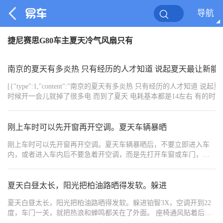
导航
捷尼赛思G80车主夏天冷气风扇只有
南京的夏天有多炎热 只有经历的人才知道 说起夏天最让新能
[{"type":1,"content":"南京的夏天有多炎热 只有经历的人才
时候开一会儿就掉了很多电 而到了夏天 电耗基本都是14左右 有的时
收有些许不舒服 但最终的电耗却很乐观 夏天的深蓝S07是非常有优势
觉得空气都不流通 而深蓝S07的空间非常大 视野很好 打开遮阳帘后能
叶 空间及舒适度不言而喻！","order":1},
刚上车时可以先开窗再开空调。夏天车辆暴晒
{"width":"3024","type":2,"content":"https://img1.baa.bitautotech.com/dz
{"width":"3024","type":2,"content":"https://img1.baa.bitautotech.com/dz
刚上车时可以先开窗再开空调。夏天车辆暴晒后，不要立即进入车
{"width":"4032","type":2,"content":"https://img1.baa.bitautotech.com/dz
内，或者进入车内后不要急着开空调，而是先打开车窗或车门，通
{"width":"3024","type":2,"content":"https://img1.baa.bitautotech.com/dzu
过风扇加速空气循环，几分钟后再打开空调，设置空调出风口斜向
{"width":"3024","type":2,"content":"https://img1.baa.bitautotech.com/dzu
{"width":"3024","type":2,"content":"https://img1.baa.bitautotech.com/dzu
上吹。选择斜上方吹，利用热气上升和冷气下降的规律，从上到降
{"width":"4032","type":2,"content":"https://img1.baa.bitautotech.com/dzu
温，提高降温效果。
夏天白昼太长，阳光把柏油路晒得发软。躲进
{"width":"4032","type":2,"content":"https://img1.baa.bitautotech.com/dzu
夏天白昼太长，阳光把柏油路晒得发软。躲进铂智3X，空调开到22
度，车门一关，就把热浪和蝉鸣都关在了外面。 座椅通风贴着后背
吹，丝丝凉意像小风扇在皮肤上跳舞。中控大屏亮起来，绿茵场在