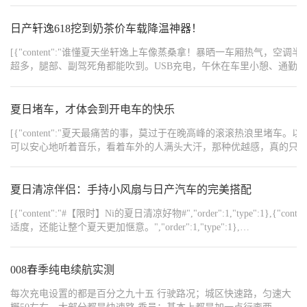
强光下反而更显鲜绿——世界杯重播正到精彩处。防晒帘拉下一
半，刚好挡住刺眼的斜阳，又把光亮留在车里。 冰可乐在手边冒着
日产轩逸618挖到奶茶价车载降温神器！
冷气，看球员在草地上奔跑，汗水甩出弧线。车窗外热得空气都在
[{"content":"谁懂夏天坐轩逸上车像蒸桑拿！暴晒一车厢热
扭曲，而我的世界只有清凉和足球。 铂智3X把整个盛夏挡在玻璃
超多，腿部、副驾死角都能吹到。USB充电，午休在车里小憩、通勤代步都能用
外，只放进足球的热闹和独处的自在。
{"content":"https://img8.bitautoimg.com/usercenter/forummapifiles/2026
{"content":"https://img8.bitautoimg.com/usercenter/forummapifiles/2026
{"content":"https://img8.bitautoimg.com/usercenter/forummapifiles/2026
夏日堵车，才体会到开电车的快乐
{"content":"https://img8.bitautoimg.com/usercenter/forummapifiles/2026
{"content":"https://img8.bitautoimg.com/usercenter/forummapifiles/202
[{"content":"夏天最痛苦的事，莫过于在晚高峰的滚滚热浪
{"content":"#618爱车好物清单#","order":1,"type":1}]
可以安心地听着音乐，看着车外的人满头大汗，那种优越感，真的只有电车车主才懂。","heig
{"content":"https://img3.baa.bitautotech.com/img/V2img3.baa.bitautotec
夏日清凉伴侣：手持小风扇与日产汽车的完美搭配
[{"content":"#【限时】Ni的夏日清凉好物#","order"
适度，还能让整个夏天更加惬意。","order":1,"type":1},
{"content":"https://img8.bitautoimg.com/usercenter/forummapifiles/2025
{"content":"https://img8.bitautoimg.com/usercenter/forummapifiles/2025
{"content":"手持小风扇：夏日降温神器","order":4,"
008春季纯电续航实测
热带来的烦躁感。","order":5,"type":1},{"content
{"content":"https://img8.bitautoimg.com/usercenter/forummapifiles/2025
每次充电设置的都是百分之九十五 行驶路况；城区快速路，匀速大
{"content":"https://img8.bitautoimg.com/usercenter/forummapifiles/202