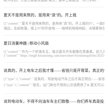
概50左右，大部分都是快速路 乘员；基本上都是加一点行李两
{"content":"日产汽车出行：小风扇的绝佳使用场景","order":9,"
人…… 气温；20度左右 空调；开的通风，没有用冷气由于是早晚用
下，车辆暴晒后车内温度可能迅速攀升。即使开启空调，也需要一段时间才能降温
车冷气还没开过 表显能耗13°每百公里，这个只有参考价值，感觉是
手持小风扇可以在此时提供辅助降温，让乘客在回到车内前保持相对舒适的状态。","o
欢乐表不准 消耗；百分之四十四电行驶238㎞ 还剩余260㎞ 综合下来
夏天不是用来熬的，是用来“浪”的。开上我
{"content":"https://img8.bitautoimg.com/usercenter/forummapifiles/202
{"content":"https://img8.bitautoimg.com/usercenter/forummapifiles/2025
在不开冷气的条件下能行驶500+公里，如果是高速加冷气估计还得
[{"content":"夏天不是用来熬的，是用来“浪”的。开上我的N7，一路奔向海
{"content":"小风扇与日产汽车的完美结合","order":16
打折， 还有就是008的电门设定还好像是三段加速，不是一脚下去到
海边，支起帐篷，接上N7的外放电——咖啡机嗡嗡响起，冰镇拿铁在手，海风轻轻吹过
续航无忧。","order":17,"type":1},
底那种，有点类似油车那种换挡的感觉………………着是为了高级
{"content":"https://img8.bitautoimg.com/usercenter/forummapifiles/2026
{"content":"https://img8.bitautoimg.com/usercenter/forummapifiles/2025
而设定的？？？ 着个水平中等偏上吧，对比大鼠标也并不怎么逊
{"content":"https://img8.bitautoimg.com/usercenter/forummapifiles/2026
{"content":"结语","order":19,"type":1},{"c
色，传统车企的三电系统还是值得信赖的， 看来传统车企还是有技
{"content":"https://img8.bitautoimg.com/usercenter/forummapifiles/2026
{"content":"https://img8.bitautoimg.com/usercenter/forummapifiles/2025
夏日消暑神器 | 移动小风扇
术积累，别的不说着008的三电表显还是值得信赖， 等过段时候充满
{"content":"#我的车内小憩时光#","order":1,"type":1}]
{"content":"https://img8.bitautoimg.com/usercenter/forummapifiles/2025
电全程高速跑跑，看夏天全程空调跑高速要打几折……
[{"content":"作为一个轩逸车主，每次夏天开车都像在蒸桑拿。前
{"content":"https://img8.bitautoimg.com/usercenter/forummapifiles/2025
{"content":"这个小风扇颜值真的很高，简约的设计放在车里完全不
{"content":"https://img8.bitautoimg.com/usercenter/forummapifiles/2025
{"content":"https://img8.bitautoimg.com/usercenter/forummapifiles/2025
说真的，开上电车之后我才懂——省钱只是开胃菜，真正的快乐
{"content":"https://img8.bitautoimg.com/usercenter/forummapifiles/2025
{"content":"https://img8.bitautoimg.com/usercenter/forummapifiles/2025
[{"type":1,"content":"说真的，驾驶电动汽车之后才真正明白——省钱只是开胃菜，
{"content":"分享一下我的降温小技巧：停车尽量找阴凉处，实在找
{"content":"https://img8.bitautoimg.com/usercenter/forummapifiles/202
{"type":1,"content":"首先，出门再也不用担心空调费用了
{"content":"这个小风扇真的拯救了我的夏天通勤，现在开车再也不用忍受高温
能投来羡慕的目光🤓","order":3},{"type":1,"content":"","ord
者接上投影仪观看露天电影🎬 整个营地中，你无疑是最亮眼的焦点，朋友们会称赞你拥有移动电站
说到电动车，不得不向油车车主们致敬——你们养车真是投入
{"type":1,"content":"此外，电动机的响应速度快得惊人
次体验便难以忘怀🔥","order":7},{"type":1,"content":"","or