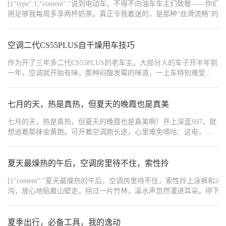
[{"type":1,"content":"说到电动车，不得不向油车车主
碍，绿牌在手，尽享畅行。观看燃油车排队等待加油时，自己默默驶过，心中不禁暗自得意😊","
用足够我每周多享两杯奶茶。真正令我着迷的，是那种“丝滑流畅”的
{"type":1,"content":"总之，电动汽车的体验，谁用谁知道。一旦入了这道
感，仿佛被一只无形的大手温柔地按进座椅。在拥堵的路况下，无需担
{"width":"688","type":2,"content":"https://img1.baa.bitautotech.com/dzu
功能也是一大亮点——夏天提前开启冷气，冬天远程加热座椅，上车
{"width":"688","type":2,"content":"https://img1.baa.bitautotech.com/dzus
服务。这种“反向升级”的体验，谁用谁知道！","order":1},
{"width":"688","type":2,"content":"https://img1.baa.bitautotech.com/dzus
空调二代CS55PLUS自干燥用车技巧
{"width":"688","type":2,"content":"https://img1.baa.bitautotech.com/dzus
{"width":"688","type":2,"content":"https://img1.baa.bitautotech.com/dzus
作为开了三年多二代CS55PLUS的老车主。大部分人的车子开半年到
{"width":"688","type":2,"content":"https://img1.baa.bitautotech.com/dzus
一年，空调就开始有味，那种闷酸发霉的味道，一上车特别难受，
尤其是下雨天和夏天，味道格外明显。很多人以为换个空调滤芯就
能解决，结果换完没过多久味道又出来了，跑去店里洗一次蒸发箱
大几百，真的太亏了。 其实咱们二代CS55PLUS原车自带一个超级
七月的天，热是真热，但夏天的晚霞也是真美
良心的隐藏功能，就是空调自干燥。很多车主车开到卖都没用明白
七月的天，热是真热，但夏天的晚霞也是真美啊！开上深蓝S07，就
这个功能，白白多花冤枉钱。只要设置对、用法正确，基本可以彻
想追着那抹金黄跑。可开着空调跑长途，心里难免嘀咕：这电，够
底告别空调发霉异味，根本不用频繁清洗空调。 先说下为什么空调
不够用？ 出发前看着满电显示的续航里程，心里踏实了一半。一路
会有味，原因真的很简单。夏天开车一直开制冷，车子内部蒸发箱
空调开得足足的，凉风习习，音乐悠扬。跑了大半天，瞄了眼显示
会积攒很多冷凝水，这些水藏在风道里面，肉眼完全看不见。我们
屏，基本1:1的电耗，比预想的要省。算算路程，离目的地还有不少
夏天最燥热的午后，空调房里待不住，索性拎
平常熄火就直接锁车走人，风道是完全封闭的，里面潮湿又阴暗，
距离，但心里一点不慌。知道它的稳定可靠就让人安心。 路过服务
混上路尘、柳絮，几天时间就能滋生霉菌。下次一开空调，风直接
[{"content":"夏天最燥热的午后，空调房里待不住，索性拎上泳裤和
区，想着顺便充个电休息下。快充插上，去便利店买根冰棍、喝口
把霉菌味道吹满整个车厢，家里有小孩老人坐车，真的非常不舒
沟，放心地贴着山壁走。拐过一片竹林，溪水声忽然灌进耳朵。停下车，对
水的功夫，回来一看——嚯，电量噌噌涨了一大截！半个小时就能
服，敏感一点的人坐车很容易鼻子难受、头晕。 虽然打开了空调自
{"content":"下午忽然来了一阵太阳雨，雨点砸在车顶嘭嘭响。自动雨
充满，咱有这快充速度和实在的续航打底，开着冷气追风景，心里
干燥，但是总觉得没效果，甚至以为是假功能，其实都是自己用法
店。夏天的满分，不过是热到受不了时，有辆车载你躲进溪边，吃完西瓜再等一场雨
只有一份稳稳的惬意。 电量满满，心情也满满！有这份自在，才是
不对。首先说下正确设置方法，车子通电就行，点开中控空调界
{"content":"https://img8.bitautoimg.com/usercenter/forummapifiles/2026
夏季出行，必备工具，我的逸动
夏天该有的味道。#深蓝的百味夏天
面，右上角设置点进去，把空调自干燥打开就可以，一次设置永久