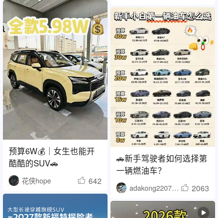
预算6W💰｜女生也能开
🚗新手驾驶者如何选择第
酷酷的SUV🚗
一辆燃油车？
642
花侠hope
2063
adakong220716