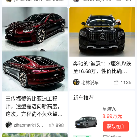
奔驰的“诚意”：7座SUV跌
至16.68万，性价比确实
高
1135
老林说车
新车推荐
王传福鞭策比亚迪工程
师，造型需迈向新高度，
星海V6
这次，方程豹不负众望！
8.99万起
传福先生曾表示：
898
zihaomark150415
获取底价