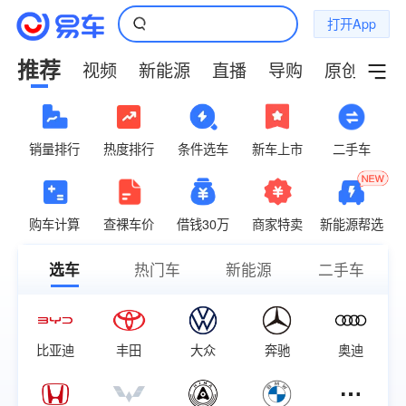
打开App
推荐
视频
新能源
直播
导购
原创
小
销量排行
热度排行
条件选车
新车上市
二手车
购车计算
查裸车价
借钱30万
商家特卖
新能源帮选
选车
热门车
新能源
二手车
比亚迪
丰田
大众
奔驰
奥迪