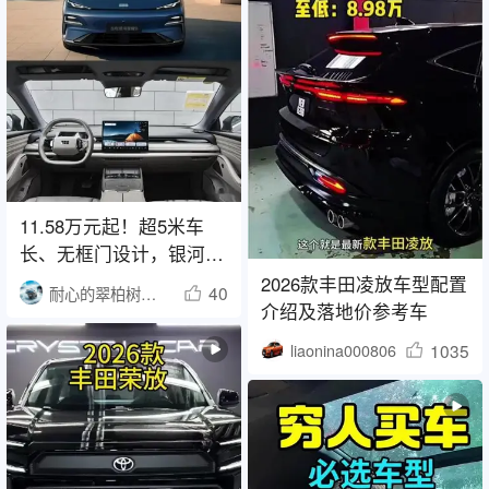
11.58万元起！超5米车
长、无框门设计，银河星
耀8中大型车价格优势显
2026款丰田凌放车型配置
40
耐心的翠柏树1541
著
介绍及落地价参考车
1035
liaonina000806