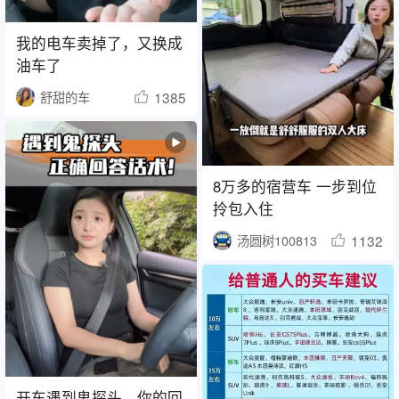
我的电车卖掉了，又换成
油车了
1385
舒甜的车
8万多的宿营车 一步到位
拎包入住
1132
汤圆树100813
开车遇到鬼探头，你的回