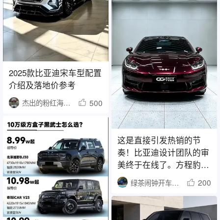
2025款比亚迪宋车型配置
介绍及落地价参考
500
杰出的粉红海豚1438
这是直接引发热销的节
奏！比亚迪设计团队的审
美终于在线了。方程豹SL
的颜值惊人，越
200
绿茶闹钟开车电台