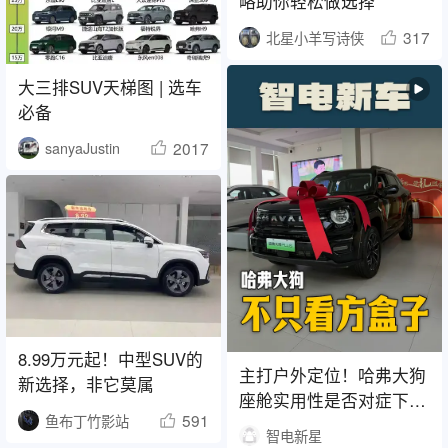
略助你轻松做选择
317
北星小羊写诗侠
大三排SUV天梯图 | 选车
必备
2017
sanyaJustin
8.99万元起！中型SUV的
主打户外定位！哈弗大狗
新选择，非它莫属
座舱实用性是否对症下
591
鱼布丁竹影站
药？
智电新星