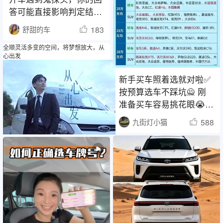
答可能直接影响判定结
果！
183
舒甜的车
全顺灵活多变的空间，将梦想放大，从
心出发
新手买车照着选就对啦✅
按预算选车不踩坑🙅 刚
准备买车容易挑花眼😭
整理了不同
588
九街灯小猫