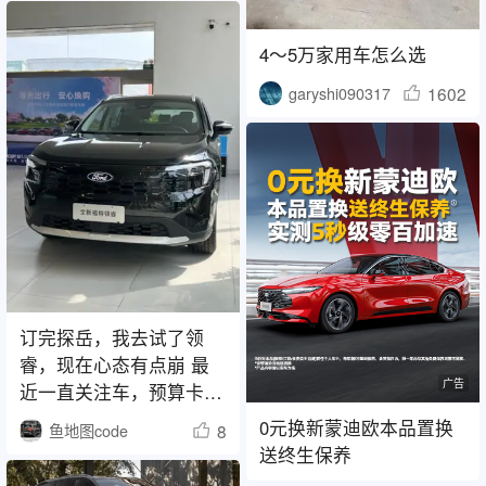
4～5万家用车怎么选
1602
garyshi090317
订完探岳，我去试了领
睿，现在心态有点崩 最
广告
近一直关注车，预算卡在
20万内，最后是
0元换新蒙迪欧本品置换
8
鱼地图code
送终生保养