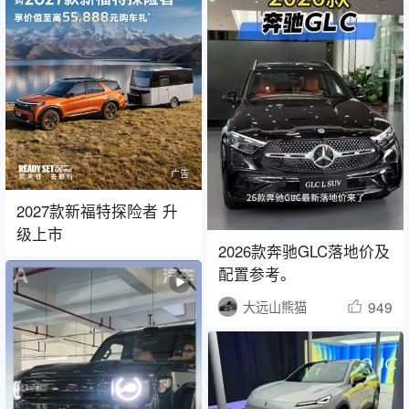
广告
2027款新福特探险者 升
级上市
2026款奔驰GLC落地价及
配置参考。
949
大远山熊猫