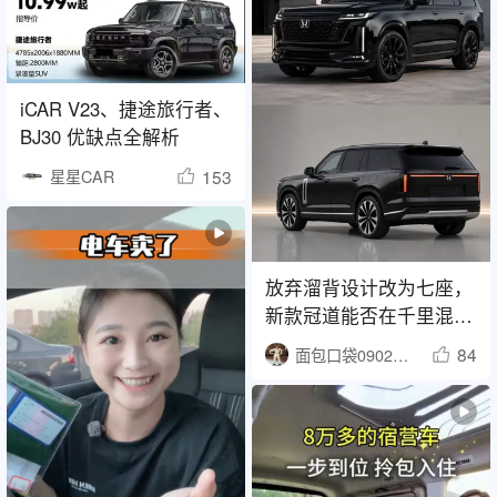
iCAR V23、捷途旅行者、
BJ30 优缺点全解析
153
星星CAR
放弃溜背设计改为七座，
新款冠道能否在千里混合
动力中战胜新能源车？
84
面包口袋090226