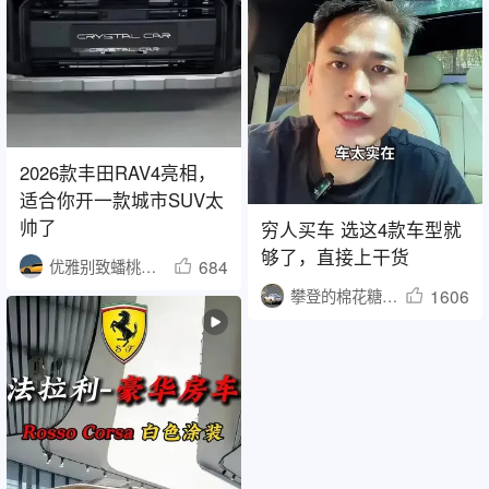
2026款丰田RAV4亮相，
适合你开一款城市SUV太
帅了
穷人买车 选这4款车型就
够了，直接上干货
684
优雅别致蟠桃8355
1606
攀登的棉花糖小刺猬1467