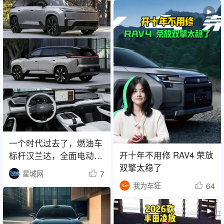
一个时代过去了，燃油车
开十年不用修 RAV4 荣放
标杆汉兰达，全面电动
双擎太稳了
化！
7
星城网
64
我为车狂