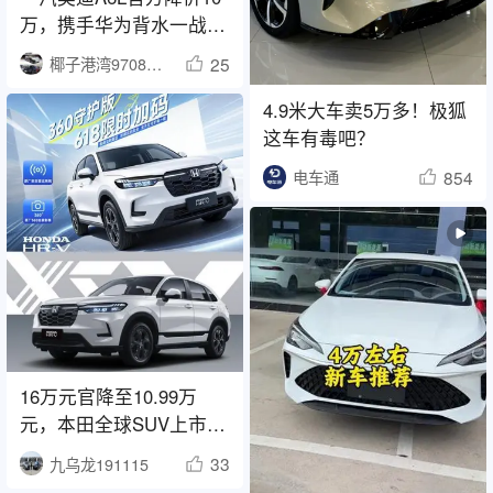
万，携手华为背水一战，
为何此次却无人问津
25
椰子港湾970802
4.9米大车卖5万多！极狐
这车有毒吧？
854
电车通
16万元官降至10.99万
元，本田全球SUV上市，
成为CR-V的优质替代选
33
九乌龙191115
择！