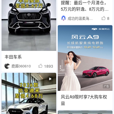
提醒：最后一个月清仓，
5万元的轩逸、8万元的卡
罗拉，三个套路需警惕
8
成功的温柔海獭1466
丰田车系
1893
鹿酱060610
广告
风云A9限时享7大购车权
益