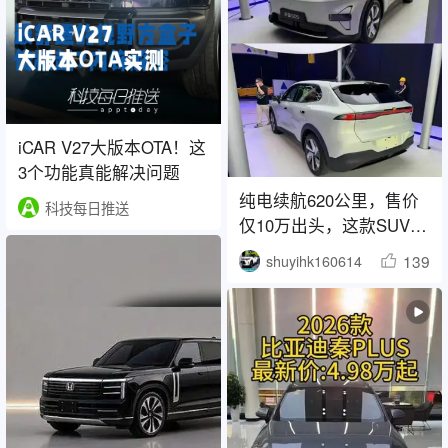
iCAR V27大版本OTA！这
3个功能真能解决问题
纯电续航620公里，售价
科技每日推送
仅10万出头，这款SUV在
4月销量突破1.7万辆，令
139
shuyihk160614
竞争对手倍感压力？