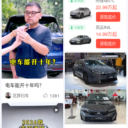
阿维塔07L
0.70万
22.99万起
获取底价
风云A9L
1.50万
14.99万起
获取底价
电车能开十年吗？
1381
区胖曰车