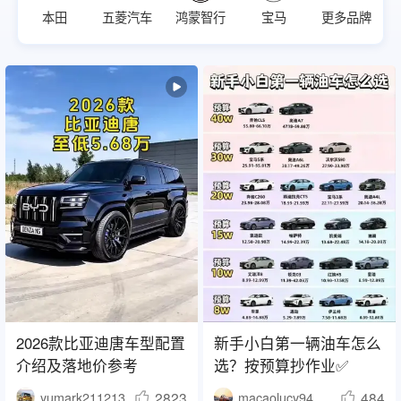
本田
五菱汽车
鸿蒙智行
宝马
更多品牌
2026款比亚迪唐车型配置
新手小白第一辆油车怎么
介绍及落地价参考
选？按预算抄作业✅
2823
484
yumark211213
macaolucy940417