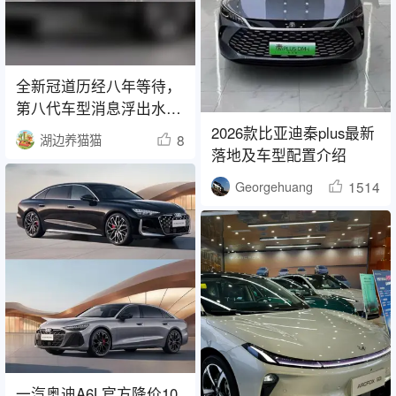
全新冠道历经八年等待，
第八代车型消息浮出水
面，轴距扩展至 2920 毫
2026款比亚迪秦plus最新
8
湖边养猫猫
米，搭载 2.0T 引擎匹配
落地及车型配置介绍
10AT 变速箱，这款车型
1514
Georgehuang
是否依然值得关注？
一汽奥迪A6L官方降价10