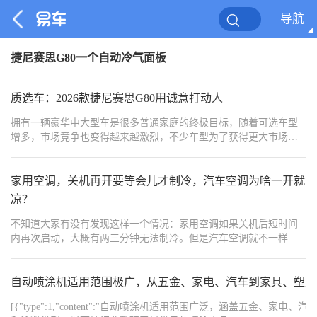
导航
捷尼赛思G80一个自动冷气面板
质选车：2026款捷尼赛思G80用诚意打动人
拥有一辆豪华中大型车是很多普通家庭的终极目标，随着可选车型
增多，市场竞争也变得越来越激烈，不少车型为了获得更大市场份
额，都被迫选择以价换量，这让消费者可以用更低的价格购入一辆
豪华车。如果很注重性价比或追求个性化，二线豪华品牌车型是一
个不错选择，有些进口车型的官方售价甚至已经低至30万元区间，
家用空调，关机再开要等会儿才制冷，汽车空调为啥一开就
如在北美市场拥有不错口碑的捷尼赛思G80。近期，2026款捷尼赛思
凉？
G80正式上市，相比老款车型，其对配置和价格进行了调整。那么，
作为韩系豪华中大型车的标杆车型，2026款捷尼赛思G80能否用诚意
不知道大家有没有发现这样一个情况：家用空调如果关机后短时间
打动人？本期《质选车》为您答疑解惑。
内再次启动，大概有两三分钟无法制冷。但是汽车空调就不一样
了，打开后几秒钟时间冷气就出来了。
自动喷涂机适用范围极广，从五金、家电、汽车到家具、塑胶
[{"type":1,"content":"自动喷涂机适用范围广泛，涵盖五