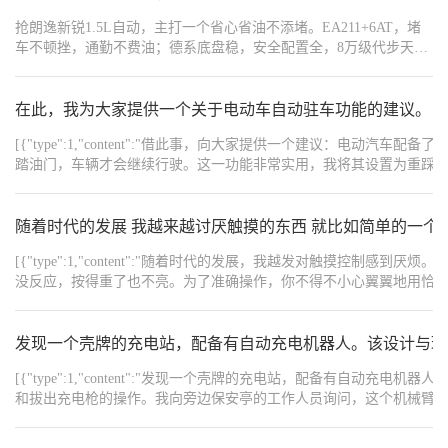
试试口头和Nomi描述，让它自动替你设置，兴许它也可以搞得定！
抢朗逸新锐1.5L自动，主打一个省心省油不添堵。EA211+6AT，堵
车友们学废了吗？学废了那得给我点个赞啊，哈哈[_LinkTopic:用车
车不顿挫，通勤不费油；德系底盘稳，安全配置全，8万级代步天花
技巧,55593,37]
板，手慢无！
在此，我为大家提供一个关于电动车自动驻车功能的建议。电
[{"type":1,"content":"借此事，向大家提供一个建议：
踏油门，车辆才会继续行驶。这一功能非常实用，我将其设置为重踩刹车后即启动自动驻车模式。"
{"type":1,"content":"然而，在倒车时可能会遇到问题。
突然加速，这无疑增加了危险性。对于那些分不清油门与刹车或容易
练掌握驾驶技巧，以免给他人带来不便和危险。","order":3},
随着时代的发展 我越来越讨厌触摸的东西 就比如简单的一个
{"width":"4080","type":2,"content":"https://img1.baa.bitautotech.com/dz
[{"type":1,"content":"随着时代的发展，我越发对触摸
没反应，按得重了也不亮。为了准确操作，你不得不小心翼翼地用恰
并不是说我挑剔，而是我更喜欢过去的传统按钮，开就是开，啪的一声就亮了，简单直接。","order
样的道理也适用于汽车。最近试驾了红旗H9，也乘坐了一些朋友的电
这让我感到非常不适应。开车时，你必须仔细看清屏幕才能操作，而
发现一个壳牌的充电站，配备有自动充电机器人。该设计与理
各种按钮，稍不留神就会误触，触发一堆语音指令，而这些指令却常
[{"type":1,"content":"发现一个壳牌的充电站，配备有
下，我的车保留了一些实体按钮，确实使用起来更加舒适。","order":3}
{"width":"1080","type":2,"content":"https://img1.baa.bitautotech.com/dz
和拔出充电枪的操作。我向旁边保安亭的工作人员询问，这个机械臂
{"width":"720","type":2,"content":"https://img1.baa.bitautotech.com/dzus
它还不能完全自动化吗？他确认了我的疑问，并表示未来的版本可能会实现自动
{"width":"720","type":2,"content":"https://img1.baa.bitautotech.com/dzus
{"width":"1080","type":2,"content":"https://img1.baa.bitautotech.com/dz