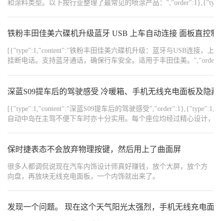
和涂料类型。以下按行业整理了最常见的喷涂产品：","order":1},{"type":1,"content"
{"type":1,"content":" - 常见工件：保险杠、车门、轮毂、发动机零部件、底盘件、车架、各类金属冲压件","order":4},{"type":1,"content":" - 常用喷涂方式：静电
旋杯喷涂、机器人自动喷涂","order":5},{"type":1,"content":"","order":6},{"type"
箱、空调、洗衣机外壳，电视外壳、电脑机箱、键盘、鼠标、手机中框、后盖、平板电脑外壳、耳机壳","
铁粉丰田佳美六碟机升级蓝牙 USB 上车自动连接 面板直控制上
小件，要求外观细腻均匀","order":9},{"type":1,"content":"","order":10},{"type"
[{"type":1,"content":"铁粉丰田佳美六碟机升级：蓝牙与
铁艺护栏、门窗、防盗网、货架、螺丝、螺母、管件、阀门、工具手柄、散热器、铝型材、钢结构件
挂断电话。支持蓝牙通话，确保行车安全。适用于丰田佳美。","order":1
式：静电喷涂、粉末喷涂","order":13},{"type":1,"content":"","order":14},{"type"
{"width":"2268","type":2,"content":"https://img1.baa.bitautotech.com/dzu
门、橱柜门板、板式家具、桌椅、衣柜、木地板、木线条","order":16},{"type":1,"content":" - 适合喷涂方式：平面规
{"width":"2268","type":2,"content":"https://img1.baa.bitautotech.com/dzu
{"type":1,"content":"","order":18},{"type":1,"content":"5. **塑胶产品**","order":19},{"type"
{"width":"2268","type":2,"content":"https://img1.baa.bitautotech.com/dz
深蓝S09提车后的驾驶感受 冷暖箱、手机无线充电面板及隐
材","order":20},{"type":1,"content":" - 特点：塑胶件常需底漆、色漆、清漆多层喷漆","order":21},{"type":1,"content":"","order":22},{"type":1,"content":"6. **建材与
装饰材料**","order":23},{"type":1,"content":" - 常见工件：铝单板、铝塑板、集成吊顶、扣板、暖气片、管道、装饰线条、护栏","order":24},
[{"type":1,"content":"深蓝S09提车后的驾驶感受","order":1},{"type"
{"type":1,"content":"","order":25},{"type":1,"content":"7. **其他常见工件**","order":26},{"
自动中岛在主驾不便下车时亦十分实用。每个座位均经过精心设计，第
各类规则形状的工件","order":27},{"type":1,"content":" - 适合喷涂方式：适合流水线机械臂覆盖的工件","order":28},{"type":1,"content":"","order":29},
道路驾驶时，驾驶感受较为舒适，能耗表现也令人满意。纯电模式下，日常通勤基本可维持5-6天。
{"type":1,"content":"简单判断标准：","order":30},{"type":1,"conten
{"type":1,"content":"总体而言，深蓝S09给我留下了全
形状相对规则，能被机械臂往复机覆盖","order":32},{"type":1,"content":" 2. 材质可导电（金属）或可做导电处理（塑胶喷导电底漆）","order":3
时，它凭借宽敞的空间和可靠的性能，成为家庭追求远方旅程的坚实后
保时捷表态不会放弃物理按键，然后用上了曲面屏
{"type":1,"content":" 3. 批量大，对涂层均匀性和一致性要求高","order":34},{"type":1,"content":"","order":35},{"type":1,"content":"如果您提供具体要喷涂的产品材
面。","order":5},
质和形状，我可以直接为您判断适合哪种自动喷涂机型。","order":36},
{"width":"1440","type":2,"content":"https://img1.baa.bitautotech.com/dzu
很多人都调侃说现在汽车内饰设计师真好赚钱，放个大屏，放个方
{"width":"1080","type":2,"content":"https://img1.baa.bitautotech.com/dz
{"width":"1440","type":2,"content":"https://img1.baa.bitautotech.com/dzu
向盘，再放块无线充电面板，一个内饰就出来了。
{"width":"1440","type":2,"content":"https://img1.baa.bitautotech.com/dzu
{"width":"1440","type":2,"content":"https://img1.baa.bitautotech.com/dzu
{"width":"1440","type":2,"content":"https://img1.baa.bitautotech.com/dzu
{"width":"1440","type":2,"content":"https://img1.baa.bitautotech.com/dzu
发现一个问题。 现在这个天气阳光太强烈，手机无线充电面
{"width":"1440","type":2,"content":"https://img1.baa.bitautotech.com/dzu