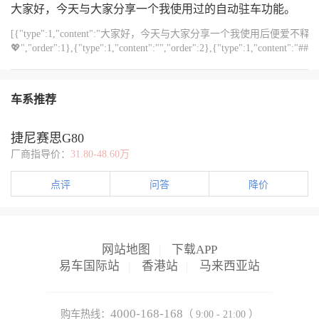
{"width":"1080","type":2,"content":"https://img1.baa.bitautotech.com/dz
大家好，今天与大家分享一个我使用过的自动驻车功能。
[{"type":1,"content":"大家好，今天与大家分享一个我使
💖","order":1},{"type":1,"content":"","order":2},{"type":1
踩刹车，车辆将自动锁定并保持静止状态，无需担心忘记拉手刹。这一功能特别
{"type":1,"content":"","order":5},{"type":1,"content":"#
一键启动，既减压又安全。","order":7},{"type":1,"conte
车系推荐
辆滑动。","order":8},{"type":1,"content":"","order":9},{"type":
握，使用起来非常便捷。","order":11},{"type":1,"content":"✅ 驻
键在于节省了很多体力，尤其在长途驾驶或频繁通勤中，这一功能非常实用。😊✨","order":13},
捷尼赛思G80
结","order":15},{"type":1,"content":"如果你追
厂商指导价：
31.80-48.60万
试，你一定会爱上它的便捷与安心。","order":16},
{"width":"1080","type":2,"content":"https://img1.baa.bitautotech.com/dz
点评
问答
降价
{"width":"1080","type":2,"content":"https://img1.baa.bitautotech.com/dzu
{"width":"1080","type":2,"content":"https://img1.baa.bitautotech.com/dz
{"width":"1080","type":2,"content":"https://img1.baa.bitautotech.com/dz
{"width":"1080","type":2,"content":"https://img1.baa.bitautotech.com/dz
{"width":"1080","type":2,"content":"https://img1.baa.bitautotech.com/dz
网站地图
|
下载APP
易车国际站
|
香港站
|
马来西亚站
4000-168-168
购车热线：
（ 9:00 - 21:00 ）