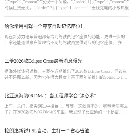
{"width":"1440","type":2,"content":"https://img1.baa.bitautotech.com/dzu
[{"type":1,"content":"发现一个问题。","order":1},{"t
{"width":"1440","type":2,"content":"https://img1.baa.bitautotech.com/dz
时候巨烫无比。","order":2},{"type":1,"content":"无线充电的小散
对着手机直接吹的话会好很多。","order":4},
{"width":"3072","type":2,"content":"https://img1.baa.bitautotech.com/dz
给你常用副驾一个尊享自动记忆座位！
现在新势力电车普遍都有给到驾驶员记忆座位的功能，更进一步的
厂家还能通过账户管理给不同的驾驶员提供对应的记忆座位。 多数
厂家做到这步已经是不错了，不过蔚来还能更进一步！蔚来目前支
持通过识别人脸添加账户，然后给副驾也增加记忆座位并通过快捷
场景达到特定人员上车自动调整到记忆座位的功能！ 首先，第一步
三菱2026款Eclipse Cross最新消息曝光
是建立一个人脸对应账户，你可以说“Hi Nomi，认识下副驾的朋
据海外媒体报道称，三菱在近期推出了2026款Eclipse Cross，但该车
友”，通过人脸识别后就可以增加一个账户。 在有了账户的前提下，
并不是那么新，因为它在很大程度上基于两年前推出的Scenic E-Tech
副驾已经自行可以调整一个舒适的座位，记得一定要点击保存这个
车型。不过，三菱努力将其产品与同等雷诺车型区分开来。这不仅
座位。 那做到这一步呢，蔚来就可以在你上车时识别出是你，和你
仅是一个简单的重新徽章，因为已经改变了几个车身面板。引擎
打招呼有时候还会叫你的名字，然后你在中控屏可以点击屏幕右上
盖、格栅和保险杠都不同。
比亚迪海豹06 DM-i：当工程师学会“读心术”
角，让他按你保存的位置进行调整。 再接下来就是进阶组合技巧！
打开APP/车机上的快捷场景功能，设定当特定人员坐在副驾的时
上车，关门，指尖划过中控台......等等，这触感不对。钢琴烤漆哪去
候，就自动将副驾座位调整到他保存过的位置。不想自己设置的车
了？在2026款海豹06 DM-i的车里，我发现了比亚迪的一个秘密：他
友可以复制口令762353，套用我设置好的模板，然后修改选中自己
们终于派工程师去用户论坛潜水了——那个曾经让无数车主又爱又
保存过账户和座位的特定乘客就行了！ 通过这套人脸识别账户+账户
恨的钢琴烤漆面板，被换成了温润的仿布纹皮革。这看似微小的改
座位记忆+快捷场景的组合技能，就能完美让你亲爱的副驾一上车就
变，却让我意识到：比亚迪正在从“技术驱动”转向“体验驱动”。
抢朗逸新锐1.5L自动，主打一个省心省油
自动坐上TA专属的记忆座位了！后面快捷场景的部分，车友也可以