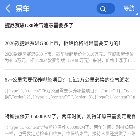
导航
捷尼赛思G80冷气滤芯需要多了
2026款捷尼赛思G80上市，拒绝价格战是需要实力的！
2026款捷尼赛思G80上市，豪华版起步价为31.8万元。旗舰版起步价
为46.6万元。相比2024款豪华版（29.98万元）来说，价格上涨了1.82
万元。
6万公里需要保养哪些项目？ 1.每2万公里必换的空气滤芯，
[{"type":1,"content":"6万公里需要保养哪些项目？","order":1}
换","order":2},{"type":1,"content":" ","order":3},{"type":1,"con
元","order":5},{"type":1,"content":"再无其他费用了，","order":6
{"type":1,"content":"实际只花了49元，108块用积分支付的，","order
但下雨过高架接缝处还是打滑，花费5899元。原来轮胎忘记前后调换了，只跑
特斯拉保养 65000KM了，两年时间，刚得知原来需要定期
{"type":1,"content":" ","order":10},{"type":1,"content":"累
[{"type":1,"content":"特斯拉保养 65000KM了，两
的，","order":12},{"type":1,"content":"乐山服务中心的小哥特别热情，把车洗得特干净
一样，也需要定期检查和维护。维保结束后，接待人员还提供了非常实用的用车
基本信息：2023款蔚来ES6，23年6月17日提车6","order":15},{"type":1,"
{"width":"2000","type":2,"content":"https://img1.baa.bitautotech.com/dzu