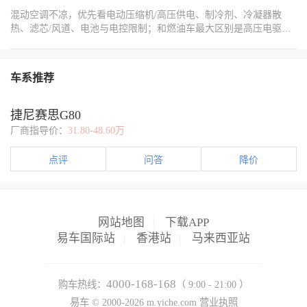
混动空调不凉，优先看电动压缩机/高压供电、制冷剂、冷凝器散
热、滤芯/风道、电池与电控限制；和燃油车最大区别是高压电驱动
压缩机+电池功率限制。 一、先自查（5分钟能搞定） - ❌ 模式不
对：没开A/C、在外循环、温度设太高；切内循环+A/C+22–24℃。 ​ -
🧹 滤芯堵死：空调滤芯脏→风量小、体感不凉；1–2万公里换 。 ​ -
车系推荐
🚗 亏电/纯电受限：低电量时为保动力，空调功率被限；切混动模
式、让发动机发电。 ​ - 🌬️ 出风口错：冷气下沉，风口朝上；别直吹
捷尼赛思G80
脚。
厂商指导价：
31.80-48.60万
点评
问答
降价
网站地图
|
下载APP
易车国际站
|
香港站
|
马来西亚站
4000-168-168
购车热线：
（ 9:00 - 21:00 ）
易车 ©
2000-2026
m.yiche.com
营业执照