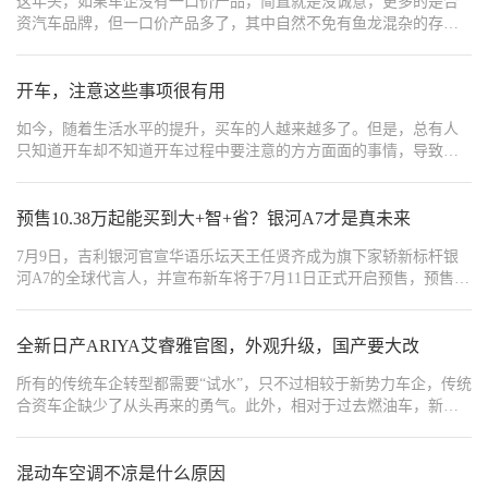
这年头，如果车企没有一口价产品，简直就是没诚意，更多的是合
{"content":"#【长期】盛夏养车 暑Ni有招#","order":1,"type":1}]
资汽车品牌，但一口价产品多了，其中自然不免有鱼龙混杂的存
在，一定会有打着一口价的旗号，卖着更高价的产品，所以要学会
甄别。当然了，优秀且有诚意的一口价产品，也需要支持和鼓励。
开车，注意这些事项很有用
如今，随着生活水平的提升，买车的人越来越多了。但是，总有人
只知道开车却不知道开车过程中要注意的方方面面的事情，导致有
人的爱车很快就出了毛病甚至导致交通事故的发生。为此，“巡城马”
专门收集了“开车需要注意什么事情”的基本知识，以供开车的网民朋
友参考。
预售10.38万起能买到大+智+省？银河A7才是真未来
7月9日，吉利银河官宣华语乐坛天王任贤齐成为旗下家轿新标杆银
河A7的全球代言人，并宣布新车将于7月11日正式开启预售，预售价
10.38万-13.38万元。消息一出，不少家庭用户的购车清单里，又多
了一个需要重点考察的选项。
全新日产ARIYA艾睿雅官图，外观升级，国产要大改
所有的传统车企转型都需要“试水”，只不过相较于新势力车企，传统
合资车企缺少了从头再来的勇气。此外，相对于过去燃油车，新能
源转型成功也比较简单，首先造型符合大众审美，其次智驾和动力
续航在线，再加上性价比，就差不多了。
混动车空调不凉是什么原因