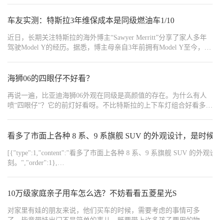
要多少费用？","order":17},{"type":1,"content":"看电车省还是油车省？🚗",
{"width":"2000","type":2,"content":"https://img1.baa.bitautotech.com/dzu
{"width":"1200","type":2,"content":"https://img1.baa.bitautotech.com/dzu
{"width":"1290","type":2,"content":"https://img1.baa.bitautotech.com/dzu
车友实测：特斯拉3年维保成本是同级燃油车1/10
{"width":"1290","type":2,"content":"https://img1.baa.bitautotech.com/dzu
{"width":"1290","type":2,"content":"https://img1.baa.bitautotech.com/dzu
近日，长期关注特斯拉的海外博主“Sawyer Merritt”分享了家人多年
{"width":"1290","type":2,"content":"https://img1.baa.bitautotech.com/dzu
驾驶Model Y的经历。据悉，博主母亲自3年前拥有Model Y至今，累
{"width":"1290","type":2,"content":"https://img1.baa.bitautotech.com/dzu
计行驶里程已达22,325英里（约3.6万公里）。用车过程中，车辆从
未出现需要维修的产品故障，唯一的保养项目就是更换空调滤芯、
添加玻璃水，以及定期检测轮胎定位。
海狮06的四眼仔不好看？
再说一遍，比亚迪海狮06外观在同级是高颜值的存在。为什么有人
喷“四眼仔”？它的前灯好看呀。不比特斯拉的上下车灯组合好看多
了？极星4、乐道L60、捷尼赛思G80也是四眼啊。
看多了市面上各种 8 系、9 系旗舰 SUV 的外观设计，是时
[{"type":1,"content":"看多了市面上各种 8 系、9 系旗
刻。","order":1},
{"width":"880","type":2,"content":"https://img1.baa.bitautotech.com/dzus
10万级家庭亲子用车怎么选？不妨看看五菱星光S
对家里有娃的朋友来说，他们买车的时候，需要考虑的事情可多