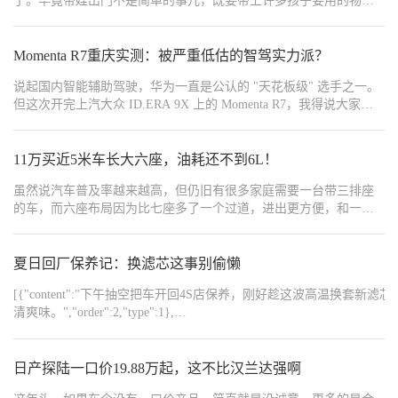
了。毕竟带娃出门不是简单的事儿，既要带上许多孩子要用的物
品，还要关心孩子坐得舒不舒服，会不会哭闹等。
Momenta R7重庆实测：被严重低估的智驾实力派？
说起国内智能辅助驾驶，华为一直是公认的 "天花板级" 选手之一。
但这次开完上汽大众 ID.ERA 9X 上的 Momenta R7，我得说大家真
的需要重新认识一下这位和华为并驾齐驱的高手了，它的实力比你
们想象的要猛多了。
11万买近5米车长大六座，油耗还不到6L！
虽然说汽车普及率越来越高，但仍旧有很多家庭需要一台带三排座
的车，而六座布局因为比七座多了一个过道，进出更方便，和一二
排的交流也不受影响，因此也更受欢迎。
夏日回厂保养记：换滤芯这事别偷懒
[{"content":"下午抽空把车开回4S店保养，刚好趁这波高温换套新
清爽味。","order":2,"type":1},
{"content":"https://img8.bitautoimg.com/usercenter/forummapifiles/2025
{"content":"https://img8.bitautoimg.com/usercenter/forummapifiles/2025
{"content":"https://img8.bitautoimg.com/usercenter/forummapifiles/2025
日产探陆一口价19.88万起，这不比汉兰达强啊
{"content":"https://img8.bitautoimg.com/usercenter/forummapifiles/2025
{"content":"https://img8.bitautoimg.com/usercenter/forummapifiles/2025