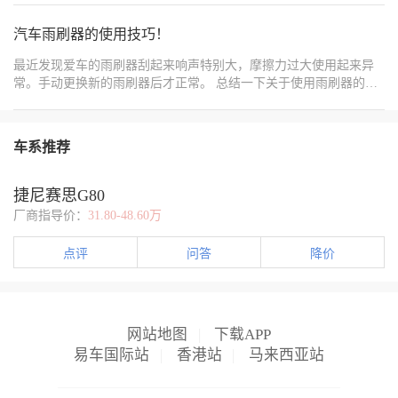
以称作“移动储物间”，分享一下使用过程中的小技巧。 1.特殊功能
自己喜好更换，让车机界面更个性化。 车内空间利用也有讲究。全
模式： -情景模式：车辆增添了4个情景模式，方便不同场景下使
汽车雨刷器的使用技巧！
车 17 处储物格要合理使用，车门储物格放雨伞、矿泉水等常用物
用。 -吸烟模式：开启后天窗会自动打开一条缝，主副驾车窗玻璃也
品，中央扶手双层设计，上层放手机、钱包，下层放大件物品。后
最近发现爱车的雨刷器刮起来响声特别大，摩擦力过大使用起来异
会打开一条缝，能快速排出车内烟雾，保持空气清新。 - 清凉模
备箱下沉式设计，放置物品时大的、重的放下面，小的、轻的放上
常。手动更换新的雨刷器后才正常。 总结一下关于使用雨刷器的技
式：会自动将冷风开到最大，迅速制冷，在炎热天气下可快速降低
面，方便拿取且更整洁。掌握这些小技巧，五菱缤果用起来会更加
巧：定期清洗、避免无水干刮、适度使用、避免长时间暴晒、定期
车内温度。 -温暖模式：默认温度吹出27°C的热风，在寒冷天气下能
顺手，为生活带来更多便利。
检查和更换雨刮片等。? 定期清洗?：经常清洗风挡玻璃和雨刷片上
快速让车内温暖起来。 -雨雪模式：会自动打开雨刷，并打开前窗除
的脏物，尤其是在下过雨之后，可以减少雨刷不必要的磨损，从而
雾，方便在恶劣天气下保持良好的视线。 2.左边的拨杆集成了灯光
车系推荐
延长其使用寿命?。 ??避免无水干刮?：使用雨刮器时，一定要在有
和雨刮器的功能，如果想要喷玻璃水，将拨杆向下拧到底即可，长
雨水的情况下使用，避免无水干刮，否则会引起雨刮器橡胶刮片和
按左边雨刷按钮，10秒以上，后雨刷喷水。 4.车辆的电动尾门有多
雨刮电机的损坏?。 ?适度使用?：在刚开始下雨时，如果雨量不足以
种开启方式，包括按后备箱按键开启、长按钥匙上的相关按钮开
捷尼赛思G80
阻挡视线，建议不要使用雨刮器，以减少不必要的磨损?。 ?避免长
启，车机更新后在车机中控屏上点击按键开启，方便了不少 5.移车
厂商指导价：
31.80-48.60万
时间暴晒?：烈日下前挡玻璃温度升高，高温会加速雨刮老化。可以
时可不用戴安全带，长按P键3-5秒就行。 6.重启车机，长按方向盘*
将雨刮竖起来，减少雨刮胶条与炙热的玻璃接触，延长雨刮的使用
号键至车机屏幕黑屏就行。（如图所示） 7.空调制热，经济模式是
点评
问答
降价
寿命?。 ?定期检查和更换?：每6个月至1年检查雨刮器的工作状态，
不能制热的，关闭AC，温度调高就行。制热模式下，打开除霜加吹
一旦发现跳动、异响、不顺滑，应及时更换雨刮片。
脚，打开外循环，温度调高一点，可以开启双层流空调，这样就上
层吹冷风防雾，下层吹热风保暖。（如图所示） 8.空调模式里面有
后视镜加热，后档风镜加热功能。 9.展厅模式：踩刹车、开关双
网站地图
|
下载APP
闪，开关车灯， 开关车灯（车灯要关闭状态再踩刹车） 10.开门阅读
灯不亮，恢复一下出厂设置就可以了。 11.待机状态。点击车机第四
易车国际站
|
香港站
|
马来西亚站
个选项，再点待机就可以了。 12.在行驶过程中，向下拨动两下挡杆
就能激活智能行车功能，车辆会根据道路上的两条白线识别行驶路