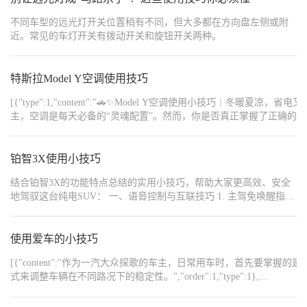
释放一部分，这样不仅会在上车的时候体感舒服一些，而且对于上
不同车型的远光灯开关位置稍有不同，但大多都在方向盘左侧或附
车再开空调，能耗会低一些。 2、如果停放室外，可以把天幕遮阳帘
近。常见的车灯开关有拨动开关和旋钮开关两种。
和挡风玻璃的车档都安排上，能非常非常有效的降低车内的热量，
而且也可以保护车内塑料件和皮质等（深蓝商场有售哦~） 3、动能
回收可以全开，用习惯之后对于能耗是有很大帮助的，当然后排坐
特斯拉Model Y空调使用技巧
人的情况下，可以视情况而定（毕竟如果有人晕车的话，还是开动
能回收或者开小点为好） 4、胎压的下夏季最好保持在2.5PA左右最
[{"type":1,"content":"🚗✨Model Y空调使用小技巧｜冬暖夏凉，省电又舒适！","orde
佳。 5、空调温度可以在车内温度适宜的情况下保持在25度左右最
主，空调是每天必备的“灵魂配置”。然而，你是否真正掌握了正确的
佳。 上述的技巧仅个人的一些小建议，我自己在夏季用车的话，按
度。","order":3},{"type":1,"content":"","order":4},{"type":1,
照市区内代步而言，通常能耗在13-14KW左右，如果是导航显示
建议使用手机App远程启动空调预热，以便上车时车内温度恰到好处。","order"
20KM的距离，大概电量消耗会在11%-12%，我自己对于这个能耗表
铂智3X使用小技巧
风档位，这样体感温暖，能耗可降低30%。","order":7},{"type":
现还是比较满意的，而且在OTA之后，现在可以强制纯电行驶，对
力。","order":8},{"type":1,"content":"","order":9},{"type":1,"
于我这样长期使用纯电，偶尔长途自己用油的车主来说，是非常人
结合铂智3X的功能特点总结的实用小技巧，帮助大家更高效、安全
（而非空调），让车内热气散去，再开启空调，可以加速降温过程。","order":
性化的，为厂家点赞！！！
地驾驭这台纯电SUV： 一、语音控制与互联技巧 1. 主驾免唤醒指
达到舒适温度后调至低档，这样既省电又不损伤车辆。","order":12},{"t
令：驾驶中直接说“调低温度”“导航去公司”等指令（无需唤醒词），
流失。","order":13},{"type":1,"content":"","order":14},{"type":
响应速度提升50%。但复杂指令（如“打开天窗并播放音乐”）仍需唤
温度和车速智能调节，比手动调节更加节能。","order":16},{"type":1,
醒“你好小熊”。 2. 鸿蒙生态无缝投屏：华为手机用户连接HiCar后，
使用爱车的小技巧
航里程。","order":17},{"type":1,"content":"- 用“座椅通风
中控屏直接操作手机导航/音乐APP，且支持分屏显示（如左导航右
{"type":1,"content":"","order":19},{"type":1,"content":"
[{"content":"作为一汽大众探歌的车主，日常用车时，首
歌词）。旧款鸿蒙手机需更新至HarmonyOS 3.0以上版本保障流畅
“外循环”和“通风”模式1分钟，排出冷空气后再切换到内循环加热，这样不仅快速暖车，还更健康。
式来调整车辆在不同路况下的稳定性。","order":1,"type":1},
性。 3. 胎压语音查询：方向盘按钮唤醒语音，说“检查胎压”，系统
{"type":1,"content":"远程预热/预冷 → 用加热/通风功能辅助 → 智能模式+节能模
{"content":"https://img8.bitautoimg.com/usercenter/forummapifiles/2025
即时播报四轮胎压数值，长途前快速排查隐患。 二、充电与续航优
{"type":1,"content":"你用过哪些Model Y空调的“神操作”？欢迎在评论区分享
{"content":"日常的维护与保养是确保探歌长久稳定运行的关键。
化技巧 1. 快充时机选择：优先在电量30%~80%区间使用快充（24分