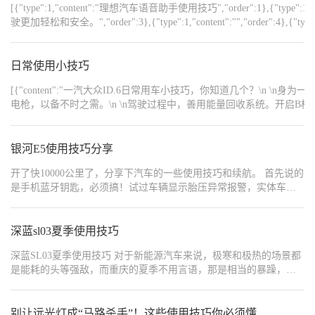
[{"type":1,"content":"理想汽车语音助手使用技巧","order":1},{"type"
驶更加轻松和安全。","order":3},{"type":1,"content":"","order":4},{"
醒语音助手。","order":6},{"type":1,"content":"2. 方向盘按键 - 
对话。","order":8},{"type":1,"content":"4. 免唤醒指令 - 直接发出高频指令，如「
辆控制篇","order":11},{"type":1,"content":"5. 空调控制 - 「调至2
日常使用小技巧
部关闭车窗」。","order":13},{"type":1,"content":"7. 音乐播放 - 
[{"content":"一汽大众ID.6日常用车小技巧，你知道几个？
司」/「查找附近加油站」。","order":15},{"type":1,"content":"","order":16
电枪，以备不时之需。\n \n驾驶过程中，善用能量回收系统。开启
为符合您个人喜好的名称。","order":18},{"type":1,"content":"10. 多
的杂物，让车内整洁有序。\n \nID.6车机功能丰富，提前在车机或手机
「准备午休」/「开始充电」/「回家」。","order":20},{"type":1,"content":"1
{"content":"https://img8.bitautoimg.com/usercenter/forummapifiles/2025
{"type":1,"content":"熟练掌握这些技巧，驾驶过程中无需手动操作，让驾驶更加安全便捷。",
{"content":"https://img8.bitautoimg.com/usercenter/forummapifiles/2025
银河E5使用技巧分享
本文，供随时查阅。","order":25},{"type":1,"content":"如果对您有帮助，
{"content":"https://img8.bitautoimg.com/usercenter/forummapifiles/2025
{"width":"1080","type":2,"content":"https://img1.baa.bitautotech.com/dz
{"content":"https://img8.bitautoimg.com/usercenter/forummapifiles/2025
{"width":"1080","type":2,"content":"https://img1.baa.bitautotech.com/dz
开了快10000公里了，分享下汽车的一些使用技巧和续航。 首先说的
{"width":"1080","type":2,"content":"https://img1.baa.bitautotech.com/dz
是手机蓝牙钥匙，必须搞！试过车辆显示胎压异常报警，实体车钥
{"width":"1080","type":2,"content":"https://img1.baa.bitautotech.com/dz
匙没办法控制车辆，而手机蓝牙钥匙连上了，车机和动力系统才能
使用。推荐手机app使用1.3版本的app，连接更快，感应更高。我是
更新1.4系统后立刻退回了原始版本使用。 第二说说续航，530探索
深蓝sl03夏季使用技巧
+，常规开空调，市区跑400左右，高速极限300，正常上班一周一
深蓝SL03夏季使用技巧 对于新能源汽车来说，极寒和极热的场景都
充，还是很舒适的，值得点赞。现在的话有610公里版本的话，更推
是能耗的头等强敌，而重庆的夏季不用言语，那是相当的暴躁，所
荐长续航，真的能少很多焦虑。
以我这位深蓝SL03的老车主有一些个人的使用技巧，仅供新车主和
准车主参考。 1、夏季如果是长时间停放在户外，那么在上车之前，
可以先手机远程打开车窗，开启外循环，打开空调，把车内的热气
别让远光灯成“马路杀手”！这些使用技巧你必须懂