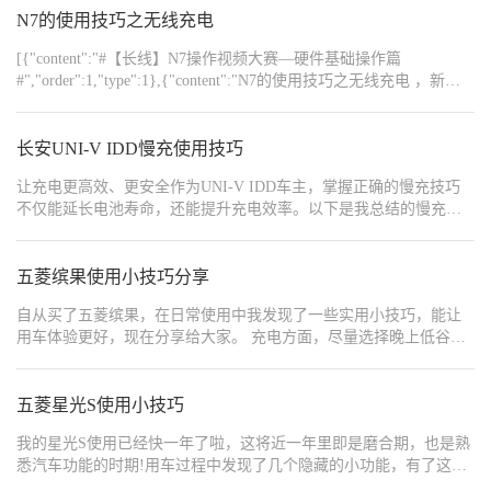
{"width":"880","type":2,"content":"https://img1.baa.bitautotech.com/dzu
{"content":"https://img8.bitautoimg.com/usercenter/forummapifiles/2025
N7的使用技巧之无线充电
钟补能50%），既保护电池又节省时间。车机导航内置“充电规划”，
{"content":"探歌的智能科技配置为驾驶带来了便利与安全。在行驶过
自动筛选沿途快充站。 2. 驾驶模式灵活切换： - 通勤拥堵：用“舒适
{"content":"https://img8.bitautoimg.com/usercenter/forummapifiles/2025
[{"content":"#【长线】N7操作视频大赛—硬件基础操作篇
模式”+低动能回收，减少顿挫感； - 长途高速：切换“运动模式”提升
{"content":"此外，对于车内的储物空间和后座座椅的折叠方法也需
#","order":1,"type":1},{"content":"N7的使用技巧之无线充电 ，新提
电机响应； - 电量告急：启用“节能模式”+强动能回收，续航延长约
{"content":"https://img8.bitautoimg.com/usercenter/forummapifiles/2025
车的朋友们不会操作的可以认真看一遍视频，一学就会
8%。 3. 外放电功能拓展：露营时开启3.3kW外放电，同时驱动电烤
啦","order":1,"type":1}]
炉+投影仪（总功率＜3.3kW）。记得提前在车机中打开“放电保
长安UNI-V IDD慢充使用技巧
护”，避免设备过载。 #被铂智3X硬控了 #我的铂智生活 #铂智3X创
作挑战
让充电更高效、更安全作为UNI-V IDD车主，掌握正确的慢充技巧
不仅能延长电池寿命，还能提升充电效率。以下是我总结的慢充使
用心得： 一、充电环境选择温度适宜：最佳充电温度15-30℃，避免
极端天气 通风良好：选择地下车库或带遮阳棚的充电位 远离火源：
充电区域保持干燥清洁 二、充电操作技巧充电顺序： 先插枪后刷卡
五菱缤果使用小技巧分享
充电结束先刷卡后拔枪 充电时间： 建议电量20%-80%区间充电 每
自从买了五菱缤果，在日常使用中我发现了一些实用小技巧，能让
月至少一次充满至100%校准电池 充电频率： 日常使用保持随用随
用车体验更好，现在分享给大家。 充电方面，尽量选择晚上低谷电
充 长期停放保持50%电量 三、注意事项充电状态监控： 通过手机
价时段充电，能节省不少电费。如果家里有充电桩，设置好定时充
APP实时查看充电进度 异常情况及时处理 充电设备维护： 定期检查
电，半夜电价最低时开始充，早上就能满电出发。在外面使用快
充电枪头 保持充电口清洁干燥 安全防护： 充电时锁好车门 雷雨天
充，要选择正规充电桩，避免损坏电池。而且，不要让电池电量低
五菱星光S使用小技巧
气避免充电 四、优化建议预约充电：利用谷电时段充电，节省费用
于 20% 再充电，过度放电会影响电池寿命。 车机系统使用也有窍
智能保温：冬季开启电池预热功能 定期检查：每季度到4S店检测充
我的星光S使用已经快一年了啦，这将近一年里即是磨合期，也是熟
门。五菱缤果搭载的 Ling OS 灵语系统语音控制功能强大，开车前
电系统 掌握这些慢充技巧，让你的UNI-V IDD充电更安全、更高
悉汽车功能的时期!用车过程中发现了几个隐藏的小功能，有了这几
提前唤醒语音助手设置好导航目的地，开车时就能语音操作音乐、
效，延长电池使用寿命。
个小功能，用车就会便捷不少 星光S的空间就不做过多分享，毕竟可
空调等，无需手动操作，既方便又安全。车机主题和壁纸可以根据