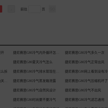
有棚子的地方，这样可以避免车辆长时间暴晒。下车的时候要。检查一下
>>
这么高，这些物品都不能放置在车内。这些就是我分享的夏季用车小技巧
前往
页
GO
>
裂开
捷尼赛思G80冷气内外循环怎么自动切换
捷尼赛思G80冷气多久一次
捷尼赛思G80夏天冷气怎么
捷尼赛思G80冷气正常出风
怎么拆
捷尼赛思G80冷气排水管现在怎么办
捷
捷尼赛思G80冷气自动音响关不掉
捷尼赛思G80冷气蒸发箱泄露
捷尼赛思G80冷气压缩机坏了
捷尼赛思G80冷气自然风设计
捷尼赛思G80冷气不出风
捷尼赛思G80时尚要不要冷气
捷尼赛思G80冷气滤芯通用