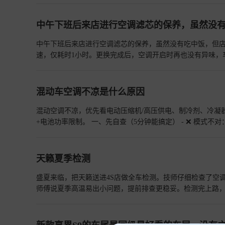
中午下班后来店进行空调滤芯的保养，虽然没
中午下班后来店进行空调滤芯的保养，虽然没有吃中饭，但
速，仅耗时1小时。更换完成后，空调开启时再也没有异味
混动车空调不凉是什么原因
混动空调不凉，优先看电动压缩机/高压供电、制冷剂、冷凝
+电池功率限制。 一、先自查（5分钟能搞定） - ❌ 模式不对：没开A/C、在外循环、温度设太高；切内循环+A/C+22–24℃。 ​ - 🧹 滤芯堵
死：空调滤芯脏→风量小、体感不凉；1–2万公里换 。 ​ -
电。 ​ - 🌬️ 出风口错：冷气下沉，风口朝上；别直吹脚。
查看
天籁夏季检测
盛夏来临，把天籁送进4S店做全车检测。技师仔细检查了空
师傅说夏季高温易出小问题，提前排查更稳妥。检测完上路