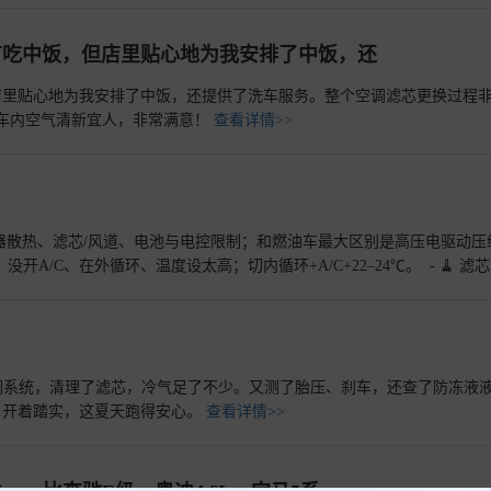
有吃中饭，但店里贴心地为我安排了中饭，还
店里贴心地为我安排了中饭，还提供了洗车服务。整个空调滤芯更换过程
，车内空气清新宜人，非常满意！
查看详情>>
器散热、滤芯/风道、电池与电控限制；和燃油车最大区别是高压电驱动压
 🚗 亏电/纯电受限：低电量时为保动力，空调功率被限；切混动模式、让发动
详情>>
调系统，清理了滤芯，冷气足了不少。又测了胎压、刹车，还查了防冻液
，开着踏实，这夏天跑得安心。
查看详情>>