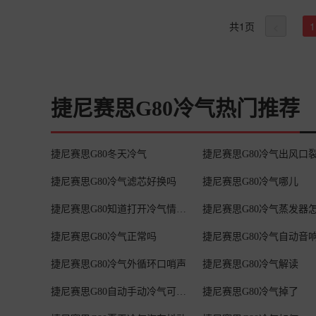
“隐形裂缝”，过滤效果大打折扣。 宝子们，别小看空气滤芯，定期检查和更换它，能让咱们的爱车发动机保持良好状态，开起来更顺畅、更
就可以了。夏季停车的时候尽量吧，车辆停在地下室或者搭
省油～赶紧看看自己爱车的空气滤芯是不是该换啦🧐
查看详情
矿泉水打火机这些易燃易爆物品有没有带出来？像夏季温度
共
1
页
1
<
详情>>
捷尼赛思G80冷气热门推荐
捷尼赛思G80冬天冷气
捷尼赛思G80冷气出风口
捷尼赛思G80冷气滤芯好换吗
捷尼赛思G80冷气哪儿
捷尼赛思G80知道打开冷气情况怎么
捷尼赛思G80冷气蒸发器
捷尼赛思G80冷气正常吗
捷尼赛思G80冷气外循环口哨声
捷尼赛思G80冷气解读
捷尼赛思G80自动手动冷气可以升级
捷尼赛思G80冷气掉了