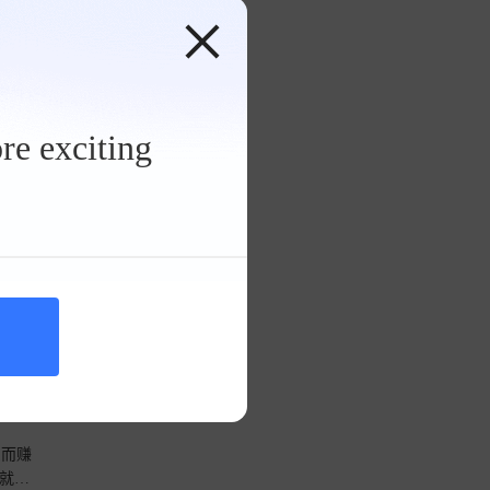
捷尼赛思G80遮阳挡
沃尔沃
re exciting
 首
车子旁
本上也
作用，
个点
反而赚
 补贴
声就能