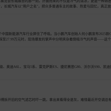
车展览会长城展台的那一刻，扑面而来的不仅是冷气的清凉，更是一种熟
，长城汽车以“用户之名”，把众多普通车主的故事、热爱与回忆，真正
个中国新能源汽车行业屏住了呼吸。当小鹏汽车创始人何小鹏宣布2025款G
格下探至27.99万元时，现场爆发的掌声中分明夹杂着倒吸冷气的声音——这
正以“技术+成本”的双重利刃，在红海市场中划开一道突破口。
查看详情
、奥迪A6L、宝马5系、雷克萨斯ES、捷尼赛思G80、沃尔沃S90、凯迪
师傅拆开旧的空气滤芯时吓一跳，拿出来看得全是灰，难怪最近开空调总