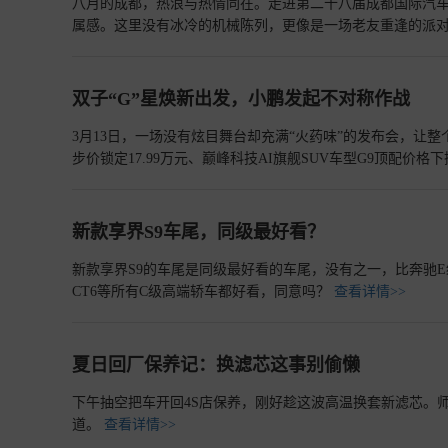
八月的成都，热浪与热情同在。走进第二十八届成都国际汽
属感。这里没有冰冷的机械陈列，更像是一场老友重逢的派对
舞台中央。
查看详情>>
双子“G”星焕新出发，小鹏发起不对称作战
3月13日，一场没有炫目舞台却充满“火药味”的发布会，让整
步价锁定17.99万元、巅峰科技AI旗舰SUV车型G9顶配价
不仅击穿了中高端智能电动车的价格防线，更意味着小鹏汽车
新款享界S9车尾，同级最好看？
新款享界S9的车尾是同级最好看的车尾，没有之一，比奔驰E级
CT6等所有C级高端轿车都好看，同意吗？
查看详情>>
夏日回厂保养记：换滤芯这事别偷懒
下午抽空把车开回4S店保养，刚好趁这波高温换套新滤芯。
道。
查看详情>>