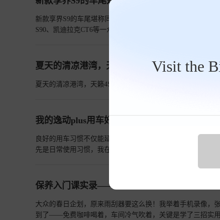
新款享界S9的车尾是同级最好看的车尾，没有之
新款享界S9的车尾堪称同级别中最引人注目的设计，没有之一。
S90、凯迪拉克CT6等一众C级高端轿车，新款享界S9的车
Visit the 
夏天的清凉港湾，天籁4S店养护记
夏天的清凉港湾，天籁4S店养护记
查看详情>>
我的逸动plus用车好习惯
良好的用车习惯不仅能延长汽车的使用寿命，还可以提升行车的
先是日常使用习惯，我在准备用车的时候，都会在app上面
边的时候，车内温度基本上已经降下来了，没有这么闷热，
稳定下来了，这个时候开起来就平顺很多了。 养护习惯的话，我每个月都会检查机油的容量，把机油尺拔出来查看，然后空调滤芯每隔半年
就进行一次更换，这样子吹出来的冷气就不会有异味啦。进
保养入门课实录——与大众噢噢日常
定期更换呢能保证进气无杂质，汽油燃放充分，这样子动力也能有保障。 然后的话还有一个安全驾驶习惯，每次上
一个状态，以及它的胎压，保持检查的一个好习惯，能降低
大众的春日企划，原来雨刮器要这么换！我举着手机录像，张师
刹，确保每次都能安全驾驶。然后车内呢，我也会备有搭电宝、充气
到了——免费咖啡喝着，车间冷气吹着，关键是学了三招实用技