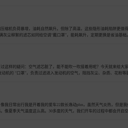
康自检法：硬币插进胎纹，能遮住"南"字说明磨损正常，胎压冷车保持2.6
板转轴处记得喷油防异响 临走还蹭了套春季检测，胎压/刹车片/电池健康全
！ 大众春日企划。[_LinkTopic:上汽大众,37680,37]
查看详情>
调压缩机负荷暴增，油耗自然飙升。但除了高温，这些隐形油耗陷阱更值
5-10%！ **二、操作不当，油表狂掉** * **上车
 **
≈白跑30公里，
有过这样的疑问：空气滤芯脏了，能不能吹一吹接着用呢？今天就来给大
*内循环**，隔绝尾气热浪减负
空气不干净，带着各种杂质，就会加速发动机内气缸、活塞等部件的磨损
，才能让空调高效又省钱。清凉一夏，从正确用空调开始！
查看详情>>
我日常出行我是开着我的爱车22款长逸动plus，虽然天气炎热，但是我
滤芯的结构，还容
。像夏季天气温度这么高。30多度的天气，我们开车的过程中都会开启
就是我们要把空调滤芯，空气滤芯，定期更换，这两个更换还是很简单的
热胀冷缩，夏季的温度太高了，我们的胎压不用达到那么高，胎压到2.5