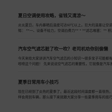
后售4.79万元起,141008,9]
查看详情>>
抽出旧滤芯，师傅提醒春天柳絮多最好俩月一换 2?? 轮胎健
3?? 充电口养护秘诀：用棉签蘸酒精清洁金属触点，充电盖
遍。现在开车听着B档动能回收的"咻咻"声，感觉比省下的保养费还舒坦
夏日空调使用攻略，省钱又清凉～
炎炎夏日，车内暴晒后温度可达60℃以上，巨大的温差让空
惕： **一、设备不给力，空调白费力** * **滤芯堵塞：** 积满灰尘柳絮的滤芯如同给空调“戴口罩”，能耗飙升，定期更换是省油基础。 *
**出风口遮挡：** 遮阳板、手机架或香水瓶挡住出风口，遮挡10%制冷效率就降，能耗反增
就开最低温+最大风：** 压缩机满负荷运转，油耗瞬间起飞。 * **点火立刻开AC：** 车内热气未散，压缩机“玩命干”，油表蹭蹭掉。 *
长期只开内循环：** 空气不流通越开越闷，制冷效率低还易犯困。 * **停车等人不熄火开空调：** 发动机空转烧钱，1小时
汽车空气滤芯脏了吹一吹？老司机劝你别偷懒
还易积碳。 * **熄火前不关空调：** 下次启动时空调连带发动机高负荷运转，伤电瓶又耗油。 * **只开吹脚模式：** 冷气沉底上半身热，
被迫调低温度更费油。 **三、省油凉快5大招** 1. **上车先通风：** 开窗+外循环最大风量1分钟，排尽热浪再关窗开AC，降温快一倍。 2.
今天来给大家讲讲汽车空气滤芯的小知识～很多宝子可能都
**26℃是黄金温度：** 体感舒适且空调高效节能，盲目调低只会狂烧油。 3. **巧用循环模式：** * 堵车开*
唠唠这个问题！ 先来说说空气滤芯的重要性，它就像是汽车发动机的 “口罩”，负责过滤进入发动机的空气，阻挡灰尘、杂质、花粉等脏东
荷； * 高速用**外循环**，防缺氧头晕； * 每小时通风一次，保持空气清新。 4. **出风口向上调：** 冷气上升再下沉形成对流，全车快速
西。发动机工作需要吸入干净的空气与燃油混合燃烧，如果
均匀降温，避免直吹感冒。 5. **熄火前5分钟关AC：** 保持吹风干燥管道，防霉味滋生，减轻下次启动负荷。 **关键提醒：** 空调滤芯堵
发动机的性能和寿命。 🌟那空气滤芯脏了能吹一吹再用吗？ 答案是：在特定情况下可以临时吹一吹应急，但绝对不能长期依赖这种方法
塞或蒸发箱脏污，会越吹越费油且危害健康！定期清洁维护
哦！ 如果满足下面这些条件，临时吹一吹是可行的： ✅滤芯只是表层有灰尘，没有发黑、没有油污、没有变形； ✅使用的是纸质的干式滤
夏季日常用车小技巧
芯（绝大多数家用车都是这种哦）； ✅之前没怎么清理过，这次是第一次或第二次吹； ✅用的是低压气枪（0.2 - 0.3MPa 以内），并且从内
侧往外侧轻吹。 但是，要是遇到下面这些情况，宝子们就别犹豫了，直接换新的滤芯吧！ 1️⃣滤芯已经发黑、发硬，透光性变差，说明灰尘
现在已经到了炎热的夏季了，最近这段时间温度都一直很热，像
已经深入到滤芯的褶皱里，基本吹不干净了，过滤效率会直线下降。 2️⃣发现滤芯有霉点、潮湿或者变形，潮气会破坏纸质
样会用到车辆，那么接下来就跟大家分享一些夏季用车的技巧
易滋生细菌，这时候再用对发动机可没好处。 3️⃣滤芯已经清理过两三次了，就别再想着继续吹了，滤纸已经老化，再用就起不到好的过滤作
气，我们不仅要使用空调，还要学会对空调系统进行养护，
用了，灰尘容易进入发动机。 4️⃣要是用高压气枪猛吹过滤芯，也别再用了，虽然表面可能看不出来，但里面的纤维可能已经被吹破，留下了
可以自行操作更换。还有就是我们也要注意车辆轮胎的胎压，