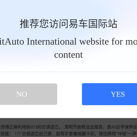
一，比奔驰E级、奥迪A6L、宝马5系
相较于奔驰E级、奥迪A6L、宝马5系、雷克萨斯ES、捷尼赛思G80、
尾更是独树一帜，您是否认同这一观点？
查看详情>>
推荐您访问易车国际站
BitAuto International website for mo
content
安全，今天我就来分享一下我驾驶这款的长安逸动plus的一些良好习惯。
NO
YES
打开远程空调，提前启动车子，来进行热车和打开空调，这样子当我们走到
这样做的话，发动机也能提前进行一个润滑，能够减少顿挫感，转速呢基
气滤芯的话，一年更换一次就好了，进气滤芯呢，主要是起到滤除杂质的
车之前我都会检查车轮的
事故的发生率，在驾驶的途中呢，我会提前预留好安全距离，提前进行一
傅正麻利地拆ID3的空调滤芯。 清明节放假没去踏青，跑4S店学保养
宝这些应急装备，以备不时之需。[_LinkTopic:新款长安逸动上市
能： 1?? 空调滤芯自己换：副驾手套箱暗藏卡扣，按住两侧"咔哒"一