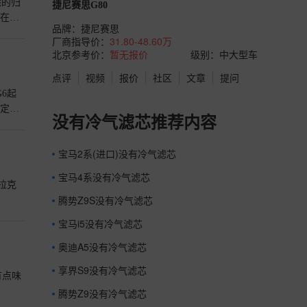
悉的归
捷尼赛思G80
放在了
品牌：
捷尼赛思
厂商指导价：
31.80-48.60万
北京参考价：
暂无报价
级别：中大型车
点评
视频
报价
社区
文章
提问
6起
个定价
没有冷气滤芯推荐内容
>>
宝马2系(进口)没有冷气滤芯
宝马4系没有冷气滤芯
拉克
腾势Z9S没有冷气滤芯
宝马i5没有冷气滤芯
奥迪A5没有冷气滤芯
享界S9没有冷气滤芯
有点味
腾势Z9没有冷气滤芯