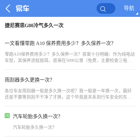
导航
捷尼赛思G80冷气多久一次
一文看懂零跑 A10 保养费用多少？多久保养一次？
零跑A10保养费用多少？多久保养一次？答案十分明确：作为纯电动
车型，其保养流程极简，首保在5000公里（免费，主要检查三电系
统），之后每1万公里或1年保养一次，单次保养费用约200-400元
（以检查+空调滤芯更换为主）。相比同级燃油车，零跑A10一年可
省约2000元保养费，5年/10万公里总保养成本约3000元，仅为燃油车
雨刮器多久更换一次？
的1/3。随着10万级纯电SUV市场热度攀升，零跑A10凭借超长续
各位车友雨刮器一般是多久换一次呢？我一般是一年换一次，最好
航、超快快充、高安全配置成为热门家用车型，本文结合官方售后
还是不要等到刮不干净了才换，这个毕竟是关系到行车安全的东
标准、行业权威数据，以及北京、杭州地区用车实际表现，全方位
西。
解析其保养细节与区域适配性，为消费者提供参考。
汽车轮胎多久换一次？
汽车轮胎多久换一次？