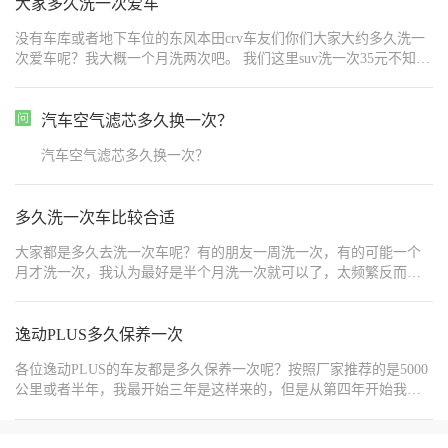
大家多久洗一次爱车
没有车库或者地下车位的东风本田crv车友们你们大家大约多久洗一
次爱车呢？我大概一个月洗两次吧。 我们这里suv洗一次35元不知道
你们那里洗一次车是什么价格呢？不过洗干净后的黑色东风本田crv
是真的帅啊 心情也瞬间跟着也变好。#本家星创场
汽车空气滤芯多久换一次？
汽车空气滤芯多久换一次？
多久洗一次车比较合适
大家都是多久去洗一次车呢？有的朋友一周洗一次，有的可能一个
月才洗一次，我认为最好是半个月洗一次就可以了，太频繁反而容
易伤漆。
逸动PLUS多久保养一次
各位逸动PLUS的车友都是多久保养一次呢？按照厂家推荐的是5000
公里或者半年，我最开始三年是这样来的，但是从第四年开始我就
差不多八九个月才保养一次，当然我主要是公里数跑得比较少，每
次去保养基本上都才两三千公里，感觉其实完全没必要半年就去保