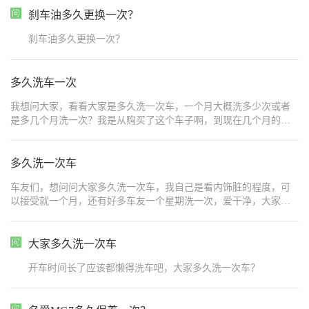
刹车油多久更换一次？
刹车油多久更换一次？
多久洗车一次
我想问大家，看看大家是多久洗一次车，一个月大概洗多少次或者
是多几个月洗一次？我是从购买了这个车子啊，到现在几个月的时
间里面洗车，好像也洗了好多次，前面的话是去那个店里面洗，然
后店里面洗的话还是比较一般的。感觉洗了也没这么的干净，而且
好像容易他们那个抹布不干净的话，也容易摩擦到车子，后面我就
多久洗一次车
看网上的，然后就自己去洗，然后一个月看现场的话就洗，正常的
车友们，想问问大家多久洗一次车，我自己是看内饰脏的程度，可
话一个月应该洗个两到三次吧，就看见脏就洗，不脏的话就不会去
以接受就一个月，还有好多车友一个星期洗一次，爱干净，大家是
洗的，然后我这个车的颜色是绿色的，所以特别的容易的脏，然后
怎么样呢？
脏了看不下去就去洗车，所以就洗了一个月这么多次
大家多久洗一次车
开车时间长了应该都懒得洗车吧，大家多久洗一次车？