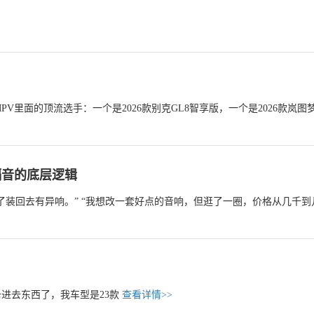
V里面的顶流选手：一个是2026款别克GL8智享版，一个是2026款岚图
隔音的底层逻辑
了装回去有异响。” “我想改一套好点的音响，但逛了一圈，价格从几千到
进去东西了，我车型是23款
查看详情>>