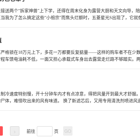
接送两个“拆家神兽”上下学，还得在周末化身为露营大厨和天文向导，
当我为了怎么搞定这些“小祖宗”而焦头烂额时，五菱星光S出现了，它就
为我们这些忙碌的奶爸量身打造的！
查看详情>>
值
算严格锁在18万元上下，多花一万都要反复掂量——这样的购车者不在少
说增程车馈电油耗不低，一面又担心承载式车身出去露营走烂路不够踏实。
比越发现，这两款车骨子里的取向截然不同。这篇文章就用把账算清、把
荐买哪个”，帮同样预算敏感、以城市通勤为主但又舍不得放弃户外念头的
且制冷速度特别慢，开十分钟车内才有点凉意，得把风量开到最大才舒服
尸体，难怪吹出来的风有味道。​ 换了新滤芯后，又用专用清洗剂喷进风
来源。清洗完打开空调，风一出来就是清新的味道，没有一点霉味；制冷速
能感觉到凉快的冷风。​ 师傅叮嘱，空调滤芯最好半年换一次，要是经常
气质量。平时停车前可以先关 AC 键，让风机再吹两分钟，把蒸发器上
舒服，再也不用忍受霉味和慢半拍的制冷了。
查看详情>>
前往
页
GO
>