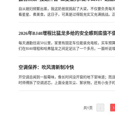
自从媳妇频繁出差，我这奶爸就挑起了大梁，不仅要负责每天
看星星、煮美食。这日子，可真是过得既充实又充满挑战。正
专门为我准备的“带娃战车”。开了这小半年，这车简直就是
2026年BJ40增程比猛龙多给的安全感到底值不
每天通勤往返50公里，家里有固定车位能装充电桩，买车预
们在BJ40增程和哈弗猛龙之间足足比了一个多月，一面听
都去店里看过，价格确实咬得很紧，样子也都够“方”，但越
明的方式，明明白白回答“BJ40增程和哈弗猛龙怎么选，推
把花钱的方向看清楚。
查看详情>>
空调保养：吹风清新制冷快
开空调总闻到一股霉味，像长时间没开窗的地下室味道；而
时师傅拆了空调滤芯，上面全是灰尘、絮状物，还有小虫子的
洗蒸发器 —— 据说蒸发器上容易滋生霉菌，是异味的主要
快了，才三四分钟，车内温度就降了下来，就算坐在后排，也
多的路段开，三个月就得换，不然会堵塞风道，还影响车内空
干，这样就不容易长霉菌了。现在每次开空调，都觉得特别
共
1
页
1
<