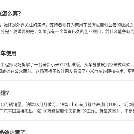
账怎么算？
来，始终是外界关注的焦点。支持者视其为商用车品牌赋能创业者的破局之
久分完？更重要的是，如果我有一个筹备已久的创业项目，凭什么能争取
制，试图回答一个更本质的疑问：它究竟是一场营销噱头，还是一张实实
验车使用
——工程师现场拆解了一台全新小米YU7标准版，从车身蒙皮到空笼式车架
”彻底摊在公众面前。这场直播不仅让网友看清了小米汽车的硬核技术，更
雷军在1月4日晚的微博回应给出了答案：工程师说肯定能装回去，但装好
>
通道？
0万辆销量。铂智3X月月破万，铂智7上市首月就冲进热门TOP3，4月新
，广汽丰田直接甩出一张“10万级智能化天花板”的王炸。转型这事儿，不是
奶爸它罩了