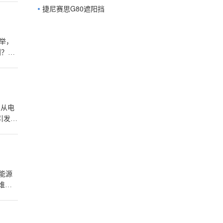
捷尼赛思G80遮阳挡
举，
到？带
在在的
，从电
引发了
后这辆
能源
谁喊