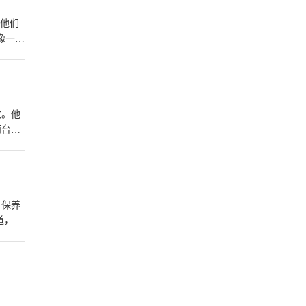
陪他们
像一辆
数。他
两台车
结构拆
朋友，
。保养
道，清
度也
在灰尘
的水吹