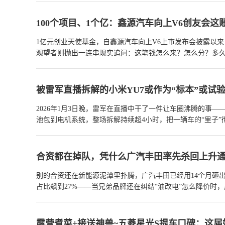
100个项目、1个亿：鑫源汽车向上V6创友会这
1亿元创业天使基金，自鑫源汽车向上V6上市发布会披露以
观望者则抛出一连串现实追问：这笔钱怎么来？怎么分？多
着这些问题，我们拆解了这笔基金背后的商业逻辑与运作机
创业入场券？
查看详情>>
被雷军直播拆解的小米YU7或作为“标本”或试
2026年1月3日晚，雷军在直播中干了一件让车圈沸腾的事
池包到电机系统，整场拆解持续超4小时，把一辆车的“里子
一个现实问题：被拆得七零八落的YU7，最后会怎么处理？
车不会进入销售渠道，未来可能作为试验车使用。
查看详情>
合资都在掉队，凭什么广汽丰田率先杀回上升
别的合资还在新能源泥潭里扑腾，广汽丰田已经用14个月砸出1
占比飙到27%——当兄弟品牌还在纠结“油改电”怎么降价时
得响谁赢，是看谁先把骨头拆了重装。
查看详情>>
露营煮菜+接送神兽~五菱星光S提车口碑：这届