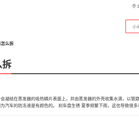
器怎么拆
么拆
分会凝结在蒸发器的吸热鳞片表面上，并由蒸发器的外壳收集水滴，以管
刹车盘生锈 夏季频繁下雨，这也导致很多车主
>>