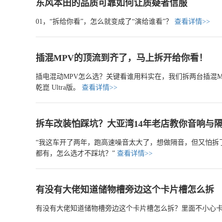
东风本田的品质可靠如何让质疑者信服
01，“拆给你看”，怎么就变成了“演给谁看”？
查看详情>>
插混MPV的顶流到齐了，马上拆开给你看！
插电混动MPV怎么选？关键看谁用料实在，我们拆两台插混MP
乾崑 Ultra版。
查看详情>>
拆车改装怕踩坑？大亚湾14年老店教你音响与
“我这车开了两年，跑高速噪音太大了，想做隔音，但又怕拆
都有，怎么选才不踩坑？”
查看详情>>
有没有大佬知道储物槽旁边这个卡片槽怎么拆
有没有大佬知道储物槽旁边这个卡片槽怎么拆？里面不小心卡