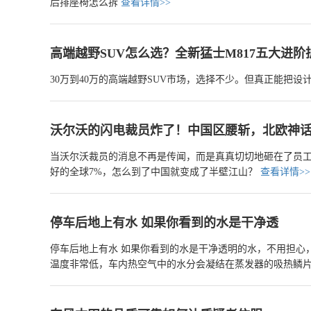
后排座椅怎么拆
查看详情>>
高端越野SUV怎么选？全新猛士M817五大进阶
30万到40万的高端越野SUV市场，选择不少。但真正能把
沃尔沃的闪电裁员炸了！中国区腰斩，北欧神
当沃尔沃裁员的消息不再是传闻，而是真真切切地砸在了员工
好的全球7%，怎么到了中国就变成了半壁江山？
查看详情>>
停车后地上有水 如果你看到的水是干净透
停车后地上有水 如果你看到的水是干净透明的水，不用担心，这是空调制冷时排出来的水，属于正常现象。 汽车开冷气时，蒸发器表面的
温度非常低，车内热空气中的水分会凝结在蒸发器的吸热鳞
不用担心是什么故障或漏水了，因为汽车的防冻液是有颜色