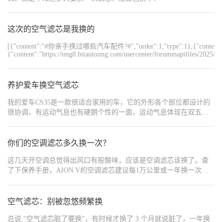
去，手套箱复位，两边卡扣卡紧，齐活!
这次的空气滤芯是我换的
[{"content":"#你亲手换过哪些汽车配件?#","order":1,"type":1},{"co
{"content":"https://img8.bitautoimg.com/usercenter/forummapifiles/2025
养护爱车换空气滤芯
我的爱车CS35是一款很适合家用的车，它的外形各个部位都设计的
很协调，有运动气息也有硬朗个性的一面，运动气息体现在双五幅
的轮毂造型，也体现在车身线条和腰线，行李架设计的也很运动，
小尾翼也极具运动气息！引擎盖有两条凸起的线条显得十分硬朗，
腰线延伸到后尾部也很协调，并且也很硬朗，内饰方面我最喜欢多
你们的空调滤芯多久换一次？
功能方向盘和8英寸的中控屏，大屏自带导航还能播放vcd，家里的
这几天开空调总觉得出风口有股酸味，应该是空调滤芯该换了。查
光盘不再闲置了。 爱车的空气滤芯有段时间没换了，空调滤芯换的
了下保养手册，AION V的空调滤芯建议每1万公里或一年换一次，
比较勤也不能忽略了空气滤芯，前者对驾乘人员的健康有很好的保
但如果经常在灰尘多的地方跑，或者车里经常坐小孩老人，最好缩
障，后者对发动机是否能长期健康运转发挥着重要作用。这次有小
短到半年一换。 问了一下4S店，换一次含工时费大概100出头，不过
半年没换过了，所以打开看了看还是比较脏的，还好换的比较及时
看论坛上很多车友都是自己动手换的。位置在副驾手套箱后面，拆
空气滤芯：别被忽悠频繁换
我也就放心用车了。
两个塑料螺丝就能拿出来，网上买滤芯也就二三十块，十分钟搞
总说 “空气滤芯脏了要换”，有时候才换了 3 个月就说脏了，一年换
定，比4S店省不少。 还有个细节要注意：滤芯分进风方向，装反了