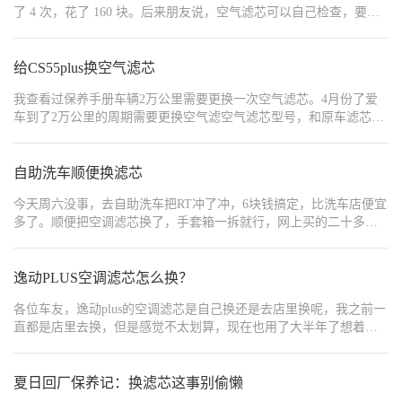
了 4 次，花了 160 块。后来朋友说，空气滤芯可以自己检查，要是
会影响过滤效果。装之前看看侧面的箭头标识。 各位车友，你们的
不太脏，拍一拍吹一吹还能继续用。​ 我拆开空气滤芯盒子，发现里
滤芯多久换一次？自己换还是去店里？有没有好用的滤芯牌子推
面的滤芯只是有点灰尘，拍了拍又装回去了，用着也没影响。后来
荐？
我都是半年检查一次，脏了就拍一拍，实在太脏了再换，一年换两
给CS55plus换空气滤芯
次就够了，比在店里换省了一半钱。​ 要注意，空气滤芯要是太脏，
我查看过保养手册车辆2万公里需要更换一次空气滤芯。4月份了爱
会影响发动机进气，导致动力下降，所以也不能一直不换。但别被
车到了2万公里的周期需要更换空气滤空气滤芯型号，和原车滤芯尺
忽悠频繁换，自己检查判断，既省钱又不影响用车。
寸完全一致。打开引擎盖，找到那个黑色方盒子，就是空气滤清
器。盒子用四个自攻钉固定，需要准备一把稍微长一点的十字螺丝
刀。逐个松掉4个螺丝。有一颗螺丝在进气管下方。需要侧身才能看
自助洗车顺便换滤芯
到，不要忘记拆卸，不然打不开上盖。4颗螺丝全部松开后，把上盖
今天周六没事，去自助洗车把RT冲了冲，6块钱搞定，比洗车店便宜
轻轻向上拔起，然后偏移一个位置。无需拆卸掉进气管。就可以看
多了。顺便把空调滤芯换了，手套箱一拆就行，网上买的二十多块
到空气滤芯了。里面躺着脏兮兮的旧滤芯，用手把滤芯抽出来，滤
钱，换完感觉风大了点，不知道是不是心理作用。其实这种小活自
芯下面是进气方向，可以看到滤芯上已经沾满了灰尘。堵塞过于严
己弄挺简单的，省下的钱加两度电不香吗。
重会影响进气量，增加油耗损失动力。旧滤芯拿走后最好用吸尘器
逸动PLUS空调滤芯怎么换？
把滤芯底盒里面的脏东西吸出来。然后把新滤芯按照卡槽位置卡进
去。把上盖儿移回来，对准螺钉孔位把4个自攻钉全部上紧。更换滤
各位车友，逸动plus的空调滤芯是自己换还是去店里换呢，我之前一
芯就算完成了。整个过程不到十分钟就搞定了，比去4S店更换省时
直都是店里去换，但是感觉不太划算，现在也用了大半年了想着自
又省钱。而且自己还可以控制更换频率。更后完成后启动发动机。
己换，你们自己换过吗？我看不少车友自己换也挺简单的呢
进气无异常发动机声音无异常。然后开车出去短途行驶转一圈，开
个2-3公里。车辆没有其他的异常声音，发动机在正常运转中加减速
夏日回厂保养记：换滤芯这事别偷懒
也没有异常。说明空气滤芯更换的非常成功。这样简单检查一下，