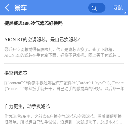
导航
捷尼赛思G80冷气滤芯好换吗
AION RT的空调滤芯，是自己换滤芯?
最近开空调总觉得有股味儿，估计是滤芯该换了。查了下教程，
AION RT的滤芯在手套箱下面，好像不算难拆。网上买了套滤芯才
三十多块，但手残党又怕把卡扣掰断。去店里吧，工时费加滤芯得
小一百，还得专门跑一趟。媳妇说省那几十块不够折腾的，直接去
店里省心。但我看车友群好多人都是自己换，还晒教程。纠结症犯
换空调滤芯
了，老铁们你们滤芯都是自己换还是去店里？
[{"content":"#你亲手换过哪些汽车配件?#","order":1,"t
{"content":"螺丝扳手就开干，自己动手的感觉真的很好。以后都一年一次自己
{"content":"https://img8.bitautoimg.com/usercenter/forummapifiles/2025
{"content":"https://img8.bitautoimg.com/usercenter/forummapifiles/2025
{"content":"https://img8.bitautoimg.com/usercenter/forummapifiles/2025
自力更生，动手换滤芯
作为瑞虎9车主，之前去4s店换空气滤芯和空调滤芯，看着师傅更换
很简单。所以想自己动手试试，没想到一次就成功了，总成本才50
出头，还不用排队等，分享给大家! 先说说准备工具，真不用复杂