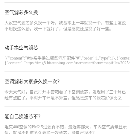
的:一把十字螺丝刀和一字螺丝刀，还有一把尖嘴钳子(其实空调滤芯
不用工具，徒手就可以，不熟悉可以用尖嘴钳子)、新的空气滤芯和
空气滤芯多久换
空调滤芯(记得买瑞虎9专用的，别买错型号)、一块干净抹布，搞定!
大家空气滤芯多久换一个呀，我基本上一年就换一个，有些朋友说
先换空气滤芯，位置很好找:打开发动机舱，在左侧有个黑色的长方
不用换这么勤，吹一下就好了，但是感觉还是换了好一些。
形盒子，就是空气滤芯盒。第一步先把滤芯盒子跟发动机的进气管
分离，用一字螺丝刀就可以;松开4颗十字螺丝然后将盒盖的卡扣松
开，一共4个螺丝，用十字螺丝刀扭开就行，这里注意不要将螺丝掉
动手换空气滤芯
落，不然掉刀发动机仓里面就不好拿了。 打开盒盖后，就能看到旧
的空气滤芯，直接抽出来就行，注意看旧滤芯的朝向，新的要和旧
[{"content":"#你亲手换过哪些汽车配件?#","order":1,"t
的方向一致，别装反了。然后用抹布把滤芯盒里的灰尘擦干净，尤
{"content":"https://img8.bitautoimg.com/usercenter/forummapifiles/2025
其是角落的碎屑，别留杂质在里面。新滤芯放进去的时候要放平，
{"content":"https://img8.bitautoimg.com/usercenter/forummapifiles/2025
边缘对齐，然后把盒盖扣回去，拧紧螺丝即可，空气滤芯就换完
{"content":"https://img8.bitautoimg.com/usercenter/forummapifiles/202
了，全程5分钟搞定! 接下来换空调滤芯，这个稍微复杂一些，但是
空调滤芯大家多久换一次？
不用拆任何螺丝!位置在副驾驶手套箱后面。第一步先拆手套箱:打开
手套箱，两边各有一个塑料卡扣，用手往中间按，松开手套箱后还
今天天气好，自己打开手套箱看了下空调滤芯，发现用了三个月已
不能拿下来，需要将右侧的类似阻尼器的一个杆松开，这里如果用
经有点脏了。平时开车环境不算差，但感觉这车的滤芯好像比之前
手不方便可以借助尖嘴钳，不过一定要注意不要捏断了，松开后就
开的车更容易脏。保养手册建议一万公里换，但看这个情况可能得
可以将手套箱拿下来了;然后看到后面有个黑色的盖板，盖板上有两
提前。想问问大家一般是按里程换，还是觉得有味道了再换？自己
个小卡扣，捏住卡扣往外拉，盖板就下来了。里面就是空调滤芯的
买滤芯换方便吗？
能自己换滤芯不？
插槽，注意旧滤芯上有个箭头，指向车头方向，新滤芯也要按这个
方向插进去(第二个坑!插反了会影响出风，还过滤不干净)。插新滤
坦克400空调的PM2.5过滤真不错，最近雾霾天，车内空气质量显示
芯的时候要慢慢推，别硬塞，边缘卡到位就行，然后把盖板扣回
优。就是不知道多久要换一次滤芯，能自己换不？