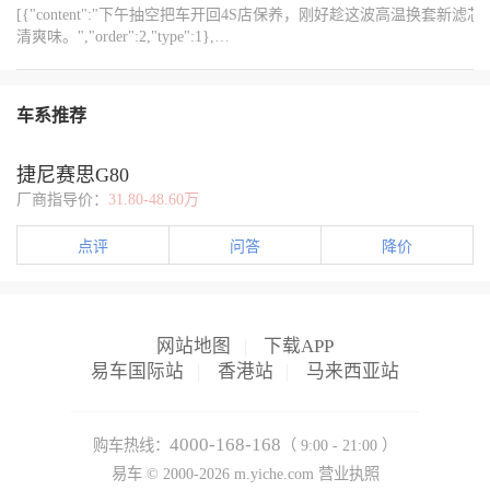
避免自己更换哪里有失误。在长途行驶中爆出故障。影响车辆安
[{"content":"下午抽空把车开回4S店保养，刚好趁这波高温换套新
全。短途行驶的检查可以避免这些问题在长途行驶中的爆发。以后
清爽味。","order":2,"type":1},
我准备每1W公里检查清理一下滤芯，2W公里更换一次，让爱车时刻
{"content":"https://img8.bitautoimg.com/usercenter/forummapifiles/2025
保持好状态。
{"content":"https://img8.bitautoimg.com/usercenter/forummapifiles/2025
{"content":"https://img8.bitautoimg.com/usercenter/forummapifiles/2025
{"content":"https://img8.bitautoimg.com/usercenter/forummapifiles/2025
车系推荐
{"content":"https://img8.bitautoimg.com/usercenter/forummapifiles/2025
{"content":"#【长期】盛夏养车 暑Ni有招#","order":1,"type":1}]
捷尼赛思G80
厂商指导价：
31.80-48.60万
点评
问答
降价
网站地图
|
下载APP
易车国际站
|
香港站
|
马来西亚站
4000-168-168
购车热线：
（ 9:00 - 21:00 ）
易车 ©
2000-2026
m.yiche.com
营业执照