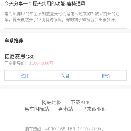
路影像生成的，这功能如果是去小路上用，过一些坑洞之类的就轻
今天分享一个夏天实用的功能-座椅通风
会增加油耗，更不会因为车内的甲醛影响咱们的行车安全，车友们
松多了，可以直接看到坑洞位置，避免车轮掉坑里。
快快学起来吧！
咱们风神L8的车主不知道夏天你们是怎么过来的？我以前开的油
车，夏天虽然开了空调有时候啊，穿的裙子短裤就会出很多汗，粘
在座椅上特别难受，那种感觉真的想想就折磨人。但是自从换了这
个风神L8，打开座椅通风，别提多爽了！我买的梦想版，副驾座位
也有这个功能，冬天的时候可以暖屁屁，夏天的时候直接打开座椅
车系推荐
通风屁股和后背瞬间就凉快了，尤其是需要开很长时间车的时候这
个功能真的是太妙了！不知道怎么打开的看看我专门拍的图，实在
还是不知道就直接喊车机，风神，打开座椅通风。 夏天来了，快把
捷尼赛思G80
这个实用的功能用起来！用了你就知道多爽了！还有啥我不知道的
厂商指导价：
31.80-48.60万
欢迎各位友友们评论区补充我们一起分享！
点评
问答
降价
网站地图
|
下载APP
易车国际站
|
香港站
|
马来西亚站
4000-168-168
购车热线：
（ 9:00 - 21:00 ）