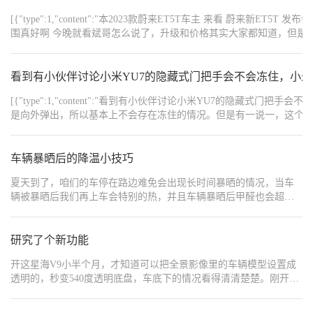
智3硬控了 #铂智3x热帖挑战
红色的开门警示灯，在夜晚停车打开车门的时候红色的开门警示灯
[{"type":1,"content":"本2023款蔚来ET5T车主 来看
可以及时的提醒到车后的行人，让车后的行人知道我们车门打开
围真好啊 今晚就看斌哥怎么说了，升级和价格其实大家都知道，但是依旧保持期待
着，这样也是一定程度的避免了“开门杀”的情况发生。
{"width":"5712","type":2,"content":"https://img1.baa.bitautotech.com/dzu
{"width":"4032","type":2,"content":"https://img1.baa.bitautotech.com/dzu
{"width":"4032","type":2,"content":"https://img1.baa.bitautotech.com/dzu
看到有小伙伴讨论小米YU7的隐藏式门把手会不会冻住，小米
{"width":"3024","type":2,"content":"https://img1.baa.bitautotech.com/dzu
{"width":"5712","type":2,"content":"https://img1.baa.bitautotech.com/dzu
{"width":"5712","type":2,"content":"https://img1.baa.bitautotech.com/dzu
[{"type":1,"content":"看到有小伙伴讨论小米YU7的隐
{"width":"5712","type":2,"content":"https://img1.baa.bitautotech.com/dzu
是向外弹出，所以基本上不会存在冻住的情况。但是有一说一，这个
{"width":"5712","type":2,"content":"https://img1.baa.bitautotech.com/dzu
不知道怎么打开的情况。","order":1},
{"width":"4032","type":2,"content":"https://img1.baa.bitautotech.com/dz
{"width":"1440","type":2,"content":"https://img1.baa.bitautotech.com/dzu
{"width":"1440","type":2,"content":"https://img1.baa.bitautotech.com/dzu
车辆暴晒后的降温小技巧
夏天到了，咱们的车停在路边难免会出现长时间暴晒的情况，当车
辆被暴晒后我们再上车会特别的热，并且车辆暴晒后甲醛也会超
标，这样子对我们开车非常的不安全，那么我们应该怎样快速降温
呢，快跟我学起来吧，首先我们上车不要直接开启冷气吹，这样子
不仅效果微乎其微，而且还会增加我们的油耗，我们只需打开车辆
研究了个新功能
外循环先让空气流通，再打开所有车窗让自然风吹进车内带走热空
开这星海V9小半个月，才知道可以把全景影像里的车辆模型设置成
气和暴晒后产生的甲醛，如果没有风，我们可以打开车门用车门扇
透明的，秒变540度透明底盘，车底下的情况看得清清楚楚。刚开始
风，等到咱们的车内温度降下来以后，我们再打开空调冷风，关闭
我还纳闷这怎么实现的，总不能彻底装摄像头吧？那岂不是很容易
所有车窗，再打开内循环保持车内温度，这样子咱们的车内温度很
弄脏糊住？一查才知道，其实是车辆通过前视摄像头提前拍到的前
快就会凉下来，这样操作不仅会让咱们的车子快速降温，而且也不