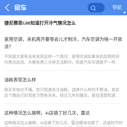
导航
捷尼赛思G80知道打开冷气情况怎么
家用空调，关机再开要等会儿才制冷，汽车空调为啥一开就
凉？
不知道大家有没有发现这样一个情况：家用空调如果关机后短时间
内再次启动，大概有两三分钟无法制冷。但是汽车空调就不一样
了，打开后几秒钟时间冷气就出来了。
油耗表现怎么样
刚买车啥也不懂，就只知道关注油耗，选择什么样的不费油，其实
这个跟自己的驾驶习惯有关系。经过几年的磨合，我也清楚知道如
何去开车，像平常拥挤路段，砸门可以打开长安unit节能模式去驾
驶，车辆自带的功能效果挺明显的，还有平常尽量避免一脚油门一
脚汽车情况，开车要平稳。像平常一箱油可以开到600多公里，上下
这种情况怎么搞啊，4s店搞了好几次，雷达
班一月也只需要加1-2次，反正综合油耗也才6-7L我是挺满意的，定
这种情况怎么搞啊，4s店搞了好几次，雷达模块也换了，还是时不时
期去做保养也是必要的，这样可以使车子保持良好状态，当然自己