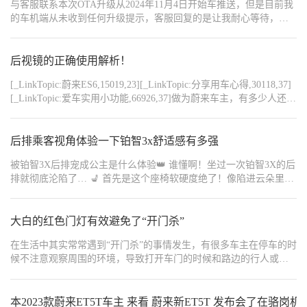
与客服联系本次OTA升级从2024年11月4日开始车推送，但是目前我
的车机端从未收到任何升级提示，客服回复的是让我耐心等待，有
同样情况知道怎么解决的吗？
后视镜的正确使用解析！
[_LinkTopic:蔚来ES6,15019,23][_LinkTopic:分享用车心得,30118,37]
[_LinkTopic:爱车实用小功能,66926,37]做为蔚来车主，有多少人还不
知道后视镜功能到底应该怎么用？其实后视镜有很多好用的功能，
本期我来为大家分解读一下！ 第一个，折叠功能。 1，打开车辆设
置，找到位置调节，打开锁车自动折叠。这样离车锁车时后视镜就
后排乘客视角体验一下铂智3x舒适感有多强
会自动折叠了。 2，打开安全隐私，守卫模式，选择守卫期间后视镜
被铂智3X后排宠成公主是什么体验👑 谁懂啊！坐过一次铂智3X的后
状态折叠。这样以后只要一打开守护模式，后视镜就会折叠。 3，碰
排就彻底沦陷了… 💺 首先是这个座椅软硬度绝了！像陷进云朵里一
到路窄或会车的时候，就有可能用到折叠后视镜，可以直接点击或
样，长途坐久了腰也不酸，靠背角度还能微调，怎么舒服怎么来～
通过nomi指令折叠就可以了。 第二个，后视镜角度调节。也是在车
🦶 腿部空间完全没在客气！175cm的我跷二郎腿毫无压力，脚尖还
辆设置里面，打开倒车自动下翻。有了这个功能在你倒车的时候可
能随意舒展，再也不用蜷成虾了 🌬️ 后排独立出风口+全景天窗绝
大白的红色门灯有效避免了“开门杀”
以通过翻动镜面多角度的来看车身两边的情况。 第三个，放眩目功
能。打开内外后视镜自动防眩目。这样后面有车打远光灯的话，反
配！夏天冷气秒到，抬头就是蓝天白云，连呼吸都变清爽 🔇 隔音效
在生活中其实常常遇到“开门杀”的事情发生，有很多车主在停车的时
光镜就不会刺眼了。 第四个，自动加热功能。打开外后视镜和后挡
果惊艳到我！高速上聊天不用扯着嗓子，连胎噪都轻到可以忽略，
候不注意观察周围的环境，导致打开车门的时候和路边的行人或者
风自动加热，碰到下雨天就不用等模糊了再去打开，只要一打开雨
沉浸式享受旅途BGM 以前总觉得后排是“委屈位”，直到坐了铂智3X
骑电动车的人发生事故造成悲剧，所以我们每次停车下车打开车门
刮的同时它就自动开启加热。 怎么样，大家都了解了吗？
才知道——原来后排也能当C位！不管是通勤还是短途出游，每一秒
的时候一定要注意观察后视镜，特别是晚上停车打开车门的时候这
都像在移动沙发上躺平～ #铂智3X #汽车体验 #我的铂智生活 #被铂
个情况就更加要注意了，我家的大白（逸动）前面两个车门都带有
本2023款蔚来ET5T车主 来看 蔚来新ET5T 发布会了在骆岗