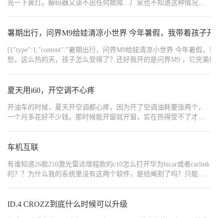
亮一下黄灯。解码器又读不出任何故障…厂家也不知道这种情况怎
车子，怎么开心怎么来！
么处理…就让我开，说没问题随便开，搞得我高速定速巡航都不敢
开。哪位大神知道怎么解决不…
暑期出行，问界M9给娃清凉小世界 今年暑假，我带着孩子开
[{"type":1,"content":"暑期出行，问界M9给娃清凉小世
愁，这么热的天，孩子怎么受得了？还好我开的是问界M9 ，它完美解决了
旁，一打开车门，扑面而来的不是热浪，而是凉爽的冷气，就像走进了
啦？” 车内，三温区自动新风空调配合行业顶级大排量压缩机，前中后
计，有效阻隔紫外线和热量，让清凉稳稳锁住。 有问界M9的远程预冷功能，暑
夏天用i60，开空调不心疼
{"width":"660","type":2,"content":"https://img1.baa.bitautotech.com/dzus
{"width":"660","type":2,"content":"https://img1.baa.bitautotech.com/dzus
开油车的时候，夏天开空调都心疼，因为开了空调油耗要涨两个，
{"width":"640","type":2,"content":"https://img1.baa.bitautotech.com/dzus
一个月多花好不少钱。那时候能开窗就开窗，实在热得受不了才开
{"width":"600","type":2,"content":"https://img1.baa.bitautotech.com/dzus
空调，遭老罪了。换了i60之后，空调随便开，根本不心疼，想怎么
{"width":"600","type":2,"content":"https://img1.baa.bitautotech.com/dzus
{"width":"660","type":2,"content":"https://img1.baa.bitautotech.com/dzus
开就怎么开。夏天上车就开冷气，调到21度，风量自动，怎么舒服
{"width":"660","type":2,"content":"https://img1.baa.bitautotech.com/dzus
怎么来。 就算在车里午休，开着空调睡半小时，也花不了几度电，
车机互联
{"width":"764","type":2,"content":"https://img1.baa.bitautotech.com/dzus
几分钱的事。而且电车的空调来得快，上车前就可以打开，不用像
{"width":"1000","type":2,"content":"https://img1.baa.bitautotech.com/dz
有谁知道26款210激光雷达增程款的c10怎么打开华为hicar或者carlink
油车那样等半天，一身汗。说实话，夏天开车，空调自由是最基本
的？？为什么我的系统里没有这两个软件，是给阉割了吗？只能连
的幸福感。以前为了省油，连空调都舍不得开，现在终于不用遭这
接蓝牙，其他的都弄不了
个罪了。就冲这一点，换新能源SUV就值了，兄弟们懂的都懂。
ID.4 CROZZ到底什么时候可以升级