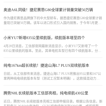
官方消息，小米YU7将于今年6月至7月正式发布。
奥迪A6L同级！捷尼赛思G80全球累计销量突破50万辆
作为捷尼赛思品牌旗下的中大型轿车，据悉捷尼赛思G80全球累计销
量现已突破50万辆。该车以进口形式引入国内销售，于今年5月更新
为2026款捷尼赛思G80，其中豪华版的售价为31.8万元起，旗舰版的
售价为46.6万元起，两个版本均提供后驱与四驱车型。
小米YU7新增835公里续航版，续航版本增至四个
4月28日消息，工信部官网最新消息显示，小米YU7又新增了一个
835公里续航的版本。至此，其单电机车型已有四个续航版本，分别
是835公里、820公里、810公里和725公里，不过具体的测试工况尚
未明确。官方表示，小米YU7将在今年6月到7月正式发布。从工信
部披露的信息来看，新增的835公里续航版本车型型号为
纯电167km超长续航！捷途山海L7 PLUS双续航版本
XMA6500LBEVR3，电池能耗量为13.3千瓦时/100公里，整备重量达
日前，从工信部传来消息，捷途山海L7 PLUS将推出95公里和167公
到了2315公斤。
里两种纯电续航版本车型（测试工况暂未明确）。这款插混动力中
型SUV计划于今年三季度正式上市。官方表示其竞争对手为比亚迪
宋PLUS DM，预计售价在15万元左右。
腾势N8L长续航版本工信部亮相，纯电续航430公里
近日，腾势N8L长续航版本亮相工信部申报目录。根据公告信息，新