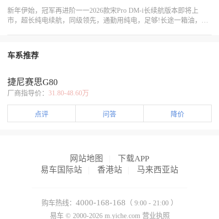
新年伊始，冠军再进阶一一2026款宋Pro DM-i长续航版本即将上
市，超长纯电续航，同级领先，通勤用纯电，足够!长途一箱油，直
达!为用户带来更有"宋驰感"的出行体验，让美好生活自在延伸。
车系推荐
捷尼赛思G80
厂商指导价：
31.80-48.60万
点评
问答
降价
网站地图
|
下载APP
易车国际站
|
香港站
|
马来西亚站
4000-168-168
购车热线：
（ 9:00 - 21:00 ）
易车 ©
2000-2026
m.yiche.com
营业执照