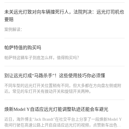
{"width":"1080","type":2,"content":"https://img1.baa.bitautotech.com/dzu
{"width":"1080","type":2,"content":"https://img1.baa.bitautotech.com/dzu
光狗”更嚣张！今天传授20年货运司机私藏的**“闪、躲、反”三重暴
{"width":"1080","type":2,"content":"https://img1.baa.bitautotech.com/dzu
击术**，从眼神训练、战术走位到科技改装，让你在灯光战场上反
未关远光灯致对向车辆撞死行人，法院判决：远光灯司机也
{"width":"1080","type":2,"content":"https://img1.baa.bitautotech.com/dzu
客为主，专治各种不服！
{"width":"1080","type":2,"content":"https://img1.baa.bitautotech.com/dzu
要赔
{"width":"1080","type":2,"content":"https://img1.baa.bitautotech.com/dz
{"width":"1080","type":2,"content":"https://img1.baa.bitautotech.com/dzu
案例解读：
{"width":"1080","type":2,"content":"https://img1.baa.bitautotech.com/dzu
{"width":"1080","type":2,"content":"https://img1.baa.bitautotech.com/dz
帕萨特值的购买吗
帕萨特这辆车子到底怎么样，值得购买吗？
别让远光灯成“马路杀手”！这些使用技巧你必须懂
不同车型的远光灯开关位置稍有不同，但大多都在方向盘左侧或附
近。常见的车灯开关有拨动开关和旋钮开关两种。
焕新Model Y自适应远光灯能调整轨迹还能会车避光
近日，海外博主“Jack Brandt”在社交平台上分享了一段焕新Model Y
夜间行驶在高速公路上开启自适应远光灯的视频，点赞新车出色的