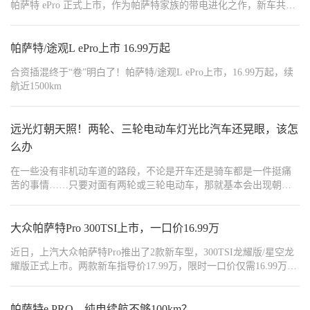
帕萨特 ePro 正式上市，作为帕萨特家族的带电进化之作，新车共推
出商务版、豪华版、旗舰版三款配置，限时一口价分别为 16.99 万
元、18.79 万元和 20.39 万元，即日起至 6 月 30 日购车还可享受至
高 7000 元置换补贴、2 年 8 万 0 息金融方案、免费家用充电桩及安
帕萨特/途观L ePro上市 16.99万起
装服务、终身免费基础流量在内的多重专属权益，以极具诚意的价
合资插混终于“卷”明白了！帕萨特/途观L ePro上市，16.99万起，续
格为商务人士和家庭用户带来了兼具德系品质、超低能耗与智能舒
航近1500km
享的全能混动出行新选择。
远光灯朝天照！两轮、三轮电动车灯光比汽车还晃眼，该怎
么办
在一些没有非机动车道的路段，不论是开车还是骑车都是一件挺痛
苦的事情……只要对面有两轮或三轮电动车，那就基本会出现朝天
照的远光灯；而且基本都是非常刺眼的白色散射光团，就像是一个
白色的“查克拉能量团”一样。
大众帕萨特Pro 300TSI上市，一口价16.99万
近日，上汽大众帕萨特Pro推出了2款新车型，300TSI龙耀版/星空龙
耀版正式上市。两款新车指导价17.99万，限时一口价仅需16.99万。
作为大众帕萨特Pro的新增车型，新车在外观、内饰方面基本没有变
化，其最大的亮点在于动力的更新，搭载了大众1.5T发动机。
帕萨特e PRO，纯电续航不够100km？