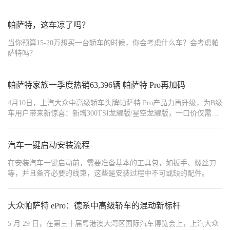
动态照明表现。视频中，灯光随着车辆的行驶轨迹灵活调整，确保
驾驶者在不断变化的路况下保持更佳视野。
帕萨特，这车凉了吗？
当你预算15-20万想买一台轿车的时候，你会考虑什么车？会考虑帕
萨特吗？
帕萨特家族一季度热销63,396辆 帕萨特 Pro再加码
4月10日，上汽大众中高级轿车头牌帕萨特 Pro产品力再升级，为B级
车用户带来新惊喜：新增300TSI龙耀版/星空龙耀版，一口价仅需
16.99万元；同时推出380TSI龙运版/星空龙运版「奢享满配包」与
380TSI龙耀版/星空龙耀版「舒享升舱包」两大升级组合，新奢升
舱，“加量不加价“，为消费者带来超值购车体验。
汽车一键启动安装流程
在安装汽车一键启动前，需要准备基本的工具包，如扳手、螺丝刀
等，并且备齐必要的线束，这些是安装过程中不可或缺的配件。
大众帕萨特 ePro：德系中高级轿车的混动新标杆
5 月 29 日，在第三十届粤港澳大湾区国际汽车博览会上，上汽大众