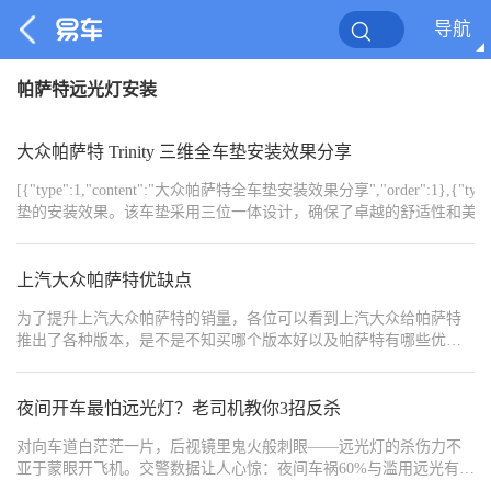
导航
帕萨特远光灯安装
大众帕萨特 Trinity 三维全车垫安装效果分享
[{"type":1,"content":"大众帕萨特全车垫安装效果分享","order":1},{"typ
垫的安装效果。该车垫采用三位一体设计，确保了卓越的舒适性和美观性。","order":3},{"ty
示","order":5},{"type":1,"content":"","order":6},{"type":1,"content":"1. **前排驾驶区域
厢，不仅提升了驾驶时的舒适感，还确保了脚部活动的自如。","order":8},{"type":1,"content":" - 特殊
性。","order":9},{"type":1,"content":"","order":10},{"type":1,"content":"2. **后排
上汽大众帕萨特优缺点
确保了乘客的舒适体验。","order":12},{"type":1,"content":" - 一体化的设计使脚垫在任何情况下都能保持整洁，易于清洁和维护。","order":13},
为了提升上汽大众帕萨特的销量，各位可以看到上汽大众给帕萨特
{"type":1,"content":"","order":14},{"type":1,"content":"3. **后备箱区域**","order":15},{"ty
推出了各种版本，是不是不知买哪个版本好以及帕萨特有哪些优缺
性。","order":16},{"type":1,"content":" - 特有的耐磨材质，能够有效保护后备箱地面，防止日常使用中的磨损。","order":17},{"type":1,"content":"","order":18},
点，今天车卖家就给各位车卖家的粉丝一文讲清楚！
{"type":1,"content":"### 用户反馈","order":19},{"type":1,"c
质感，还大大增强了日常使用的舒适性和便利性。以下是部分车主的评价摘录：","order":21},{
夜间开车最怕远光灯？老司机教你3招反杀
A**：“安装非常简单，脚垫与车辆的契合度非常高，驾驶时感觉非常舒服。”","orde
而且非常耐用，清洁起来也很方便。”","order":24},{"type":1,"content":"","order":2
对向车道白茫茫一片，后视镜里鬼火般刺眼——远光灯的杀伤力不
{"type":1,"content":"通过以上展示和用户反馈，可以看
亚于蒙眼开飞机。交警数据让人心惊：夜间车祸60%与滥用远光有
不妨考虑这款高品质的全车垫。","order":28},{"type":1,"content":"","o
关，其中30%受害者因瞬间致盲撞上隔离带。但认怂忍让只会让“远