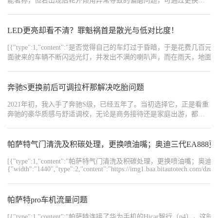
能著称，但若出现后轮外倾角异常导致的偏磨问题，可通过更换可
调摆臂精准修复。今日遇到一个车主，说明需求并安装了可调倾角
摆臂：1.问题诊断与解决方案
LED更亮却看不清？罪魁祸首是散光与低对比度！
[{"type":1,"content":"是否觉得自己的车灯过于昏暗，于
面驶来的车辆不断闪远光灯，并发出不满的喇叭声，而在雨天，地面一
眼”的光，而非更好的照明效果。","order":1},{"type":1,"content":"
你的“改灯焦虑”：","order":3},{"type":1,"content":"","order
奔驰S更换前后可调拉杆那解决吃胎问题
散射到上方（图 3、图 4 请务必查看！）","order":5},{"type":1,"c
是最佳选择，具有更强的穿透力。","order":6},{"type":1,"con
2021年初，我入手了奔驰S级，已经五年了。当初选择它，正是看重
的。","order":7},{"type":1,"content":"4️⃣ 终极解法：
奔驰的豪华质感与舒适调校，无论是商务接待还是家庭出游，都能
撑得起场面。我平时用车不算频繁，主要用于商务接待和假期家庭
{"type":1,"content":"","order":9},{"type":1,"
出行，五年下来里程不到8万公里，车辆整体状态一直保持得不错。
摄一张对墙近光图发布在评论区，看看车灯的切线是否合格！请⭐点赞 + 收藏，
帕萨特气门清洗及积碳处理，更换喷油嘴；奥迪三代EA888
{"width":"1080","type":2,"content":"https://img1.baa.bitautotech.com/dz
{"width":"1080","type":2,"content":"https://img1.baa.bitautotech.com/dz
{"width":"1080","type":2,"content":"https://img1.baa.bitautotech.com/dz
[{"type":1,"content":"帕萨特气门清洗及积碳处理，更换喷油嘴；奥
{"width":"1080","type":2,"content":"https://img1.baa.bitautotech.com/dz
{"width":"1440","type":2,"content":"https://img1.baa.bitautotech.com/dz
{"width":"1080","type":2,"content":"https://img1.baa.bitautotech.com/dz
{"width":"1920","type":2,"content":"https://img1.baa.bitautotech.com/dz
{"width":"1080","type":2,"content":"https://img1.baa.bitautotech.com/dzu
{"width":"1080","type":2,"content":"https://img1.baa.bitautotech.com/dz
{"width":"1080","type":2,"content":"https://img1.baa.bitautotech.com/dz
{"width":"1440","type":2,"content":"https://img1.baa.bitautotech.com/dz
帕萨特pro车机流量问题
{"width":"768","type":2,"content":"https://img1.baa.bitautotech.com/dzu
[{"type":1,"content":"帕萨特连接了华为手机的Hicar