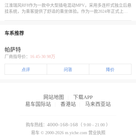
下可能无法顺利开闭车门，山路连续转弯或紧急避障时操控性不
江淮瑞风RF8作为一款中大型插电混动MPV，采用多连杆式独立后悬
佳。同时高扭转刚度还带来更好的NVH性能，通过烂路时车身不松
挂系统，为乘客提供了舒适的乘坐体验。作为一款2024年正式上市
散，不易发生异响、共振。
的车型，还是属于比较新的，不过网上存在部分车主反映车辆存在
后轮内侧吃胎的问题，本次贴主也是遇到这款车的车主联系到我们
定制这款车的可调摆臂：
车系推荐
帕萨特
厂商指导价：
16.45-30.98万
点评
问答
降价
网站地图
|
下载APP
易车国际站
|
香港站
|
马来西亚站
4000-168-168
购车热线：
（ 9:00 - 21:00 ）
易车 ©
2000-2026
m.yiche.com
营业执照