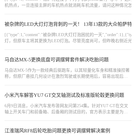
机热点，一旦连接主屏的车机热点就消耗车机流量，请问这种情况怎么解决？","ord
到。","order":2},{"type":1,"content":"2.尝试过手机打开热点，
{"width":"1080","type":2,"content":"https://img1.baa.bitautotech.com/dzu
{"width":"1080","type":2,"content":"https://img1.baa.bitautotech.com/dz
被杂牌的LED大灯灯泡背刺的一天！ 13年13款的大众帕萨特
{"width":"1080","type":2,"content":"https://img1.baa.bitautotech.com/dzu
{"width":"1080","type":2,"content":"https://img1.baa.bitautotech.com/dzu
[{"type":1,"content":"被杂牌LED大灯灯泡困扰的一天","order":1},{"type
灯，但原车主将其更换为LED灯泡。尽管亮度尚可，但昨晚右侧近光
分析，推断可能是由于LED大灯功率不稳定，导致灯光控制模块的芯片损坏，进而使得近光灯线路
{"type":1,"content":"于是，我找到了一家专业的汽车电
灯成功恢复了正常工作。","order":5},
马自达MX-5更换底盘可调摆臂套件解决吃胎问题
{"width":"1288","type":2,"content":"https://img1.baa.bitautotech.com/dzu
{"width":"1440","type":2,"content":"https://img1.baa.bitautotech.com/dzu
马自达MX-5作为一款经典后驱跑车，以其轻量化车身和精准操控著
{"width":"1440","type":2,"content":"https://img1.baa.bitautotech.com/dzu
称，但原厂悬挂几何设计在激烈驾驶或长期使用后，容易出现后轮
吃胎问题。主要表现为轮胎内侧或外侧异常磨损，不仅缩短轮胎寿
命，更影响车辆动态稳定性，尤其在高速过弯时加剧操控极限的下
降。吃胎的根本原因在于后轮定位参数失准，如外倾角（Camber）
小米汽车解答YU7 GT交叉轴测试及标准版轮毂更换问题
和束角（Toe）偏离理想范围，导致轮胎接地面积不均，受力集中于
6月9日消息，小米汽车发布答网友问第254集。针对YU7 GT在交叉
局部区域。这一问题在MX-5的硬顶敞篷版（如2016款）中尤为常
轴上开关车门和前备箱、后备厢的测试目的，官方表示主要是为了
见，因其车身结构特性使悬挂部件更易受应力影响。
直观展示车身扭转刚度。YU7 GT的铠甲笼式车身扭转刚度达
47610N·m/deg，在SUV中处于高水准。高扭转刚度使操控传递更直
接、线性、可控，为精准驾控提供基础；若刚度不足，交叉轴工况
江淮瑞风RF8后轮吃胎问题更换可调摆臂解决案例