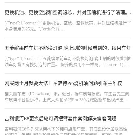
不严实。 8、还是将灯先旋转，插好后在顺时针旋转，就按好了，轻
尾座，灯泡就拿出来了，捏住灯泡向下用力在旋转一下，灯泡就拿
决了不用浪费时间的问题。 老早的时候我的这个车子大灯就不亮
轻晃一下就知道了，扣上防尘罩。 9、插钥匙，通电，开灯试试即
下来了，装上新灯泡，拧紧塑料尾座，对准刹车灯安装孔推进去，
了，不过只是左边的，一直还有个亮着，也就能将就着用，不过前
更换机油、更换空滤和空调滤芯，并对压缩机进行了清理。右
可。
锁紧2颗螺钉，搞定。 剩下的就是恢复原样，另一侧如法炮制。 刹
几天突然俩个大灯都不在亮了，没办法只能抓紧时间更换了，不然
车灯问题完美解决，安全行驶，非常开心。
[{"type":1,"content":"更换机油、空滤、空调滤芯，并对
每一次晚上都是黢黑一片，没法开车，不过也一直没时间去修理
本身费用为25元。","order":1},
厂，也就只能说自己动手了，网上查询了一下大灯的更换方法，直
{"width":"1440","type":2,"content":"https://img1.baa.bitautotech.com/dzu
接自己操作起来，也是很简单，把盖子打开以后，注意方向，打开
{"width":"1440","type":2,"content":"https://img1.baa.bitautotech.com/dzu
卡扣，然后卡进去就可以了，十分的简单。55这些年开过来，这个
{"width":"1440","type":2,"content":"https://img1.baa.bitautotech.com/dzu
五菱缤果前车灯不能换灯泡 晚上刷的时候看到的，缤果车灯
大灯坏掉真的是第一次，之前从未有过什么毛病，这一次确实第一
{"width":"1080","type":2,"content":"https://img1.baa.bitautotech.com/dz
{"width":"1080","type":2,"content":"https://img1.baa.bitautotech.com/dzu
次出问题，不过好在很容易就解决了，55这些年下来给我的感觉也
{"width":"1080","type":2,"content":"https://img1.baa.bitautotech.com/dz
[{"type":1,"content":"五菱缤果前车灯不能换灯泡 晚上
是比较满意，从没有啥情况出现，所以这台车子让我的体验也是很
油车灯背面有换灯泡的位置。 保养的费用不一样啊。","order":1},
自如，排量不大也省油，空间方面也是够用的了，这个车身的尺
{"width":"720","type":2,"content":"https://img1.baa.bitautotech.com/dzus
寸，虽然不是很大，不过用起来是对于我满足了，所以这台车子总
{"width":"720","type":2,"content":"https://img1.baa.bitautotech.com/dzus
体还是依然的很完美。
{"width":"720","type":2,"content":"https://img1.baa.bitautotech.com/dzus
刚买两个月就要大修！帕萨特Pro烧机油问题引车主维权
猫头鹰车志（ID:owlauto）讯，近日，据车质帮报道，车主曹先生向
车质帮平台投诉称，上汽大众帕萨特Pro 380龙耀版新车出现严重烧
机油问题，行驶仅3088公里的新车不仅影响正常使用，更对其造成
了直接经济损失。
吉利银河E8更换后轮可调摆臂套件案例解决偏磨问题
吉利银河E8作为SEA架构下的纯电旗舰车型，其底盘设计虽以高性