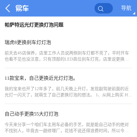
导航
帕萨特远光灯更换灯泡问题
瑞虎8更换刹车灯灯泡
前天去4S店保养，店里工作人员说两侧刹车灯都不亮了，平时开车
也看不见也没注意，只有顶部的LED高位刹车灯亮，店里说更换灯
泡20元/个，感觉应该不是很难，决定自己动手试试。 说干就干，回
来后查看随车维保手册，确认了下型号P21W，上网一搜，同样型号
有很多品牌，网上对各品牌褒贬不一，想了想还是尽量买原车同品
11款宝来，自己更换近光灯灯泡。
牌的，决定先拆下来一个仔细看下。 小搜一下，产地分德国，斯洛
我的宝来也开了12年多了，前几天晚上开灯，发现副驾驶前面的近
伐克和国产。按照原车参数在淘宝搜索购买，欧司朗官方旗舰店，
光灯一闪灭了，就萌生了自己更换灯泡的想法。 1、从网上购买 H7
店家说只有国产的，相信国产拿下，两个灯泡11.88元，包邮。坐等
12V 55W 灯泡，不到10元一只，买了2只。 2、今天到货了，记录一
到货~ 3天收到快递，不得不说，包装还是很到位的。 对比一下灯
下自己更换的过程。 3、拔钥匙断电、打开前盖。 4、找到不亮灯
泡，国产和进口内部结构长得还不一样，挺好玩。 打开后备箱，用
泡，后面对应的防尘罩，用一字螺丝刀轻轻拨动，再用手取下来。
自己动手更换55大灯灯泡
一字小螺丝刀（类似工具均可）扣开螺钉孔盖板。 用十字螺丝刀拆
5、副驾前的不太好处理，逆时针旋转一下（大约45度角），可拿下
下两颗螺丝。 向车尾侧轻推尾灯，如果比较紧可以用手掌边敲边
今天来分享一个咱们车主用车必备的手艺，就是能自己动手的绝对
灯泡。 6、取灯泡时，我是直接取下来的，取时一定注意不要把线弄
推，即可将尾灯拆掉，注意力度，不要大力出奇迹，容易拽到尾灯
不找别人，毕竟去一趟修理厂，花钱不说还得浪费时间，所以今天
断。 7、安装新灯泡时，建议带上手套，注意有方向，方向不对安装
线束。 上面的是转向灯，下面的是刹车灯，逆时针旋转刹车灯塑料
分享一个自行更换大灯灯泡的方式，解决了大灯不亮的问题，也解