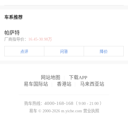
定性。
偏向年轻化，前脸设计更运动，线条更犀利，适合喜欢时尚感的姐妹！","order":
老化导致低速时机油渗漏至进气道。 检查‌：观察急加速时排气管是
风格的姐妹！","order":5},{"type":1,"content":"**总结**：喜欢运动选Pro，喜
否冒蓝烟，或拆检中冷器管路是否有机油残留。 - 二、辅助措施
{"type":1,"content":"**2️⃣ 配置对比**","order":8},{"type":1,"co
（提升修复效果）‌ - 机油与机滤‌：选用 ‌VW 50200认证的全合成机油‌
车系推荐
（如0W-40/5W-40），避免低粘度机油加剧消耗。更换高品质机滤
CarPlay。","order":10},{"type":1,"content":"- 高配版本还有L2级辅助驾
（如***），减少杂质磨损。 - 燃油与积碳管理‌：使用 ‌95号及以上汽
{"type":1,"content":"- 基础配置齐全，但科技感稍弱，适合对配置要求不高的
帕萨特
油‌，添加PNF清洁剂清除喷油嘴积碳。 - 气门油封检查‌：若冷启动冒
众版！","order":14},{"type":1,"content":"---","order":15},{"type":1,"c
蓝烟，需更换气门油封（材料费约800元）。 - 三、操作优先级及成
厂商指导价：
16.45-30.98万
{"type":1,"content":"- 提供1.4T和2.0T两种动力选择，2.0T版本动力更强
本参考‌ - 第一步‌（低成本尝试）： 更换废气阀（费用约¥500），同
**：","order":19},{"type":1,"content":"- 主打2.0T高功率动力，
步使用PNF修复剂2+18组合（¥1500内）。 第二步‌（若无效）： 检
适选出众版！","order":21},{"type":1,"content":"---","order":22},{"type"
点评
问答
降价
查涡轮密封及气门油封，针对性更换（总费用¥2000-¥3000）。 最后
Pro**：","order":24},{"type":1,"content":"- 车身尺寸稍大，后排空
选择‌： 大修发动机（¥1.8万起），适用于活塞环严重变形或缸壁拉
**：","order":26},{"type":1,"content":"- 空间表现也不错，但相比P
伤。 - 注意‌：避免使用高粘度机油掩盖问题，可能加剧冷启动磨
版！","order":28},{"type":1,"content":"---","order":29},{"type":1,"con
损；勿用强酸类“泡缸”产品，腐蚀缸壁风险高。建议优先免拆修复，
{"type":1,"content":"- 价格稍高，但配置更丰富，性价比不错！","order":32},{"
网站地图
|
下载APP
多数案例可通过PNF技术解决活塞环卡滞问题，避免大修贬值风险。
适合预算有限的姐妹！","order":34},{"type":1,"content":"**总结**：预算充足
易车国际站
|
香港站
|
马来西亚站
#帕萨特烧机油##司有普##司有普行驶中安全解决烧机油# #司有普技
{"type":1,"content":"**6️⃣ 适合人群**","order":37},{"type":1,"c
术客服# #司有普旗舰店##司有普烧机油修复剂#
家庭或职场精英！","order":39},{"type":1,"content":"- **出众版**：
户！","order":41},{"type":1,"content":"---","order":42},{"type"
4000-168-168
购车热线：
（ 9:00 - 21:00 ）
**，选**帕萨特Pro**！","order":44},{"type":1,"content":"- 如
易车 ©
2000-2026
m.yiche.com
营业执照
妹们，看完这篇对比，你知道该怎么选了吗？欢迎评论区聊聊你的选择！🚗💨",
{"width":"1080","type":2,"content":"https://img1.baa.bitautotech.com/dzu
{"width":"1080","type":2,"content":"https://img1.baa.bitautotech.com/dz
{"width":"1080","type":2,"content":"https://img1.baa.bitautotech.com/dzu