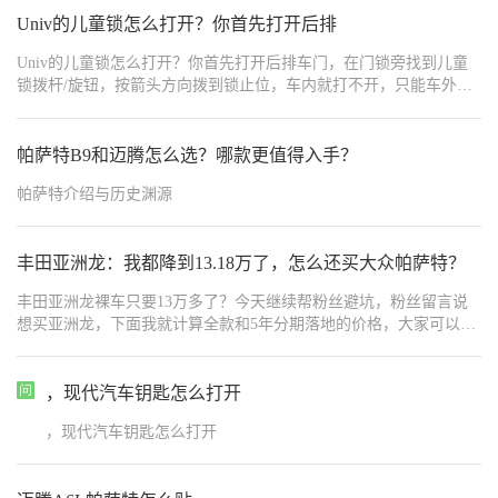
Univ的儿童锁怎么打开？你首先打开后排
Univ的儿童锁怎么打开？你首先打开后排车门，在门锁旁找到儿童
锁拨杆/旋钮，按箭头方向拨到锁止位，车内就打不开，只能车外开
。
帕萨特B9和迈腾怎么选？哪款更值得入手？
帕萨特介绍与历史渊源
丰田亚洲龙：我都降到13.18万了，怎么还买大众帕萨特？
丰田亚洲龙裸车只要13万多了？今天继续帮粉丝避坑，粉丝留言说
想买亚洲龙，下面我就计算全款和5年分期落地的价格，大家可以作
为一个参考。
，现代汽车钥匙怎么打开
，现代汽车钥匙怎么打开