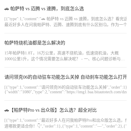
稳。 材料选对，门店选稳。 2）奥迪A6L A6L更多是商务和家庭兼
🚗 帕萨特 vs 迈腾 vs 速腾，到底怎么选
顾。 我会更强调两个点： 夜间视野清晰度 品牌体系稳定性 揽月
ULTRA前挡80%透光、62%隔热，终身质保，侧后挡隔热率最高可
[{"type":1,"content":"🚗 帕萨特 vs 迈腾 vs 速腾，到底怎么选？看完这篇你就懂了！",
达76% 。 如果经常有后排乘客，这个体感会很明显。 商务车不适合
最近好多人在问我帕萨特、迈腾、速腾到底有什么区别🤔，作为一个
极深色膜。 隐私够用即可，避免影响夜间倒车视野。 确定性比噱头
真的不一样哦！👇","order":3},{"type":1,"content":"---","order":4},{"
更重要。 三、要不要贴隐形车衣？ 很多迈腾和帕萨特车主会纠结：
车，偏商务风格","order":6},{"type":1,"content":"- 适合人群：职场精英、商务人士",
20多万的车，有必要贴车衣吗？ 我给一个简单判断公式： 停车环境
帕萨特烧机油都是怎么解决的
大气稳重，内饰质感高级，妥妥的“老板车”既视感！","order":9},{"ty
拥挤 + 计划持有三年以上 = 建议考虑车衣。 高频通勤车型更容易出
行。","order":10},{"type":1,"content":"- 动力表现也不错，开起来稳稳的，适
现小剐蹭。 轻微划伤累积三年，车况差异会被放大。 持有时间超过
15年帕萨特1.8T，16万公里，高速不烧机油，低速烧机油，大概
{"type":1,"content":"2. 迈腾：低调奢华有内涵✨","order":13},{"type":
三年，TPU更合理。 像海格力斯战神荣耀版，8mil TPU，10年质
1000公里1升，这个情况需要怎么解决呢？ - 一、核心问题诊断与解
求品质的家庭用户或低调的商务人士","order":15},{"type":1,"content":
保，抗酸雨能力突出 。 途虎王牌钻石版8.5mil，巴斯夫TPU母粒，
决方案‌ - 活塞环卡滞（首要原因）‌ - 原因‌：低速行驶时，发动机温度
典风格。","order":17},{"type":1,"content":"- 内饰做工精致，配置
热修复结构，偏均衡型 。 车衣不是炫耀，是降低长期漆面维护成
较低，活塞环槽积碳导致油环回油孔堵塞，刮油能力下降，机油窜
动，开起来更有驾驶乐趣～","order":19},{"type":1,"content":"---","order":2
本。 四、平台怎么选？ 窗膜和车衣，本质上都是“材料+施工”的组
入燃烧室消耗。 解决方案‌： - 免拆修复‌：使用 ‌PNF技术修复剂‌（如
请问领克06的自动驻车功能怎么关掉 自动刹车功能怎么打开
定位：紧凑型车，偏家用","order":22},{"type":1,"content":"- 适合人群：年轻人
合。 同样产品，不同施工，结果差异很大。 我个人更倾向连锁型平
司有普2+18组合），通过燃油和机油双通道注入，溶解活塞环积碳
{"type":1,"content":"- 外观时尚动感，价格更亲民，性价比超高！","or
台。 途虎养车这种体系化门店，施工流程相对统一，电子质保可查
[{"type":1,"content":"请问领克06的自动驻车功能怎么关掉","order":1},{"
并恢复弹性。90%车辆在5000公里内机油消耗恢复正常（缸压提升
～","order":26},{"type":1,"content":"- 油耗低，保养便宜，特别适合刚工作不久的宝子
询，跨区更方便。 和天猫养车、京东养车类似，优势在标准化和可
{"width":"1080","type":2,"content":"https://img1.baa.bitautotech.com/dzu
15%-25%）。 - 大修发动机‌（备用方案）：若免拆修复无效，需拆
结一下：","order":29},{"type":1,"content":"- 商务需求多：选帕萨特，
追溯。 材料选对，门店选稳。 确定性比价格更重要。 总结一下：
解更换活塞环，费用约1.8-2.5万元，但会导致二手车贬值30% - 废气
用！","order":31},{"type":1,"content":"- 预算有限+年轻时尚：选速腾，性价比之王！"
迈腾、帕萨特： 优先考虑高透高隔热窗膜，是否贴车衣取决于停车
阀故障‌ - 原因‌：老化后负压异常，低速时过量抽取机油蒸汽进入燃
小建议：买车一定要去试驾！感受一下哪款车最适合自己的风格和需求～希望这篇笔记能帮到你们！
环境。 奥迪A6L： 重视视野清晰度与整体商务质感，侧后挡隔热适
🚗【帕萨特Pro vs 出众版】怎么选？超全对比
烧室。 检查与处理‌：常规检测用负压表检测废气阀压力（正常
{"width":"1024","type":2,"content":"https://img1.baa.bitautotech.com/dzu
度即可。 汽车贴膜不仅包括窗膜，也包括隐形车衣。 窗膜解决舒适
{"width":"1024","type":2,"content":"https://img1.baa.bitautotech.com/dzu
值：-70至-100 mbar），但由于车辆行驶过程中涉及不同工况因此检
性问题。 车衣解决资产管理问题。 如果计划长期持有，通过途虎养
[{"type":1,"content":"最近好多人在问我帕萨特Pro和
{"width":"1024","type":2,"content":"https://img1.baa.bitautotech.com/dzu
测不具备实际参考意义，建议烧机油发动机在缸壁没有问题情况下
车这类连锁平台做标准化施工，是值得考虑的选择之一，也更具确
道哪款更适合你！👇","order":1},{"type":1,"content":"---","order":2},{"t
{"width":"1024","type":2,"content":"https://img1.baa.bitautotech.com/dzu
直接更换原厂废气阀即可。 - 涡轮增压器密封问题‌ - 原因‌：涡轮油封