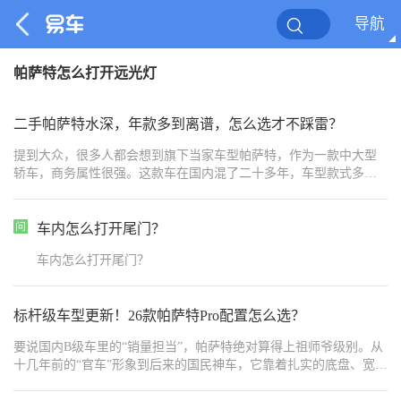
导航
帕萨特怎么打开远光灯
二手帕萨特水深，年款多到离谱，怎么选才不踩雷？
提到大众，很多人都会想到旗下当家车型帕萨特，作为一款中大型
轿车，商务属性很强。这款车在国内混了二十多年，车型款式多到
离谱，很多人就想捡漏买点老款的帕萨特，一不小心就会踩雷，在
二手车市场里怎么选才不会踩坑呢？
车内怎么打开尾门？
车内怎么打开尾门？
标杆级车型更新！26款帕萨特Pro配置怎么选？
要说国内B级车里的“销量担当”，帕萨特绝对算得上祖师爷级别。从
十几年前的“官车”形象到后来的国民神车，它靠着扎实的底盘、宽敞
的空间和德系稳重的质感，陪一代代车主走过了二十多年。