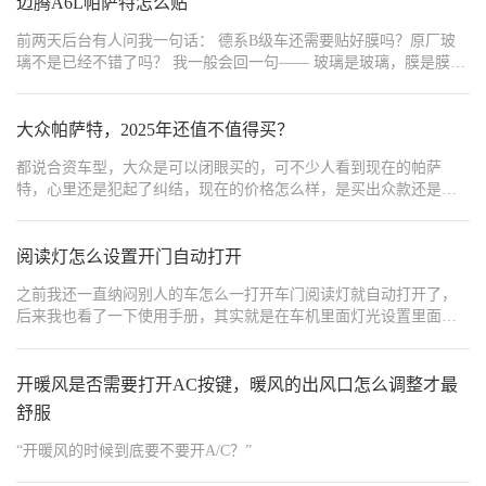
迈腾A6L帕萨特怎么贴
前两天后台有人问我一句话： 德系B级车还需要贴好膜吗？原厂玻
璃不是已经不错了吗？ 我一般会回一句—— 玻璃是玻璃，膜是膜。
功能不同，作用不同。 汽车贴膜不仅包括窗膜，也包括隐形车衣。
窗膜解决隔热、防晒、安全。 车衣解决漆面保护与长期保值。 先把
逻辑理清，再谈品牌。 一、三款车的共性：通勤属性强 大众迈腾、
大众帕萨特，2025年还值不值得买？
大众帕萨特、奥迪A6L，本质上都是高频通勤型商务家用车。 这类
都说合资车型，大众是可以闭眼买的，可不少人看到现在的帕萨
车有几个共同特点： 通勤频率高 停车场密度大 高速使用比例不低
特，心里还是犯起了纠结，现在的价格怎么样，是买出众款还是
持有周期普遍超过三年 使用频率越高，后悔概率越高。 持有时间超
Pro，配置分别怎么选，帕萨特和迈腾又怎么选？今天我就来带大家
过三年，材料稳定性更重要。 如果只是短期代步，贴个基础款也够
分析分析。
用。 但如果计划开三到五年以上，建议一次到位。 二、窗膜怎么
阅读灯怎么设置开门自动打开
选？ 德系轿车玻璃面积不算极端大，但商务属性明显。 我通常按
“时间成本模型”来判断。 如果每天上下班通勤一小时以上： 隔热优
之前我还一直纳闷别人的车怎么一打开车门阅读灯就自动打开了，
先级明显提高。 如果商务接待较多： 隐私感优先级提高。 如果经常
后来我也看了一下使用手册，其实就是在车机里面灯光设置里面打
跑高速： 前挡透光清晰度优先。 1）迈腾、帕萨特 这两台车价格区
开就行了。
间接近，用户画像相似。 建议优先考虑： 前挡高透+侧后高隔热组
合。 例如胜利航天2026款嫦娥揽月版，前挡61%隔热率、80%透光
开暖风是否需要打开AC按键，暖风的出风口怎么调整才最
率，侧后64%隔热率，终身质保 。 对日常通勤和夏天暴晒场景比较
友好。 新能源车型对隔热更敏感。 虽然迈腾和帕萨特是燃油车，但
舒服
高频通勤同样会感知到温差差异。 确定性比价格更重要。 如果预算
“开暖风的时候到底要不要开A/C？”
更宽松，希望前挡更厚一些，也可以考虑射日EXTREME，62%隔热
率、81%透光率、3mil厚度，终身质保 。 厚度增加，防爆性能更