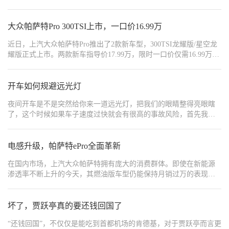
大众帕萨特Pro 300TSI上市，一口价16.99万
近日，上汽大众帕萨特Pro推出了2款新车型，300TSI龙耀版/星空龙
耀版正式上市。两款新车指导价17.99万，限时一口价仅需16.99万。
作为大众帕萨特Pro的新增车型，新车在外观、内饰方面基本没有变
化，其最大的亮点在于动力的更新，搭载了大众1.5T发动机。
开车如何规避远光灯
夜间开车是不是突然给你来一道远光灯，把我们的眼睛整得亮眼瞎
了，这个时候如果车子速度过快就会有很高的事故风险，首先我们
自己要先养成用好远光灯，随时切换好，特别是在乡村道路上行驶
的时候遇到对向来车一定要及时的关闭远光灯。 既然无法左右别人
开远光灯，那么就得学会怎么应对突然来的远光灯，遇到了先眼神
电感升级，帕萨特ePro全面革新
躲避，目光稍微向右下偏移避免强光直射眼睛，还有很多车内后视
在国内市场，上汽大众帕萨特拥有庞大的消费群体。即使在新能源
镜都是带防眩晕的碰一下手动拨一下就可以减少反光。同时一定要
渗透率不断上升的今天，其燃油版车型仍能保持月销过万的表现。
减速避免前方有障碍物或者行人，然后可以打双闪提醒对向车关闭
然而，与燃油版的火爆形成鲜明对比的是，帕萨特插混版（PHEV）
远光灯，有时候可能别人是忘了！
车型的市场表现则相对平淡。为了扭转这一局面，上汽大众全面革
新插混产品线，推出全新帕萨特家族成员——ePro。下面，我们先来
坏了，贾跃亭真的要还钱回国了
看看新车公布了哪些信息。
“还钱回国”，不仅仅是能吃到首都机场的肯德基，对于贾跃亭而言更