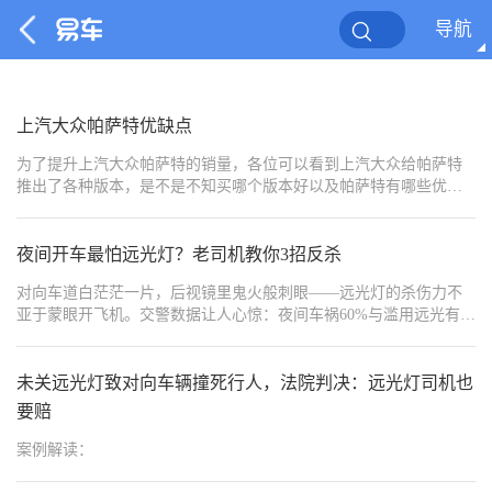
导航
上汽大众帕萨特优缺点
为了提升上汽大众帕萨特的销量，各位可以看到上汽大众给帕萨特
推出了各种版本，是不是不知买哪个版本好以及帕萨特有哪些优缺
点，今天车卖家就给各位车卖家的粉丝一文讲清楚！
夜间开车最怕远光灯？老司机教你3招反杀
对向车道白茫茫一片，后视镜里鬼火般刺眼——远光灯的杀伤力不
亚于蒙眼开飞机。交警数据让人心惊：夜间车祸60%与滥用远光有
关，其中30%受害者因瞬间致盲撞上隔离带。但认怂忍让只会让“远
光狗”更嚣张！今天传授20年货运司机私藏的**“闪、躲、反”三重暴
击术**，从眼神训练、战术走位到科技改装，让你在灯光战场上反
未关远光灯致对向车辆撞死行人，法院判决：远光灯司机也
客为主，专治各种不服！
要赔
案例解读：