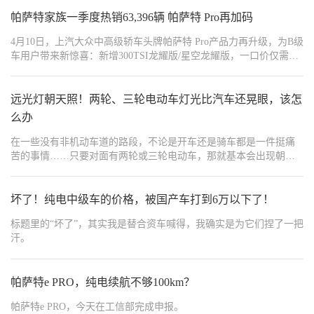
帕萨特家族一季度热销63,396辆 帕萨特 Pro再加码
4月10日，上汽大众中高级轿车头牌帕萨特 Pro产品力再升级，为B级
车用户带来新惊喜：新增300TSI龙耀版/星空龙耀版，一口价仅需
16.99万元；同时推出380TSI龙运版/星空龙运版「奢享满配包」与
380TSI龙耀版/星空龙耀版「舒享升舱包」两大升级组合，新奢升
舱，“加量不加价“，为消费者带来超值购车体验。
远光灯朝天照！两轮、三轮电动车灯光比汽车还晃眼，该怎
么办
在一些没有非机动车道的路段，不论是开车还是骑车都是一件挺痛
苦的事情……只要对面有两轮或三轮电动车，那就基本会出现朝天
照的远光灯；而且基本都是非常刺眼的白色散射光团，就像是一个
白色的“查克拉能量团”一样。
坏了！纯电中级车的价格，被国产车打到6万以下了！
标题里的“坏了”，其实我是替合资车喊得，我确实是为它们捏了一把
汗。
帕萨特e PRO，纯电续航不够100km？
帕萨特e PRO，今天在工信部完成申报。