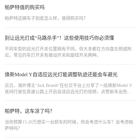
帕萨特值的购买吗
帕萨特这辆车子到底怎么样，值得购买吗？
别让远光灯成“马路杀手”！这些使用技巧你必须懂
不同车型的远光灯开关位置稍有不同，但大多都在方向盘左侧或附
近。常见的车灯开关有拨动开关和旋钮开关两种。
焕新Model Y自适应远光灯能调整轨迹还能会车避光
近日，海外博主“Jack Brandt”在社交平台上分享了一段焕新Model Y
夜间行驶在高速公路上开启自适应远光灯的视频，点赞新车出色的
动态照明表现。视频中，灯光随着车辆的行驶轨迹灵活调整，确保
驾驶者在不断变化的路况下保持更佳视野。
帕萨特，这车凉了吗？
当你预算15-20万想买一台轿车的时候，你会考虑什么车？会考虑帕
萨特吗？