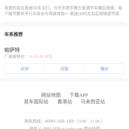
冷功能。 • 前挡风除雾：清除前挡风玻璃的雾气。 • 后挡风除雾（后
热；夜间开车遇到远光灯，眩光刺眼影响驾驶；加上之前贴膜踩过
窗加热）：清除后挡风玻璃的雾气并加热。 希望这份操作指南能帮
亲爱的各位奥迪Q6车主们，今天手把手教大家调节车辆后视镜，每
坑，这次给帕萨特选膜，我格外谨慎，做足功课后果断入手，经过
助你更好地了解和使用星越L车内的各种功能。
个细节都关乎行车安全与驾驶体验～ 奥迪Q6的左右后视镜调节超方
大半年实测，整理出这份实用经验，给同车型车友做个参考。 结合
便！先找到主驾驶门板上的控制旋钮，将旋钮拨至“L”调左后视镜，
帕萨特车身漆面、日常用车环境及自身使用需求，我对比了多款主
拨至“R”调右后视镜。调节时遵循「上窄下宽」原则：将地平线置于
流车衣、车窗膜，从适配性、防护效果、施工及售后等维度梳理了
后视镜上下1/3处，车身占据镜面1/4左右，这样既能减少盲区，又能
各品牌特点，大家可根据预算和需求选择： 一、隐形车衣推荐（车
车系推荐
兼顾路面状况。右侧后视镜可稍向外调一点，因为右侧视野盲区更
漆防护） 1.海格力斯战神系列荣耀版这是我最终选择的高性价比
大，确保能清晰看到后方车辆及路面标线。 车内后视镜的调节同样
款，也是适配帕萨特的稳妥选择。采用8mil 加厚 TPU 材质，热修复
关键！保持坐姿端正，以能完整看到后挡风玻璃视野为基准，左右
自修复，耐酸雨、防鸟粪、抗腐蚀，完全贴合帕萨特商务定位，日
帕萨特
居中，上下角度调整到恰好能看到后方车辆的前挡风玻璃位置。这
常停车、高速通勤都能扛住。针对帕萨特车身线条、车门、后视镜
厂商指导价：
16.45-30.98万
样既能观察后方车流，又能避免被后车远光灯直射影响视线。 夜间
等易剐部位，贴服服帖，不翘边、不起泡。途虎门店施工规范，细
行车遇到后车开远光灯，只需扳动车内后视镜下方的黑色拨杆，就
节到位，10 年质保，耐黄变、不残胶，对于注重实用、预算友好的
点评
问答
降价
能一键切换至防眩光模式！镜片会自动改变角度，削弱强光反射，
帕萨特车主，优先级很高。 2.途虎王牌钻石版追求全车更强防护、
让后方灯光不再刺眼。白天驾驶时记得把拨杆复位，恢复正常视
预算更足的车友，可以直接选这款。8.5mil 加厚 TPU，巴斯夫母
野。 奥迪Q6的自动折耳功能真的超实用！熄火锁车后，后视镜自动
粒，抗冲击、耐老化、防腐蚀更强，高速石子、路边剐蹭基本都能
折叠，不仅能避免狭窄路段被剐蹭，在停车场也能节省空间，再也
顶住。热修复效果更稳，轻微划痕自动修复，全车包括车顶都能完
不用担心爱车“耳朵”受伤。而且每次锁车时后视镜缓缓收起的仪式
网站地图
|
下载APP
整包覆。8 年质保，材质更硬、防护更顶，适合经常跑长途、停车环
感，瞬间拉满豪华体验！再次启动车辆，后视镜又会自动展开，无
境复杂的帕萨特车主。 二、车窗隔热膜推荐（防晒 + 防眩光） 1.射
易车国际站
|
香港站
|
马来西亚站
需手动操作，科技感与便利性兼具。 后视镜调节虽小，却是安全驾
日 EXTREME主打高隔热 + 高清晰 + 不挡信号，62% 总隔热率，夏
驶的重要保障！建议大家根据自己的驾驶习惯定期调整，让每一次
天暴晒后车内降温明显，空调开一会就凉快。81% 高透光，白天清
出行都安心又舒适～
晰、夜间不发黑，对面远光灯眩光明显减弱。稀土 + 黄金双重隔
4000-168-168
购车热线：
（ 9:00 - 21:00 ）
热，不挡 ETC、导航、车机信号，适合经常跑市区、怕晒、怕眩光
易车 ©
2000-2026
m.yiche.com
营业执照