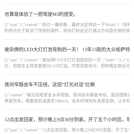
在道路上正常行驶，此时道路上无路灯照明，且对向车道车辆的远
光灯持续影响着车主视线。这时，右侧大卡车在未开启转向指示灯
的情况下试图并入车主所在车道。
也算是体验了一把驾驶M3的感受。
[{"type":1,"content":"经过一番权衡，最终决定体验一下Model 3（简称M3）。","ord
的特点在于取消了传统的拨杆，转向灯和远光灯通过方向盘左侧的按键控制，雨刷则由方向盘
姿","order":4},{"type":1,"content":"由于之前多驾
驾驶是否会引起腰部不适还需进一步体验。","order":5},{"type":1,"conten
能回收带来的拖拽感较为明显，刹车踏板初段偏重，但制动效果令人
被杂牌的LED大灯灯泡背刺的一天！ 13年13款的大众帕萨特
驾驶时容易感到不适。然而，在高速公路上的驾驶体验却十分出色。","order":7},{"type
[{"type":1,"content":"被杂牌LED大灯灯泡困扰的一天","order":1},{"type
高速和城市道路的行程中，高速占比约为2/3，城市道路占1/3，全程
灯，但原车主将其更换为LED灯泡。尽管亮度尚可，但昨晚右侧近光
等大型车相比）。","order":9},{"type":1,"content":"#### 充电
分析，推断可能是由于LED大灯功率不稳定，导致灯光控制模块的芯片损坏，进而使得近光灯线路
到一个小时。建议日常使用时随用随充，以保持电量充足。","order":11},{"type":1,
{"type":1,"content":"于是，我找到了一家专业的汽车电
强能放下一个折叠车，但左右空间几乎全无。百度地图导航功能基本可
灯成功恢复了正常工作。","order":5},
夜间窄路会车不压线，这招“灯光对话”比喇
可能会有些惊吓。","order":13},{"type":1,"content":"#### 简单总结
{"width":"1288","type":2,"content":"https://img1.baa.bitautotech.com/dzu
验。操控性尚可（毕竟我没有开过更好的车），至少Model 3在设计上并未过分
{"width":"1440","type":2,"content":"https://img1.baa.bitautotech.com/dzu
[{"content":"每次回老家走乡间窄路，夜间会车都是考验。直到摸索出一套“灯
{"width":"1080","type":2,"content":"https://img1.baa.bitautotech.com/dz
{"width":"1440","type":2,"content":"https://img1.baa.bitautotech.com/dzu
{"width":"1440","type":2,"content":"https://img1.baa.bitautotech.com/dz
率是货车，需要提前减速至10km/h。会车时保持车身靠右侧，让车轮压着路边白线行驶
{"width":"1440","type":2,"content":"https://img1.baa.bitautotech.com/dz
惊险的一次是深夜遇到无灯三轮车，我刚闪完远光灯，对方就突然向中间靠。
{"width":"1440","type":2,"content":"https://img1.baa.bitautotech.com/dz
{"content":"https://img8.bitautoimg.com/usercenter/forummapifiles/2025
{"content":"https://img8.bitautoimg.com/usercenter/forummapifiles/2025
12点出发回家，预计晚上9点30分到家。开了五个小时后，
{"content":"https://img8.bitautoimg.com/usercenter/forummapifiles/2025
{"content":"https://img8.bitautoimg.com/usercenter/forummapifiles/2025
[{"type":1,"content":"12点出发回家，预计晚上9点3
{"content":"https://img8.bitautoimg.com/usercenter/forummapifiles/2025