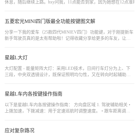
休息，随后继续上路。hxy问我，11点能否到家，因为她想在12点准时入睡
{"content":"#【长期】复杂路况有「技」可循#","order":1,"type":1}]
{"type":1,"content":"","order":2},{"type":1,"
是两车道变三车道的右转，双枢纽车道，却有很多车辆排在最右侧。
低速车辆。作为沈海高速上最为严格的车主兼教练，我一路上至少骂了一万次那些乱开车的人。",
五菱宏光MINI四门版最全功能按键图文解
{"type":1,"content":"最终在11点05分下高速。由于最后阶段开得过于迅
{"width":"878","type":2,"content":"https://img1.baa.bitautotech.com/dzus
分享一下我的爱车（25款四代MINIEV四门）功能键，对于刚提新车
{"width":"1188","type":2,"content":"https://img1.baa.bitautotech.com/dzu
新手驾驶员真的是太有帮助啦！记得收藏分享给更多的车友，让车
{"width":"1080","type":2,"content":"https://img1.baa.bitautotech.com/dz
友不迷茫不迷路！ 简单的介绍下每个图片的位置在哪里？ 🍊图1位
{"width":"820","type":2,"content":"https://img1.baa.bitautotech.com/dzus
置:打开正驾驶门，仪表台左侧下方 🍎图2位置:正驾驶门上👆 🍌图3
星越L大灯
位置:方向盘右侧❤ 🍑图4位置:方向盘左下方🫰 🍇图5位置:方向盘右
下方🐥 🥭图6位置:空调出风口下方🐬 🍒图7位置:车顶前方正中间🍀
大灯配置 - 能量矩阵大灯：采用LED技术，日间行车灯分为上、下
🍅图8位置:正驾驶右侧🪴 🥒图9位置:正驾驶右侧后方🌳 补充图1中图
三段，中央双透镜设计，既保证照明均匀性，又在转向时起辅助作
文解释（远近光灯）的用法:转到远近光灯位置不动是近光灯，向前
用。 - 光源及灯珠：主光源拥有126个LED灯珠，全系标配LED远
推一下是远光灯，来回挑拨就是远近光灯交替 图1中图文解释（一键
近光及自动大灯，中高配还有自动远光和矩阵式功能，每颗灯珠还
下电）的用法: 1.在停车等人不想耗电时可按下这个按钮 2.在停好车
可进行单独控制。 大灯功能 - 自动大灯：将灯光控制旋钮调至auto
星越L车内各按键操作指南
的情况下，不管你是倒车挡还是前进挡，想快速回归停车档，这个
档，系统会根据外界光线强度自动开启或关闭大灯。 - 自适应远近
时候就可以按下一键断电按钮，不用在去旋转按钮回归停车挡啦！ #
以下是星越L车内各按键操作指南： 方向盘区域 1. 驾驶辅助相关 •
光灯：在auto自动灯光基础上，将旋钮再往上旋一下可开启。它能根
按键功能 #五菱四代MINIEV四门 @五菱银标 @五菱汽车APP
上拨加速，下拨减速：用于定速巡航时调整速度。 • 跟车距离调
据外界灯光强度或对向来车灯光强度自动切换远近光灯。 - 后雾
节：调整自适应巡航时与前车的距离。 • 智能驾驶辅助开关：开启
灯：在近光灯开启状态下，按下方向盘左侧灯光拨杆上的按钮，可
或关闭智能驾驶辅助功能。 • 辅助驾驶模式切换：切换不同的辅助
开启后雾灯，仪表会显示黄色标志。 - 大灯高度调节：主驾左侧下
驾驶模式。 • 自定义按键：可根据个人需求设置功能。 • 驾驶辅助关
应对复杂路况
方有旋钮，可调节大灯高度，有0-3四个档位，能根据实际需求手动
闭：关闭当前的驾驶辅助功能。 2. 多媒体控制 • 语音控制：按下可
调整照射距离。 大灯操作 - 灯光开关：旋转灯光控制杆上的旋钮，