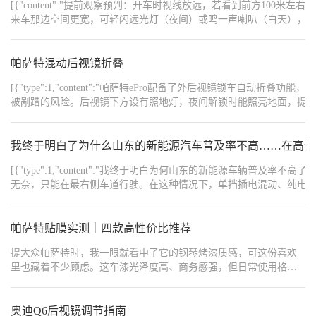
[{"content":"提前观察预判：开车时视线放远，若看到前方1
激活语音助手。 • 静音：使多媒体静音。 • 上一首：切换到上一首音
白点调到最下为关闭所有灯光，往上推一格是开启示廓灯，再往上
来车那边空间更宽，可轻闪远光灯（夜间）或鸣一声喇叭（白天），示意对方
乐。 • 下一首：切换到下一首音乐。 • 上滚音量加，下滚音量减：调
调一档是开启近光灯。 - 转向灯：拨杆向下轻推，左侧转向灯闪三
{"content":"https://img8.bitautoimg.com/usercenter/forummapifiles/2025
整音量大小。 • 单击暂停：暂停当前播放的多媒体。 • 微信：可能用
次，向下重推则左侧转向灯持续闪灯；向上轻推，右侧转向灯闪三
{"content":"https://img8.bitautoimg.com/usercenter/forummapifiles/2025
于快捷操作微信相关功能。 • 多媒体导航切换：在多媒体和导航界
次，向上重推则右侧转向灯持续闪灯。 - 远光灯与近光灯切换：在
{"content":"https://img8.bitautoimg.com/usercenter/forummapifiles/2025
帕萨特混动后视镜折叠
面之间切换。 仪表盘附近 1. 灯光控制 • 上拨右转向，下拨左转向：
{"content":"https://img8.bitautoimg.com/usercenter/forummapifiles/2025
近光灯开启状态下，灯光拨杆向前推可开启远光灯，向内拉则是远
控制转向灯。 • 自动远光灯：开启后，车辆会根据光线自动切换远
{"content":"#【长期】复杂路况有「技」可循#","order":1,"type":1}]
近光交替闪烁。
[{"type":1,"content":"帕萨特ePro配备了外后视镜锁
光灯。 • 近光灯：手动开启近光灯。 • 自适应远光灯：根据前方车辆
被剐蹭的风险。后视镜下方设有照地灯，夜间解锁时能照亮地面，提
和光线情况自动调整远光灯。 • RESET：可能用于重置某些设置。 •
率设计，外侧区域提供更广阔的视野，使变道更加安全。倒车时，右侧后视镜会
后雾灯：开启后雾灯。 • 示廓灯：开启车辆的示廓灯。 • 关闭大灯：
{"width":"1080","type":2,"content":"https://img1.baa.bitautotech.com/dz
关闭车辆的大灯。 • 查看车辆状态，查看轮胎状态，查看小计里
{"width":"1080","type":2,"content":"https://img1.baa.bitautotech.com/dz
我终于明白了为什么山东的新能源汽车普及率不高……在高速公
程，长按小计里程清零：通过旋转此旋钮查看车辆相关状态和里程
{"width":"1080","type":2,"content":"https://img1.baa.bitautotech.com/dz
信息。 2. 车内其他控制 • 紧急呼叫：在紧急情况下呼叫救援。 • 车
[{"type":1,"content":"我终于明白为何山东的新能源车辆
内照明开关：控制车内照明灯。 • 右侧阅读灯：开启或关闭右侧阅
无奈，只能在最右侧车道行驶。在这种情况下，单挡插电混动、纯电
读灯。 • 左侧阅读灯：开启或关闭左侧阅读灯。 • 天窗控制 • 后拉一
车搭配涡轮增压和双离合变速箱，非常适合高速行驶。连我这辆9AT
档打开遮阳帘：拉开遮阳帘。 • 后拉二档打开天窗：打开天窗。 • 上
肯定不会同意的。","order":1},
推关闭天窗：关闭天窗。 • 下拉关闭遮阳帘：关闭遮阳帘。 车门区
{"width":"2000","type":2,"content":"https://img1.baa.bitautotech.com/dz
帕萨特贴膜实测｜四款高性价比推荐
域 1. 后视镜控制 • 旋转左右折叠后视镜：折叠或展开后视镜。 • 调
{"width":"2000","type":2,"content":"https://img1.baa.bitautotech.com/dzu
{"width":"2000","type":2,"content":"https://img1.baa.bitautotech.com/dz
节左右后视镜：调整后视镜角度。 2. 车门锁控制 • 解锁：解锁车
提大众帕萨特时，我一眼就看中了它的钢琴烤漆质感，可这份喜欢
门。 • 锁车：锁上车门。 • 后倒车窗锁：锁定后排车窗。 中控台区
里也藏着不少顾虑。这车漆光泽度高、商务感强，但日常使用格外
域 1. 空调控制 • 双闪：开启车辆双闪灯。 • 空调温度：调节空调温
娇贵 —— 小区露天停放，鸟粪、酸雨容易腐蚀留痕；跑高速小石子
度。 • 空调风量：调节空调风量。 • 空调出风模式：选择空调出风方
一打，就可能留下细小痕迹；洗车、剐蹭稍不注意就影响颜值。更
向。 • 自动空调：开启自动空调功能。 • 制冷压缩机：开启或关闭制
让我纠结的是车窗膜选择，夏天户外暴晒后，车内升温快、久坐闷
奥迪Q6后视镜调节指南