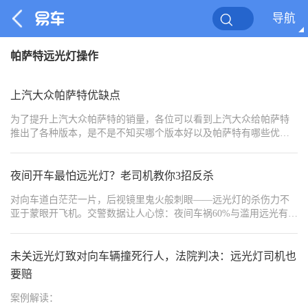
导航
帕萨特远光灯操作
上汽大众帕萨特优缺点
为了提升上汽大众帕萨特的销量，各位可以看到上汽大众给帕萨特
推出了各种版本，是不是不知买哪个版本好以及帕萨特有哪些优缺
点，今天车卖家就给各位车卖家的粉丝一文讲清楚！
夜间开车最怕远光灯？老司机教你3招反杀
对向车道白茫茫一片，后视镜里鬼火般刺眼——远光灯的杀伤力不
亚于蒙眼开飞机。交警数据让人心惊：夜间车祸60%与滥用远光有
关，其中30%受害者因瞬间致盲撞上隔离带。但认怂忍让只会让“远
光狗”更嚣张！今天传授20年货运司机私藏的**“闪、躲、反”三重暴
击术**，从眼神训练、战术走位到科技改装，让你在灯光战场上反
未关远光灯致对向车辆撞死行人，法院判决：远光灯司机也
客为主，专治各种不服！
要赔
案例解读：