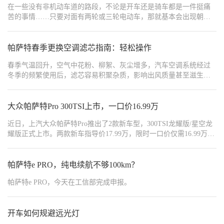
在一些没有非机动车道的路段，不论是开车还是骑车都是一件挺痛
苦的事情……只要对面有两轮或三轮电动车，那就基本会出现朝天
照的远光灯；而且基本都是非常刺眼的白色散射光团，就像是一个
白色的“查克拉能量团”一样。
帕萨特春季更换空调滤芯指南：轻松操作
春季气温回升，空气中花粉、柳絮、灰尘增多，汽车空调系统经过
冬季的频繁使用后，滤芯容易积聚杂质，影响出风质量甚至滋生细
菌。及时更换空调滤芯，不仅能提升车内空气质量，还能保护空调
系统，延长使用寿命，今天我就来详细介绍如何自行给帕萨特更换
空调滤芯，省时又省钱。 -冬季雾霾、沙尘较多，滤芯易堵塞，导致
大众帕萨特Pro 300TSI上市，一口价16.99万
空调风量变小、异味产生。春季花粉、柳絮飘散，干净的滤芯可减
近日，上汽大众帕萨特Pro推出了2款新车型，300TSI龙耀版/星空龙
少过敏风险。夏季即将到来，清洁的滤芯有助于空调快速降温，降
耀版正式上市。两款新车指导价17.99万，限时一口价仅需16.99万。
低能耗。每1万公里或1年更换一次，若环境恶劣可缩短更换里程。
作为大众帕萨特Pro的新增车型，新车在外观、内饰方面基本没有变
帕萨特的空调滤芯位于副驾驶手套箱（储物盒）后方，无需拆卸中
化，其最大的亮点在于动力的更新，搭载了大众1.5T发动机。
控台。打开副驾驶手套箱，取出内部物品，避免干扰操作。手套箱
帕萨特e PRO，纯电续航不够100km？
两侧有塑料卡扣（或阻尼杆），向内按压使其脱离，缓慢放下手套
箱至最大角度。部分车型需用螺丝刀拧下底部螺丝。 手套箱后方可
帕萨特e PRO，今天在工信部完成申报。
见一个长方形塑料盖板（约15cm×10cm），侧面有卡扣，轻按即可
打开。 滤芯为折叠式结构，注意箭头方向（箭头代表气流方向，通
常朝下）。 旧滤芯可能布满灰尘，建议戴口罩操作，避免吸入粉
开车如何规避远光灯
尘。将新滤芯按原箭头方向插入槽内，确保完全卡入，避免缝隙漏