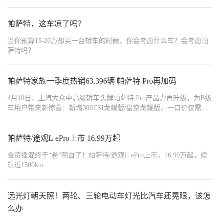
动态照明表现。视频中，灯光随着车辆的行驶轨迹灵活调整，确保
辆将自动跟随起步。","order":13},{"type":1,"content":"若停车
驾驶者在不断变化的路况下保持更佳视野。
{"type":1,"content":"","order":15},{"type":1,"content"
帕萨特，这车凉了吗？
生效。","order":17},{"type":1,"content":"系统
时自动降速。","order":18},{"type":1,"content":"","order":19},{"t
当你预算15-20万想买一台轿车的时候，你会考虑什么车？会考虑帕
下 CNCL 键，巡航暂停，系统会记忆当前设定的车速和车距。","order":21},
萨特吗？
前的设定。","order":22},{"type":1,"content":"【完全退出】
{"type":1,"content":"","order":24},{"type":1,"content":
{"width":"720","type":2,"content":"https://img1.baa.bitautotech.com/dzus
{"width":"720","type":2,"content":"https://img1.baa.bitautotech.com/dzu
帕萨特家族一季度热销63,396辆 帕萨特 Pro再加码
4月10日，上汽大众中高级轿车头牌帕萨特 Pro产品力再升级，为B级
车用户带来新惊喜：新增300TSI龙耀版/星空龙耀版，一口价仅需
16.99万元；同时推出380TSI龙运版/星空龙运版「奢享满配包」与
380TSI龙耀版/星空龙耀版「舒享升舱包」两大升级组合，新奢升
舱，“加量不加价“，为消费者带来超值购车体验。
帕萨特/途观L ePro上市 16.99万起
合资插混终于“卷”明白了！帕萨特/途观L ePro上市，16.99万起，续
航近1500km
远光灯朝天照！两轮、三轮电动车灯光比汽车还晃眼，该怎
么办