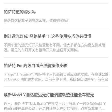
帕萨特值的购买吗
帕萨特这辆车子到底怎么样，值得购买吗？
别让远光灯成“马路杀手”！这些使用技巧你必须懂
不同车型的远光灯开关位置稍有不同，但大多都在方向盘左侧或附
近。常见的车灯开关有拨动开关和旋钮开关两种。
帕萨特 Pro 高级自适应巡航操作步骤
[{"type":1,"content":"帕萨特 Pro 的高级自适应巡航
STOP&Go 功能更为实用，当前车停下时，系统会自动停车；前车启动后，
{"type":1,"content":"","order":2},{"type":1,"content":
+ 三条横线），仪表盘将显示巡航图标，系统进入待机状态。","order":4},{"type":
（≥30 km/h），按下 SET 键，系统将锁定当前车速，进入巡航状态。","orde
焕新Model Y自适应远光灯能调整轨迹还能会车避光
SET 键。","order":7},{"type":1,"content":"
近日，海外博主“Jack Brandt”在社交平台上分享了一段焕新Model Y
位。","order":8},{"type":1,"content":"","order":9},{"type":1,
夜间行驶在高速公路上开启自适应远光灯的视频，点赞新车出色的
至停止时，系统将自动跟随减速并刹停，无需人工干预。","order":11},{"type":1,"