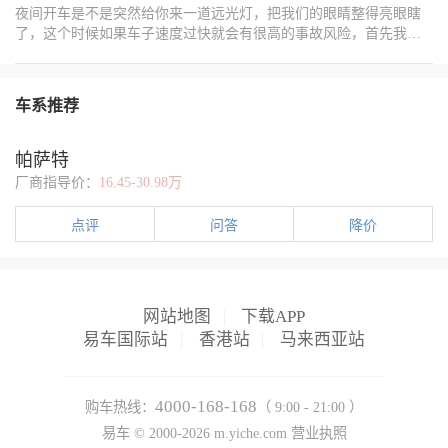
风。 盖回盖板，扣紧卡扣。将手套箱推回原位，卡扣复位，测试开
夜间开车是不是突然给你来一道远光灯，把我们的眼睛整得亮眼瞎
合是否顺畅。 注意事项 1. 滤芯方向勿装反：反向安装会导致过滤效
了，这个时候如果车子速度过快就会有很高的事故风险，首先我们
果下降，增加风机负荷。 2. 选择优质滤芯：推荐活性炭滤芯，可吸
自己要先养成用好远光灯，随时切换好，特别是在乡村道路上行驶
附异味和有害气体。 3. 检查空调系统：更换后若仍有异味，可能是
的时候遇到对向来车一定要及时的关闭远光灯。 既然无法左右别人
蒸发箱或风道需清洁。 定期更换空调滤芯是车辆保养中最易忽略却
开远光灯，那么就得学会怎么应对突然来的远光灯，遇到了先眼神
至关重要的环节。帕萨特的设计让车主能轻松动手，既能保障健
车系推荐
躲避，目光稍微向右下偏移避免强光直射眼睛，还有很多车内后视
康，又能提升驾驶舒适度。趁着春暖花开，快为爱车做个“呼吸系统
镜都是带防眩晕的碰一下手动拨一下就可以减少反光。同时一定要
SPA”吧！
减速避免前方有障碍物或者行人，然后可以打双闪提醒对向车关闭
帕萨特
远光灯，有时候可能别人是忘了！
厂商指导价：
16.45-30.98万
点评
问答
降价
网站地图
|
下载APP
易车国际站
|
香港站
|
马来西亚站
4000-168-168
购车热线：
（ 9:00 - 21:00 ）
易车 ©
2000-2026
m.yiche.com
营业执照