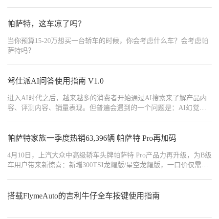
动态照明表现。视频中，灯光随着车辆的行驶轨迹灵活调整，确保
驾驶者在不断变化的路况下保持更佳视野。
帕萨特，这车凉了吗？
当你预算15-20万想买一台轿车的时候，你会考虑什么车？会考虑帕
萨特吗？
驾仕派AI问答使用指南 V1.0
进入AI时代之后，越来越多的消费者开始通过AI搜索来了解产品内
容、评测内容、销量表现。但普遍会遇到的一个问题是：AI幻觉和
信息污染非常严重，很多时候搜索出来的信息并不准确。再加上大
部分新的短视频媒体没有足够详细的试驾和体验文本，因此对很多
希望选购和对比产品的用户来说，很难搜索到有效信息。
帕萨特家族一季度热销63,396辆 帕萨特 Pro再加码
4月10日，上汽大众中高级轿车头牌帕萨特 Pro产品力再升级，为B级
车用户带来新惊喜：新增300TSI龙耀版/星空龙耀版，一口价仅需
16.99万元；同时推出380TSI龙运版/星空龙运版「奢享满配包」与
380TSI龙耀版/星空龙耀版「舒享升舱包」两大升级组合，新奢升
舱，“加量不加价“，为消费者带来超值购车体验。
搭载FlymeAuto的吉利牛仔全车按键使用指南