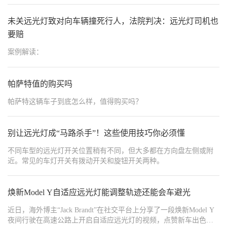
光狗”更嚣张！今天传授20年货运司机私藏的**“闪、躲、反”三重暴
击术**，从眼神训练、战术走位到科技改装，让你在灯光战场上反
未关远光灯致对向车辆撞死行人，法院判决：远光灯司机也
客为主，专治各种不服！
要赔
案例解读：
帕萨特值的购买吗
帕萨特这辆车子到底怎么样，值得购买吗？
别让远光灯成“马路杀手”！这些使用技巧你必须懂
不同车型的远光灯开关位置稍有不同，但大多都在方向盘左侧或附
近。常见的车灯开关有拨动开关和旋钮开关两种。
焕新Model Y自适应远光灯能调整轨迹还能会车避光
近日，海外博主“Jack Brandt”在社交平台上分享了一段焕新Model Y
夜间行驶在高速公路上开启自适应远光灯的视频，点赞新车出色的