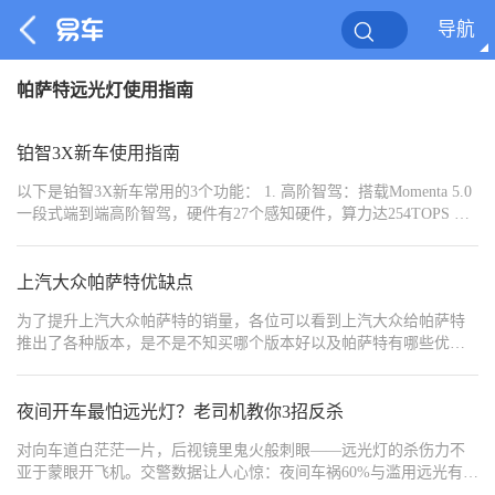
导航
帕萨特远光灯使用指南
铂智3X新车使用指南
以下是铂智3X新车常用的3个功能： 1. 高阶智驾：搭载Momenta 5.0
一段式端到端高阶智驾，硬件有27个感知硬件，算力达254TOPS 。
可实现高速领航，自动根据导航变道、超车、进出匝道；城市领航
能识别红绿灯、应对加塞，还能自动泊车，覆盖200+场景，新手停
车轻松 。 2. 智能座舱：全系标配8.8英寸液晶仪表与14.6英寸中控
上汽大众帕萨特优缺点
屏，芯片采用高通骁龙8155P 1 。车机系统支持前后排四音区语音交
为了提升上汽大众帕萨特的销量，各位可以看到上汽大众给帕萨特
互独立控制，响应灵敏，还具备语音免唤醒、可见即可说等功能。
推出了各种版本，是不是不知买哪个版本好以及帕萨特有哪些优缺
此外，有应用商店、车载KTV、32色内饰氛围灯等，娱乐性强 。 3.
点，今天车卖家就给各位车卖家的粉丝一文讲清楚！
灵活空间：基于纯电平台打造，轴距2765mm，后排腿部空间充裕，
前后排座椅支持180°一键放平，形成长达3米的“移动大床” 。后备箱
夜间开车最怕远光灯？老司机教你3招反杀
容积427L，后排座椅放倒后纵深1.7米，还有11处贴心收纳，满足家
庭出行与露营需求 。
对向车道白茫茫一片，后视镜里鬼火般刺眼——远光灯的杀伤力不
亚于蒙眼开飞机。交警数据让人心惊：夜间车祸60%与滥用远光有
关，其中30%受害者因瞬间致盲撞上隔离带。但认怂忍让只会让“远