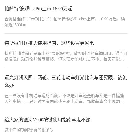
帕萨特/途观L ePro上市 16.99万起
合资插混终于“卷”明白了！帕萨特/途观L ePro上市，16.99万起，续
航近1500km
特斯拉哨兵模式使用指南：这些设置更省电
特斯拉哨兵模式是车主的“隐形保镖”，能实时监控车辆周围，遇到可
疑情况自动录像并触发警报。但这项功能耗电量不小，每天可能消
耗30-50公里续航。如何既用好哨兵模式，又省下电量？以下这些实
用技巧值得收藏。
远光灯朝天照！两轮、三轮电动车灯光比汽车还晃眼，该怎
么办
在一些没有非机动车道的路段，不论是开车还是骑车都是一件挺痛
苦的事情……只要对面有两轮或三轮电动车，那就基本会出现朝天
照的远光灯；而且基本都是非常刺眼的白色散射光团，就像是一个
白色的“查克拉能量团”一样。
给大家的银河V900按键使用指南拿走不谢
这个车的功能键真的很多呀