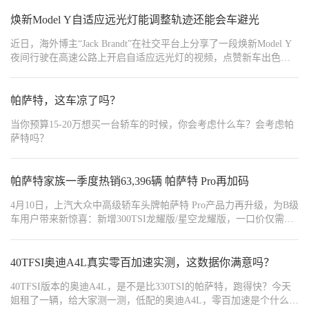
焕新Model Y自适应远光灯能调整轨迹还能会车避光
近日，海外博主“Jack Brandt”在社交平台上分享了一段焕新Model Y
夜间行驶在高速公路上开启自适应远光灯的视频，点赞新车出色的
动态照明表现。视频中，灯光随着车辆的行驶轨迹灵活调整，确保
驾驶者在不断变化的路况下保持更佳视野。
帕萨特，这车凉了吗？
当你预算15-20万想买一台轿车的时候，你会考虑什么车？会考虑帕
萨特吗？
帕萨特家族一季度热销63,396辆 帕萨特 Pro再加码
4月10日，上汽大众中高级轿车头牌帕萨特 Pro产品力再升级，为B级
车用户带来新惊喜：新增300TSI龙耀版/星空龙耀版，一口价仅需
16.99万元；同时推出380TSI龙运版/星空龙运版「奢享满配包」与
380TSI龙耀版/星空龙耀版「舒享升舱包」两大升级组合，新奢升
舱，“加量不加价“，为消费者带来超值购车体验。
40TFSI奥迪A4L真实零百加速实测，这数据你满意吗？
40TFSI版本的奥迪A4L，是不是比330TSI的帕萨特，跑得快？今天
姐租了一辆，给大家测一测，低配的奥迪A4L，零百加速是个什么水