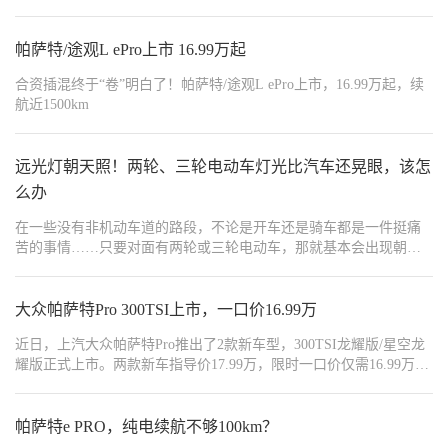
平？之前测330版本的帕萨特，最快跑了个8.68秒。那么今天我们就
看一看，同样是2.0T低功版的奥迪A4L，有没有豪车光环？会不会比
帕萨特快？
帕萨特/途观L ePro上市 16.99万起
合资插混终于“卷”明白了！帕萨特/途观L ePro上市，16.99万起，续
航近1500km
远光灯朝天照！两轮、三轮电动车灯光比汽车还晃眼，该怎
么办
在一些没有非机动车道的路段，不论是开车还是骑车都是一件挺痛
苦的事情……只要对面有两轮或三轮电动车，那就基本会出现朝天
照的远光灯；而且基本都是非常刺眼的白色散射光团，就像是一个
白色的“查克拉能量团”一样。
大众帕萨特Pro 300TSI上市，一口价16.99万
近日，上汽大众帕萨特Pro推出了2款新车型，300TSI龙耀版/星空龙
耀版正式上市。两款新车指导价17.99万，限时一口价仅需16.99万。
作为大众帕萨特Pro的新增车型，新车在外观、内饰方面基本没有变
化，其最大的亮点在于动力的更新，搭载了大众1.5T发动机。
帕萨特e PRO，纯电续航不够100km？