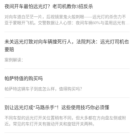
夜间开车最怕远光灯？老司机教你3招反杀
对向车道白茫茫一片，后视镜里鬼火般刺眼——远光灯的杀伤力不
亚于蒙眼开飞机。交警数据让人心惊：夜间车祸60%与滥用远光有
关，其中30%受害者因瞬间致盲撞上隔离带。但认怂忍让只会让“远
光狗”更嚣张！今天传授20年货运司机私藏的**“闪、躲、反”三重暴
击术**，从眼神训练、战术走位到科技改装，让你在灯光战场上反
未关远光灯致对向车辆撞死行人，法院判决：远光灯司机也
客为主，专治各种不服！
要赔
案例解读：
帕萨特值的购买吗
帕萨特这辆车子到底怎么样，值得购买吗？
别让远光灯成“马路杀手”！这些使用技巧你必须懂
不同车型的远光灯开关位置稍有不同，但大多都在方向盘左侧或附
近。常见的车灯开关有拨动开关和旋钮开关两种。