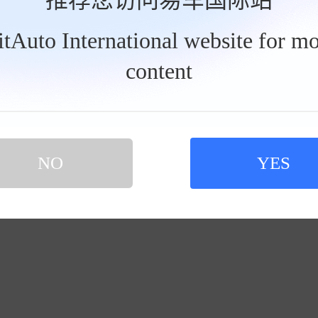
暂无数据
BitAuto International website for mo
content
NO
YES