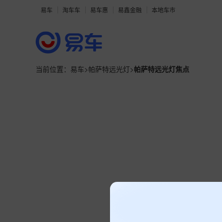
易车
淘车车
易车惠
易鑫金融
本地车市
当前位置：
易车
>
帕萨特远光灯
>
帕萨特远光灯焦点