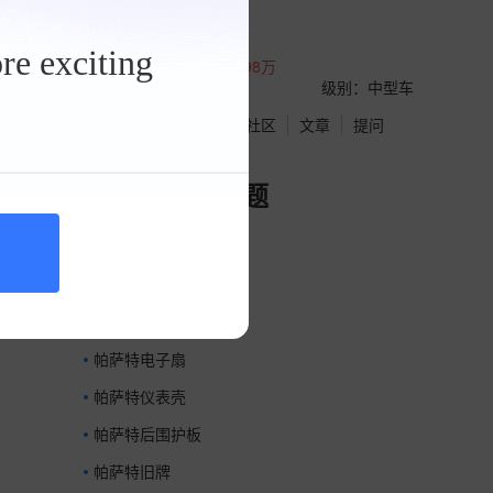
帕萨特
品牌：
大众
re exciting
厂商指导价：
16.45-30.98万
北京参考价：
18.29万
级别：中型车
点评
视频
报价
社区
文章
提问
帕萨特精选专题
帕萨特打气泵
帕萨特档位
帕萨特油箱外盖
帕萨特电子扇
帕萨特仪表壳
帕萨特后围护板
帕萨特旧牌