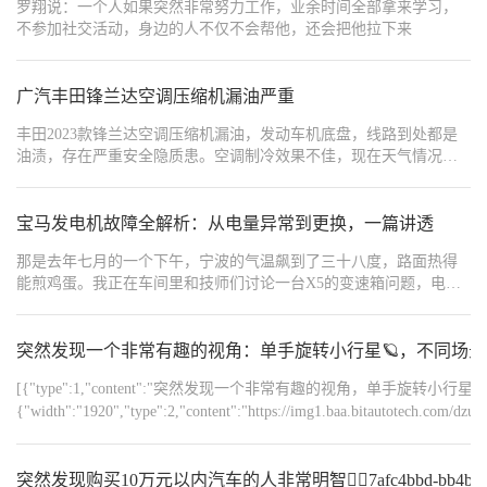
罗翔说：一个人如果突然非常努力工作，业余时间全部拿来学习，
常家里空调开26度的感觉。几分钟时间能把温度拉这么低还是挺厉
不参加社交活动，身边的人不仅不会帮他，还会把他拉下来
害的。我家的油车大早上温度还没那么高的时候，还得差不多十来
分钟才能把温度降下来，而且还不能提前打开空调，开上车空调温
度拉下来都差不多快跑到公司了。 提前打开空调在这大夏天真是太
广汽丰田锋兰达空调压缩机漏油严重
实用了，尤其是家里有老人孩子时候，提前把空调打开，就不会那
么受罪了。
丰田2023款锋兰达空调压缩机漏油，发动车机底盘，线路到处都是
油渍，存在严重安全隐质患。空调制冷效果不佳，现在天气情况
下，汽网车刚启动时吹风口出冷气，车辆正常行驶一段时间后出风
口的冷气效果明显不如刚开始的冷气凉爽。这个我看车质网也有投
诉，估计是通病。
宝马发电机故障全解析：从电量异常到更换，一篇讲透
那是去年七月的一个下午，宁波的气温飙到了三十八度，路面热得
能煎鸡蛋。我正在车间里和技师们讨论一台X5的变速箱问题，电话
突然响了。是一位开宝马5系G38的老客户，声音明显带着慌张：李
哥，仪表盘突然弹出'请立即充电'的红色警告，方向盘变重了，空调
也不制冷了，我现在在高架上，怎么办？我赶紧让他把所有用电器
突然发现一个非常有趣的视角：单手旋转小行星🪐，不同场
关掉——空调、音响、座椅通风统统关掉，双闪打开，在最近的出
[{"type":1,"content":"突然发现一个非常有趣的视角，单手旋转
口下高架，靠边停车，千万别再开了，马上叫拖车拖到邦群来。
{"width":"1920","type":2,"content":"https://img1.baa.bitautotech.com/dz
突然发现购买10万元以内汽车的人非常明智👍🏻7afc4bbd-bb4b-4