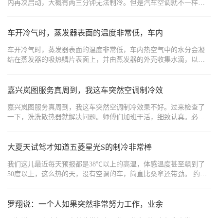
内再次启动，大概有两三分钟无法制冷。但是汽车空调就不一样
了，打开后几秒钟时间冷气就出来了。
车开冷气时，蒸发器表面的温度非常低，车内
车开冷气时，蒸发器表面的温度非常低，车内热空气中的水分会凝
结在蒸发器的吸热鳞片表面上，并由蒸发器的外壳收集水滴，以管
路排除车外，如果水是很透明的就不用担心是什么故障或漏水了，
因为汽车的防冻液是有颜色的。 刹车盘生锈 夏季频繁下雨，这也导
致很多车主发现自己的爱车刹车盘上有明显的锈迹。不明白的新
嘉兴岚图服务真周到，我这车突然空调制冷效
嘉兴岚图服务真周到，我这车突然空调制冷效果不好。过来检查了
一下，洗洗散热器就解决问题。师傅们加班干活，细致认真。必须
夸一夸，给个好评！👍🥳👍🥳
大夏天试驾才知道五菱星光S的制冷非常棒
我们这儿最近每天预报都是38℃以上的高温，体感温度甚至飙到了
50度以上，这么热的天，没有空调的车，简直比桑拿还带劲。 约了
销售到店了解一些政策，不见到我人，销售说报不了最终的价格，
非让去一趟，那就去呗。销售建议我再试驾感受一下。登记信息时
候，销售就在手机上提前把要试驾的星光S的空调打开了，前后也就
罗翔说：一个人如果突然非常努力工作，业余
几分钟吧，打开车门之后，就不是扑面而来的热浪了，感觉就是平