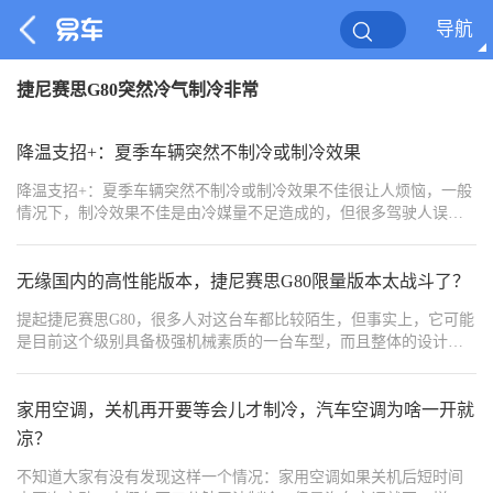
导航
捷尼赛思G80突然冷气制冷非常
降温支招+：夏季车辆突然不制冷或制冷效果
降温支招+：夏季车辆突然不制冷或制冷效果不佳很让人烦恼，一般
情况下，制冷效果不佳是由冷媒量不足造成的，但很多驾驶人误认
为冷媒加的越多，制冷效果就会越好，实际上冷媒量要适中，过多
或过少都会影响制冷效果。特别是如果冷媒加得过多，冷媒的膨胀
空间就会有限，使得热转换能力降低，影响制冷效果。车辆突然不
无缘国内的高性能版本，捷尼赛思G80限量版本太战斗了？
制冷有可能是冷凝器散热不良，造成高压控制开关自动关闭压缩机
提起捷尼赛思G80，很多人对这台车都比较陌生，但事实上，它可能
的工作，从而空调停止制冷，驾驶人把车速降下来空调就可以恢复
是目前这个级别具备极强机械素质的一台车型，而且整体的设计也
工作了。还有一个原因，就是水箱、冷凝器被柳絮、飞虫等物体堵
非常符合豪华的定位。而这其中，还会有一些特别的版本，最近，
塞，造成系统压力高，膨胀阀堵塞，管路系统工作断路，影响空调
捷尼赛思官方就公布了一台限量版车型——捷尼赛思G80 Magma
工作。
Special，不过，这台车仅仅只在中东地区发售，并且仅仅限量20
家用空调，关机再开要等会儿才制冷，汽车空调为啥一开就
台。
凉？
不知道大家有没有发现这样一个情况：家用空调如果关机后短时间