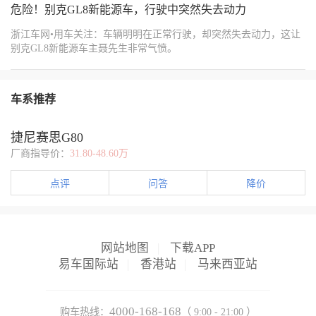
{"width":"690","type":2,"content":"https://img1.baa.bitautotech.com/dzus
危险！别克GL8新能源车，行驶中突然失去动力
{"width":"690","type":2,"content":"https://img1.baa.bitautotech.com/dzus
浙江车网•用车关注：车辆明明在正常行驶，却突然失去动力，这让
别克GL8新能源车主聂先生非常气愤。
车系推荐
捷尼赛思G80
厂商指导价：
31.80-48.60万
点评
问答
降价
网站地图
|
下载APP
易车国际站
|
香港站
|
马来西亚站
4000-168-168
购车热线：
（ 9:00 - 21:00 ）