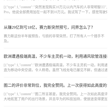
[{"type":1,"content":"突然发现购买10万元以内汽车的人非常明智👍🏻","order":
Pro，他说全部费用加在一起不到10万元。我试驾了一下，感觉驾驶体验非常
{"type":1,"content":"","order":4},{"type":1,"conte
{"width":"1080","type":2,"content":"https://img1.baa.bitautotech.com/dz
从赚29亿到亏18亿，赛力斯突然预亏，问界怎么了？
赛力斯这份半年报预告，亏损的非常突然，打了所有人一个措手不
及。
欧洲遭遇极端高温，不少车主灵机一动，利用通风软管连接新
[{"type":1,"content":"欧洲遭遇极端高温，不少车主灵
造为移动中央空调，令人称奇。虽然飞线充电已屡见不鲜，但通过通风软管实现
{"width":"976","type":2,"content":"https://img1.baa.bitautotech.com/dzus
{"width":"960","type":2,"content":"https://img1.baa.bitautotech.com/dzus
图二的评价非常到位，我完全赞同。上一次获得如此高度的评
[{"type":1,"content":"图二所言甚是，我完全赞同。上一
大地拓宽了用户的出行场景，并且华为的科技加持，使旅途变得更加舒适
文","order":1},
{"width":"690","type":2,"content":"https://img1.baa.bitautotech.com/dzus