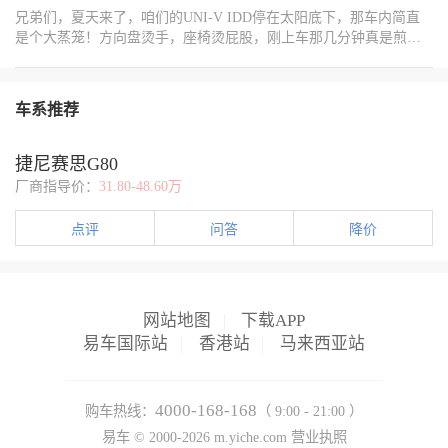
P档后，系统便开始计时。若超过10分钟车主仍未锁车，系统将自动
沉。快到家的时候，提前几分钟把AC关掉，保持风机吹风，把管道
力，开外循环时能明显感觉到进来的空气特别清新。尤其是清晨或
兄弟们，夏天来了，咱们的UNI-V IDD停在太阳底下，那车内简直
触发以下动作： 1. 落锁：车辆自动锁闭，确保车内物品的安全。 2.
里的冷凝水吹干，下次开空调没异味。 风神L8有个远程启动空调的
者雨后，开着天窗再配合外循环，整个车厢里都是大自然的味道。
是个大蒸笼！方向盘烫手，座椅烫屁股，刚上车那几分钟真是煎
全车车窗关闭：防止外界异物或不良天气影响车内环境。 3. 自动打
功能。下午准备下班前，用手机提前把空调打开，等走到车跟前，
不过遇到雾霾天，我就会乖乖切回内循环，毕竟再好的滤芯也比不
熬。别硬扛，也别对着空调猛吹热风，今天分享一个实测超有效的
开内循环：切换至内循环模式，避免外部空气通过空调系统进入车
拉开车门一股凉气扑过来，座椅不烫了，方向盘也能握住了。就冲
上直接把脏空气挡在外面。 现在我基本上养成了这样的习惯：平时
快速降温法，简单几步，让你上车瞬间舒服不少！ 1. 上车第一步：
内，保持车内空气清新。 带来的好处 1. 提升安全性：自动落锁功能
这功能，夏天开车少受不少罪。 夏天露天停车开空调，核心就两
城市里开自动模式，让车子自己决定；遇到特殊天气或者路况再手
疯狂开窗！ 别急着点火开空调！先按解锁键，或者直接拉开车门
有效防止了因车主忘记锁车而导致的物品丢失风险，为车主的财产
点：先排热气再制冷，内外循环搭配着用，我一直是这么用的。
车系推荐
动切换。其实开久了就会发现，Q5 e-tron的空调系统设计得很人性
（感应解锁也行）。 最最最关键的一步来了：把四个车窗全部降到
安全提供了有力保障。 2. 增强便利性：车主无需再担心是否忘记锁
化，内循环和外循环的按钮就在最顺手的位置，切换起来特别方
底！别心疼，就开最大！天窗如果能开也一并打开（向上翘起或向
车或关闭车窗，系统会自动完成这些操作，大大提升了用车的便利
便。而且中控屏上会清楚地显示当前是哪种循环模式，完全不用担
后滑动都行）。目的就一个：让闷在车里滚烫的空气以最快速度跑
性。 3. 改善车内环境：自动打开内循环功能避免了外部空气（如灰
捷尼赛思G80
心搞混。 说到底，内循环和外循环没有绝对的好坏，关键是要根据
出去！ 坚持1-2分钟：这个过程很重要，让车内外空气充分交换。你
尘、异味等）进入车内，保持了车内空气的清新与舒适。 4. 节能减
厂商指导价：
31.80-48.60万
实际情况灵活使用。就像穿衣服一样，天冷了要加外套，热了要脱
会明显感觉到一股热浪从车窗涌出。想象一下，热空气比冷空气
排：在停车状态下，关闭车窗和切换至内循环模式有助于减少空调
掉，开车也要学会"看天气用循环"。开电动车本来就是为了更舒适更
轻，它自然就往上跑出去了。 2. 第二步：点火，开启外循环大风
系统的能耗，符合现代社会的节能减排理念。 岚图知音天元架构开
点评
问答
降价
智能的出行体验，把这些小功能都用对了，开车才会更享受。
量！ 坐进车里，踩刹车按启动键点火（IDD启动很安静）。 马上打
发者计划的这一微场景模式，不仅体现了智能化技术在汽车领域的
开空调！找到中控屏上的空调界面，或者直接用方向盘/中控的实体
应用，更彰显了岚图汽车以用户为中心的设计理念。通过这一模
按键（如果有的话）打开A/C制冷开关。 重点来了：模式调到“外循
式，车主能够享受到更加安全、便利、舒适的用车体验。
环”！这个标志通常是个箭头从车外指向车内的图标。同时，把风量
开到最大档（MAX A/C模式也行，它通常会自动开启最大风量、最
网站地图
|
下载APP
低温度、内循环，但我们先不用它）。 这时空调全力制冷，但因为
易车国际站
|
香港站
|
马来西亚站
是外循环，车外相对没那么热的空气被快速吸入，经过冰冷的空调
蒸发箱，变成强劲的冷风，继续把车内残留的热气“吹”出去、挤出
去。继续吹个1分钟左右。 3. 第三步：关窗，切换内循环，享受清
4000-168-168
购车热线：
（ 9:00 - 21:00 ）
凉！ 感觉车内温度明显下来了（大概总共2-3分钟吧），热气没那么
易车 ©
2000-2026
m.yiche.com
营业执照
熏人了。 关上车窗和天窗！ 把冷气都锁在车里。 关键切换：把空调