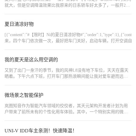
就大，但是空调降温效果比我原来的日系轿车好太多了，一般开25-
环，让干燥的外界空气进来，这样不容易起雾。从那以后，我冬天
26度自动模式，下车手臂冻的冰凉。二宝，座椅通风。打开前排座
基本都开着外循环，除非遇到特别大的灰尘或者尾气特别重的情
椅通风降温会快一点，坐久了屁股也没那么难受。三宝，中间扶手
况。 夏天的情况就完全反过来了。记得有次中午出门，外面温度快
冷藏箱。打开冷气出风口，空间可以放四瓶饮料，半小时后就可以
夏日清凉好物
40度，我上车就开了内循环，冷气效果确实好很多。但开了半小时
享受冷饮啦。
后，总觉得车里空气越来越闷，脑袋都有点发胀。后来我学聪明
[{"content":"#【限时】Ni的夏日清凉好物#","order"
了，现在夏天都是先开内循环快速降温，等温度合适了就切换成外
来，四个车门依次做一次，最好把车门关好，启动车辆，打开空调自动风量，
循环，或者直接开自动模式，让车子自己决定什么时候换气。 最让
{"content":"https://img8.bitautoimg.com/usercenter/forummapifiles/2025
我头疼的是下雨天。刚开始我总是一下雨就开内循环，觉得这样能
{"content":"https://img8.bitautoimg.com/usercenter/forummapifiles/2025
防止潮湿空气进来。结果发现车窗反而更容易起雾，后来才知道雨
{"content":"https://img8.bitautoimg.com/usercenter/forummapifiles/2025
我的夏天是这么用空调的
天应该开外循环，同时把空调调到除湿模式。现在遇到下雨，我的
标准操作是：先开外循环，打开AC，温度调到22度左右，这样既能
又到了出门一身汗的季节，我的风神L8没有地下车位，天天在露天
除雾又能保持空气新鲜。 跑高速的时候我也总结出经验了。以前总
晒着。下午六点下班，打开车门那热浪瞬间能让我对爱车避而远
觉得开外循环风噪大，一直用内循环。有次连续开了两小时，车里
之，方向盘烫手，座椅坐上去跟铁板烧似的。之前我上车就开空
二氧化碳浓度高，整个人昏昏沉沉的。现在跑长途，我都是内循环
调，结果半天凉不下来，还费油。 后来自己摸索加上跟老司机请
和外循环交替着用，一般开半小时内循环就切到外循环换换气。Q5
教，总算找着正确用法了。现在上车前，我先降下副驾车窗，反复
微场景之智能保护
e-tron的自动空调其实挺智能的，设定好温度后，它会自动调节内外
开关主驾车门五六次，把车里滚烫的热气抽出去。这招比单纯开窗
循环，根本不用我操心。 遇到堵车的时候，内循环就派上大用场
岚图知音作为智能汽车领域的佼佼者，其天元架构开发者计划为用
通风快多了。等热气散得差不多，再启动车辆开空调。先开外循
了。特别是跟在柴油车后面，那个尾气味简直了。现在我只要看到
户带来了前所未有的个性化用车体验。其中，一个特别实用的微场
环、风量调到最大，吹个一分钟，把剩余热气和内饰味道排一排，
前面有冒黑烟的车，马上就会按下内循环按钮，等拉开距离后再切
景模式便是“智能停车保护”。这一模式通过精细的设置，能够在车辆
然后关车窗切内循环，制冷效率很快就上来了。 内循环别一直开
换回来。不过要注意的是，长时间开内循环会导致车内二氧化碳浓
停稳并挂入P档超过10分钟且未锁车时，自动执行落锁、全车车窗关
着，我一般开个二十来分钟，切个两三分钟外循环换换气，车里空
度升高，容易犯困，所以最好不要连续使用超过一个小时。 空气质
闭以及自动打开内循环等指令。 具体设置与操作 当车辆停稳并挂入
UNI-V IDD车主亲测！快速降温！
气新鲜，人也不容易犯困。出风口调成朝上吹，冷气自己会往下
量好的时候，我特别喜欢开着外循环。Q5 e-tron的空调滤芯很给