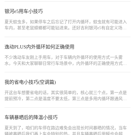
智能内外双循环功能，比如夏天高速长时间开外循环，导致冷气流
失过快，能耗增加，如果选内循环，车内二氧化碳浓度过高，又容
银河e5用车小技巧
易导致犯困。选择这个智能模式可以很好的避免以上2种弊端，它会
夏天蚊虫多，如果停车之后忘记了打开内循环，蚊虫就有可能进入
自动根据车内空气质量补充新鲜空气，可以防止长时间内循环导致
车内，甚至老鼠蟑螂都可能钻进来。还好吉利银河e5有自定义场景
的缺氧犯困，同时又节能，快去试试吧。
模式，可以帮助车主在停车的时候自动打开内循环。 首先打开场景
助手，在我的场景里面新建场景，判断条件是车辆挂P挡，执行结果
是打开内循环。 非常实用的一个小技巧，再也不担心停车之后忘了
逸动PLUS内外循环如何正确使用
打开内循环，导致车内进老鼠或者蛇之类的生物。除了这个场景之
不少逸动车友刚上手用车，对于车辆内外循环的使用方式一头雾
外，还可以定义其他有趣的场景，比如上下班通勤的一些自动命
水，今天和大家聊聊日常行车场景中，内外循环的正确使用方式。
令，到家播放迎宾语等等，让体验感拉满。
首先认清内外循环按键，逸动配备实体按键，位于空调控制面板，
图标是小车内部带有箭头。按一下指示灯亮起，即为内循环；再次
按下指示灯熄灭，切换为外循环。 内循环，简单来说就是车内空气
我的省电小技巧(空调篇)
密闭循环，阻隔外界空气流入。适用场景：堵车、途经隧道时开
开这台车想要省电的话，其实很简单的，核心就三个点，第一点是
启，避免尾气、灰尘涌入车厢；夏季开启空调制冷同样建议打开内
提前预冷，第二点是温度不要太低，第三点是多用内循环跟通风
循环，锁住冷气，维持车内凉爽。 外循环则是连通车内外，实现空
一。夏天制冷最省电的设置 1。夏天开车上车前必须要做一件事，那
气交换。车内有人抽烟，开外循环有助于烟气快速散出；冬季开启
就是先打开车窗跟车门散热透气两三分钟，夏天车辆暴晒，车内的
暖风，使用外循环可以更好利用发动机余热升温；高速行驶时建议
气温会比较高，先通下风，然后再关窗开开制冷。 2。用车之前我们
车辆暴晒后的降温小技巧
开外循环，持续流通新鲜空气，缓解驾驶疲惫。 日常行车基本就是
可以提前15分钟用APP远程开启极速降温模式，这时候只会降下一点
这些场景，大家根据路况灵活切换即可。空气质量差、夏天空调制
夏天到了，咱们的车停在路边难免会出现长时间暴晒的情况，当车
点车窗透气，然后开空调，我觉得还挺好用的。 3。空调的温度越低
冷选择内循环；需要通风换气、跑高速、冬季取暖选择外循环。灵
辆被暴晒后我们再上车会特别的热，并且车辆暴晒后甲醛也会超
就越耗电，所以我们要找到一个合适的区间，比如把空调开到22~24