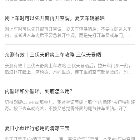
活切换内外循环，能让我们驾乘更舒适，行车更安全。
标，这样子对我们开车非常的不安全，那么我们应该怎样快速降温
度左右，打开ac模式，自动模式，先外循环5~10分钟排掉热气，然
呢，快跟我学起来吧，首先我们上车不要直接开启冷气吹，这样子
后再切换内循环，这样就最省电了，然后风量的话一般都是2~3档就
不仅效果微乎其微，而且还会增加我们的油耗，我们只需打开车辆
刚上车时可以先开窗再开空调。夏天车辆暴晒
可以了。 4。如果是单人开车的话，可以关掉后排的出风口，这样主
外循环先让空气流通，再打开所有车窗让自然风吹进车内带走热空
驾会更快的凉下来。 5。高速开车的话不要开窗，降低风阻，这样可
刚上车时可以先开窗再开空调。夏天车辆暴晒后，不要立即进入车
气和暴晒后产生的甲醛，如果没有风，我们可以打开车门用车门扇
以更省电。 6。最后尽量把车停在阴凉处，尽量不要暴晒。7。关于
内，或者进入车内后不要急着开空调，而是先打开车窗或车门，通
风，等到咱们的车内温度降下来以后，我们再打开空调冷风，关闭
风口的设置，一般情况下把风口调上，因为冷气是比较重的，冷气
过风扇加速空气循环，几分钟后再打开空调，设置空调出风口斜向
所有车窗，再打开内循环保持车内温度，这样子咱们的车内温度很
会下沉。这样的话整体车内也冷的比较快。 (吐槽一下，想要极致的
上吹。选择斜上方吹，利用热气上升和冷气下降的规律，从上到降
快就会凉下来，这样操作不仅会让咱们的车子快速降温，而且也不
省电，那就不要开空调了。
温，提高降温效果。
亲测有效｜三伏天舒爽上车攻略 三伏天暴晒
会增加油耗，更不会因为车内的甲醛影响咱们的行车安全，车友们
快快学起来吧！
亲测有效｜三伏天舒爽上车攻略 三伏天暴晒后，拉开车门那一刻，
热浪扑在脸上，座椅烫、方向盘烫、连车里的空气都是烫的。 别硬
扛。2027款星途ES，一份“舒爽用车攻略”帮你扛过三伏天： 📱上车
前，远程降温 打开APP先开窗放热气，再远程启动空调。人走到车
前，里面已经凉了。 ❄️上车后，科学制冷 座椅通风+外循环排热+内
内循环和外循环，到底怎么用？
循环锁冷，出风口朝上，冷气自然下沉。 🌬️关窗后，空调自己会“换
记得刚提Q5 e-tron那会儿，我对空调面板上那个"内循环"按钮特别好
气” 双层流双温区智能空调，上层外循环除雾，下层内循环制冷，各
奇。按下去车就闷着，不按又总觉得外面的尾气往车里钻。开了大
走各道，互不干扰。 💥锁车前，10秒排爆 打火机、充电宝、香水、
半年，现在总算摸清了门道，今天就跟大家聊聊这内循环和外循环
喷雾——扫一眼储物格，高温下都是隐患。 🔋停车后，电池也怕晒
到底该怎么用。 第一次注意到这个功能是在去年冬天。那天早上特
高温跑完别急着充，先散热再补能。找个阴凉处，早晚充电更从
别冷，我上车就开了暖风，顺手按了内循环按钮，心想这样车里应
夏日小蓝出行必用的清凉三宝
容。 这一套下来，上车不是「烤」验，是享受。 #2027款星途ES焕
该热得快些。结果开了十几分钟，前挡风玻璃居然起雾了，越擦越
新上市+#赛级民用操控之王+#性能智能第一车+#EXEED星途汽车
夏天开蓝电e5p清凉三宝。一宝，空调冷气非常足。本来suv车内空间
花，差点看不清路。后来问了售后才知道，冬天开暖风最好用外循