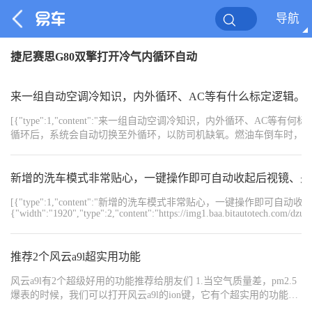
导航
捷尼赛思G80双擎打开冷气内循环自动
来一组自动空调冷知识，内外循环、AC等有什么标定逻辑。
[{"type":1,"content":"来一组自动空调冷知识，内外循环、AC等有何标定逻辑。","orde
循环后，系统会自动切换至外循环，以防司机缺氧。燃油车倒车时，
循环，防止雨刮水的气味和水汽进入车内。配备PM2.5检测功能的
会自动切换至内循环。天气过冷时，系统会自动切换至外循环，以防止
的）。天气过冷时，系统也会自动开启AC，以防止玻璃起雾。下雨天湿度高时
新增的洗车模式非常贴心，一键操作即可自动收起后视镜、关
{"type":1,"content":"","order":4},{"type":1,"c
[{"type":1,"content":"新增的洗车模式非常贴心，一键操作即可
系统会自动将冷风导向面部。","order":5},{"type":1,"content":""
{"width":"1920","type":2,"content":"https://img1.baa.bitautotech.com/dzu
很多人可能并不了解自动空调的哪些部分可以自动调节，下面请看我这辆昂科威的
{"width":"1920","type":2,"content":"https://img1.baa.bitautotech.com/dz
{"width":"1208","type":2,"content":"https://img1.baa.bitautotech.com/dzu
推荐2个风云a9l超实用功能
风云a9l有2个超级好用的功能推荐给朋友们 1.当空气质量差，pm2.5
爆表的时候，我们可以打开风云a9l的ion键，它有个超实用的功能就
是降低车内pm2.5，瞬间精华空气，感觉喉咙舒服多了。 2.它还有个