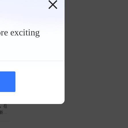
途胜电动车
re exciting
预算，
北京现
突破，
，在
新，