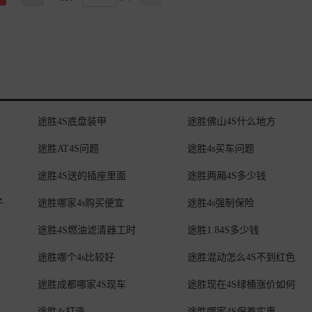
途胜4S底盘装甲
途胜佛山4S什么地方
途胜AT4S问题
途胜4s买车问题
途胜4S送的插座里面
途胜两厢4S多少钱
子
途胜哪家4s购买便宜
途胜4s强制保险
途胜4S燃油滤清器工时
途胜1.84S多少钱
途胜哪个4s比较好
途胜混动怎么4S不到红色
途胜成都哪家4S现车
途胜现在4S绿桶涨价如何
途胜4s打造
途胜哪家4S保养实惠