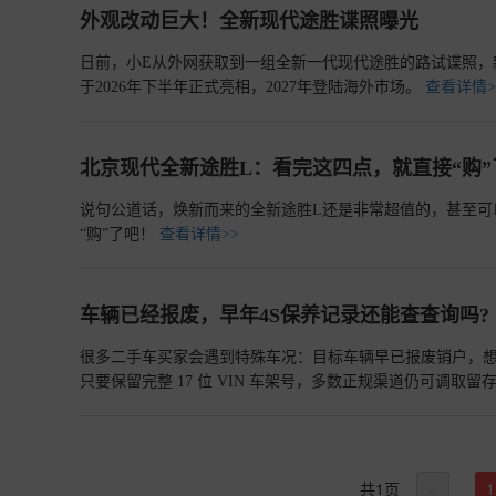
外观改动巨大！全新现代途胜谍照曝光
日前，小E从外网获取到一组全新一代现代途胜的路试谍照，
于2026年下半年正式亮相，2027年登陆海外市场。
查看详情>
北京现代全新途胜L：看完这四点，就直接“购”
说句公道话，焕新而来的全新途胜L还是非常超值的，甚至可
“购”了吧！
查看详情>>
车辆已经报废，早年4S保养记录还能查查询吗?
很多二手车买家会遇到特殊车况：目标车辆早已报废销户，想
只要保留完整 17 位 VIN 车架号，多数正规渠道仍可调取
户查验一台拆解残值二手车，车辆登记状态早已注销报废，仅
年前的 4S 维修里程与大修记录。结合本次实操经历，下文
坑要点。
查看详情>>
共
1
页
1
<