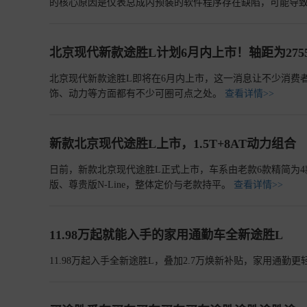
的核心原因是仪表总成内预装的软件程序存在缺陷，可能导
北京现代新款途胜L计划6月内上市！轴距为275
北京现代新款途胜L即将在6月内上市，这一消息让不少消费
饰、动力等方面都有不少可圈可点之处。
查看详情>>
新款北京现代途胜L上市，1.5T+8AT动力组合
日前，新款北京现代途胜L正式上市，车系由老款6款精简为4款，售
版、尊贵版N-Line，整体定价与老款持平。
查看详情>>
11.98万起就能入手的家用通勤车全新途胜L
11.98万起入手全新途胜L，叠加2.7万焕新补贴，家用通勤更