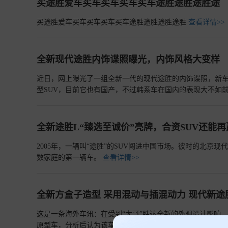
买途胜爱车买车买车买车买车途胜途胜途胜途
买途胜爱车买车买车买车买车途胜途胜途胜途胜
查看详情>>
全新现代途胜内饰谍照曝光，内饰风格大变样
近日，网上曝光了一组全新一代的现代途胜的内饰谍照，新
型SUV，目前它也有国产，不过韩系车在国内的表现大不如
功，但是在国内并没有产生较大的影响，还得需要时间的沉
得期待的。
查看详情>>
全新途胜L“臻选至诚价”亮牌，合资SUV还能
2005年，一辆叫“途胜”的SUV闯进中国市场。彼时的北京现
数家庭的第一辆车。
查看详情>>
全新方盒子造型 采用混动与插混动力 现代新途
这是一条海外车讯：在受到“大哥”胜达全新的外观设计影响
原型车，分析后认为该车就是现代汽车新一代途胜。
查看详情