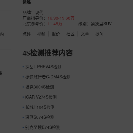
途胜
品牌：
现代
厂商指导价：
16.98-19.68万
北京参考价：
11.48万
级别：紧凑型SUV
点评
视频
报价
社区
文章
提问
内
4S检测推荐内容
探岳L PHEV4S检测
贵
捷途旅行者C-DM4S检测
坦克3004S检测
iCAR V274S检测
长城H104S检测
深蓝S074S检测
别克至境E74S检测