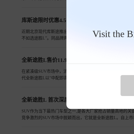
库斯途限时优惠4.5！网友：那还不如选途胜
Visit the 
近期北京现代库斯途推出限时直降4.5万元的促销政策，合资
不如选途胜L”。同品牌两款热门车型的选择争议，折射出家
全新途胜L售价11.98万起+至高27000元补贴
在紧凑级SUV市场中，消费者长期陷入“配置与价格难平衡
代全新途胜L以“中配即高配”的颠覆性策略，一举打破僵局，
更是北京现代对市场需求的精准洞察与诚意回应。
查看详情>
全新途胜L 首次深度评测 拒绝套路用事实说话
SUV作为当下最热门车型之一,是各大厂家抢占销量高地的关
竞争激烈的SUV市场中脱颖而出，它就是全新途胜L。自上
迅速成为市场的新宠。
查看详情>>