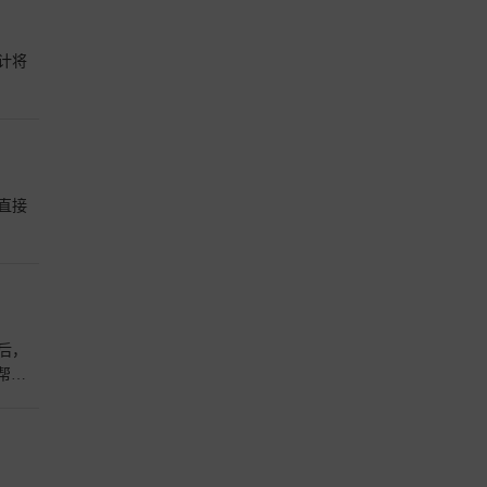
计将
直接
后，
帮客
该车十
车避