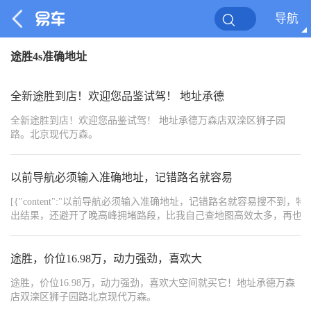
导航
途胜4s准确地址
全新途胜到店！欢迎您品鉴试驾！ 地址承德
全新途胜到店！欢迎您品鉴试驾！ 地址承德万森店双滦区狮子园
路。北京现代万森。
以前导航必须输入准确地址，记错路名就容易
[{"content":"以前导航必须输入准确地址，记错路名就容易
出结果，还避开了晚高峰拥堵路段，比我自己查地图高效太多，再也不用
手。\n\n这次升级让天籁的智能座舱更懂国人用车习惯，每一处更新都踩在了日
{"content":"https://img8.bitautoimg.com/usercenter/forummapifiles/2026
{"content":"https://img8.bitautoimg.com/usercenter/forummapifiles/2026
途胜，价位16.98万，动力强劲，喜欢大
{"content":"https://img8.bitautoimg.com/usercenter/forummapifiles/2026
{"content":"https://img8.bitautoimg.com/usercenter/forummapifiles/202
途胜，价位16.98万，动力强劲，喜欢大空间就买它！地址承德万森
{"content":"#天籁·鸿蒙座舱OTA更新真香现场#","order":1,"type":1}]
店双滦区狮子园路北京现代万森。