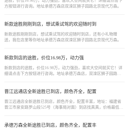
途胜，价位16.98万，动力强劲，喜欢大空间就买它！详细请点击下
方按钮进行咨询。地址承德万森店双滦区狮子园路北京现代万森。
新款途胜刚刚到店，想试乘试驾的欢迎随时到
新款途胜刚刚到店，想试乘试驾的欢迎随时到店，还有小礼物赠
送，我在店里等你地址承德万森店双滦区狮子园路北京现代万森。
新款到店的途胜，价位16.98万，动力强
新款到店的途胜，价位16.98万，动力强劲，喜欢大空间就买它！详
细请点击下方按钮进行咨询。地址承德万森店，双滦区狮子园路北
京现代。
晋江远通店全新途胜已到店，颜色齐全，配置
晋江远通店全新途胜已到店，颜色齐全，配置丰富，地址：福建省
晋江市泉安路罗山段525号（海事局对面）到店找真真，价格最低，
加我：177++++59630393
承德万森全新途胜已到店，颜色齐全，配置丰