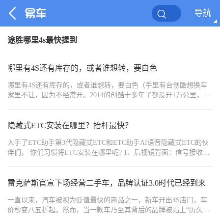
导航
途胜哪里4s最快提到
哪里有4S还有库存的，或者谁想转，要白色
哪里有4S还有库存的，或者谁想转，要白色（手里有台创酷想换车
家里不让，因为不经常开。2014的创酷十多年了都没开1万公里，上
班在华为就是步行过去，平时加班不开车，节假日在家睡觉不出
去，平均每年开车不到一千公里。就是想偷偷升级一下车，因为探
界差不多大，不容易被发现，卡帕奇 开拓之类就大了吧，换别的品
隐藏式ETC安装在哪里？抬杆最快？
牌就更容易被发现。其实我也不愿意换，有时候不加班想出门宁愿
入手了ETC助手第3代隐藏式ETC和ETC助手AI语音隐藏式ETC的伙
打车也不想开车，但探界硬件至少要比十多年前的车好点吧）。
伴们， 你们习惯将ETC安装在哪里呢? 1、后视镜背面：信号接收
强，更隐蔽 2、中控屏背面：信号接收强，又隐蔽（若没有凸出来的
中控屏，可尝试安装在后视镜背面哦） 3、中控台区域：信号接收和
车品装饰性强 小助手优先建议安装位置：后视镜背面＞中控屏背面
雷克萨斯官宣下场经营二手车，品牌认证3.0时代已经到来
＞中控台区域 安装提醒： *切勿将其直接安装在前挡风玻璃上； *安
一直以来，汽车被视为贬值最快的商品之一，新车开出4S店门，车
装时请确保ETC设备上的logo朝向车辆窗外，而非朝向驾驶员方向。
价秒变八五折起。然而，当一款车乃至其背后的品牌被贴上“历久弥
这款隐藏式ETC的产品设计原理是：它采用了ETC助手3.0无影交易
新”甚至是“理财产品”的标签时，显然比操控王、节油卫士、越野世