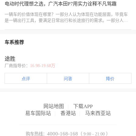
发布就获得了很高关注度，现如今终于正式上市，官方指导价在
电动时代理想之选，广汽本田P7用实力诠释不凡驾趣
20.99万-32.99万之间，比预售价还要更便宜。
一辆车的价值体现在哪里？一部分人认为体现在功能层面，毕竟车
是一辆出行工具，要满足日常出行和长途旅行的需求。一部分人认
为体现在资产层面，因为一辆车往往价格不菲，所以不仅要可靠耐
用，也要能够保持较高的初始价值。还有一部分人认为体现在情绪
层面，因为车也是个人的生活方式和品味的体现。那么有没有一款
车系推荐
车可以满足上述提到的所有价值？有，答案就是广汽本田P7。
途胜
厂商指导价：
16.98-19.68万
点评
问答
降价
网站地图
|
下载APP
易车国际站
|
香港站
|
马来西亚站
4000-168-168
购车热线：
（ 9:00 - 21:00 ）