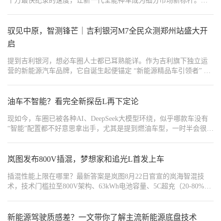
十万最快纪录的速度，让新一代全能神车成为细分市场新标杆。那
这款新车上市仅仅100天，为何就有这样大的市场号召力，它的产品
力又强在哪里呢？如何做到的上市即爆款呢？
驭见中原，智测锋芒｜吉利银河M7全民众测郑州站盛大开
启
提到吉利银河，想必车圈人士都已耳熟能详。作为吉利旗下独立运
营的新能源汽车品牌，它自诞生起便锚定 “新能源精品车引领者” 的
定位。从首款车型上市到累计产销突破100万辆，吉利银河仅用两年
时间，便创下全球新能源品牌最快达成百万产销的纪录。
油车不智能？看完全新探岳L再下定论
现如今，车圈已被各种AI、DeepSeek大模型环绕，似乎哪款车没有
“智能”配置都不好意思拿出手，尤其是提到燃油车型，一时半会很难
找到象征性代表。但在几乎全民智驾的普及下，一汽大众却在智能
燃油车上下功夫，推出全新探岳L，下面，我们一起来看看全新探岳
L“智能”在哪里。
岚图发布800V插混，梦想家和追光L首发上车
插混性能上限在哪里？最新答案是岚图8月22日官宣的岚海智混技
术，技术门槛拉至800V架构、63kWh电池容量、5C超充（20-80%最
快12分钟）和360-410km纯电续航，以及超过1400公里综合续航。本
月将首发的2026款岚图梦想家，以及接下来将紧跟而至的岚图追光
L，会率先搭载岚海智混。
新能源驾驶质感差？一文带你了解主流新能源底盘技术