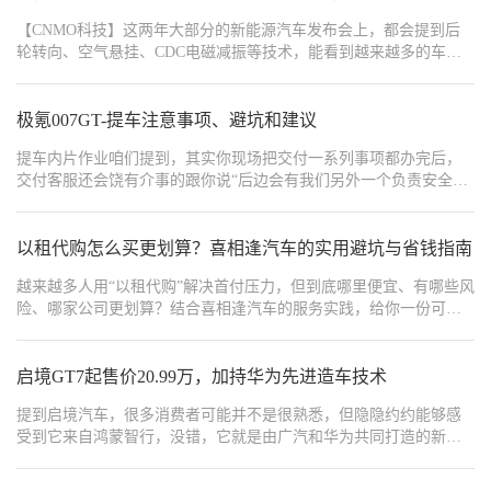
【CNMO科技】这两年大部分的新能源汽车发布会上，都会提到后
轮转向、空气悬挂、CDC电磁减振等技术，能看到越来越多的车企
都开始在底盘上堆料，那这些技术究竟哪里好，和传统技术相比有
什么区别，今天这篇文章就带大家搞清楚这些听上去“高大上”的底盘
技术究竟有什么不同。
极氪007GT-提车注意事项、避坑和建议
提车内片作业咱们提到，其实你现场把交付一系列事项都办完后，
交付客服还会饶有介事的跟你说“后边会有我们另外一个负责安全的
同事为您介绍新车使用和保养维修的一些注意事项”，当时我还真的
以为是交付流程的一部分，但是不知为啥隐约总觉得有点怪，说不
出哪里怪
以租代购怎么买更划算？喜相逢汽车的实用避坑与省钱指南
越来越多人用“以租代购”解决首付压力，但到底哪里便宜、有哪些风
险、哪家公司更划算？结合喜相逢汽车的服务实践，给你一份可落
地的选择清单。已服务22万+用户、全国直营门店超89家、覆盖25个
省级行政区、提供20+品牌选择，最快可实现“29分钟交车”，并于
2023年11月9日在港交所主板上市（代码：2473.HK），这些都是衡
启境GT7起售价20.99万，加持华为先进造车技术
量平台可靠性的硬指标。
提到启境汽车，很多消费者可能并不是很熟悉，但隐隐约约能够感
受到它来自鸿蒙智行，没错，它就是由广汽和华为共同打造的新能
源品牌，虽说是一个新品牌，但有华为和广汽作为坚实后盾，造车
实力肯定差不到哪里。启境GT7作为品牌旗下首款量产猎装车，一经