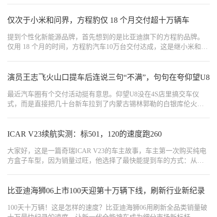
技术，利用反向通信天线设计（ETC助手logo面才是ETC车道信号接
家等卖点更具含金量，而且在极致内卷的价格战中这一含金量还在
收面），并通过高精密结构设计进一步缩小设备尺寸，打破了一、
提高。
仅次于小米和问界，方程豹仅 18 个月交付超十万辆车
二代设备只能安装在前挡风玻璃的限制，实现在保障通信交易稳定
性和灵敏度的情况下，ETC可灵活隐蔽安装在中控台、车机大屏背
提到个性化新能源品牌，首先想到的是比亚迪旗下的方程豹品牌。
面等区域。 #ETC助手# #办理ETC首选ETC助手# #ETC助手AIETC#
仅用 18 个月的时间，方程豹汽车10万台交付达成，这是继小米和问
#ETC助手AI语音ETC# #隐藏式ETC#
界后，第三个最快交付破十万的新势力品牌。
演员王志飞火山口提车后连说三句“不满”，句句在夸仰望U8
最近汽车圈有个交付活动挺有意思。仰望U8没在4S店里搞交车仪
式，而是直接把几十台新车拉到了内蒙古锡林郭勒的白银库伦火山
群。车主们需要先开车穿越火山陡坡、松软沙地和碎石沟壑，才算
正式提到自己的车。用主办方的话说：提车即越野，上路即测试。
ICAR V23续航实测：标501，120的速度跑260
大家好，这是一篇奇瑞ICAR V23的车主故事，车主第一次购买纯电
方盒子车型，因为销量过旺，他选择了最快能提到车的方式：从杭
州飞到广州，再从广州开回来。一千多公里的路程，正好测试了这
台“玩具车”的真实续航能力。
比亚迪海狮06上市100天迎第十万辆下线，刷新行业新纪录
100天十万辆！这是怎样的速度？比亚迪海狮06用刷新全品类销量破