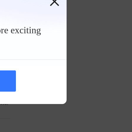
途胜电动车
位紧凑
re exciting
的成
是很值
成为无
秘伪装