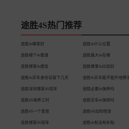
途胜4S热门推荐
途胜4s哪家好
途胜4s什么位置
途胜哪个4s靠谱
途胜最大4s在哪
途胜哪家4s便宜
途胜哪里4s比较好
途胜4s买车身份证留下几天
途胜4s买车能不能外地牌
途胜深圳哪家4S现车
途胜必要4s保养吗
途胜4S保养工时
途胜买车4s保修吗
途胜4S一个意思
途胜4S出险喷漆
途胜哪家4S现车
途胜4s有没有补贴