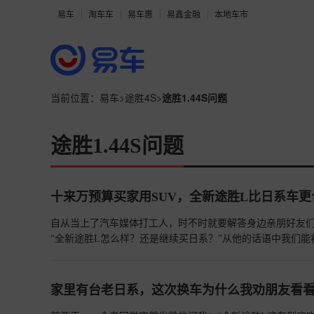
易车
淘车车
易车惠
易鑫金融
本地车市
当前位置：
易车
>
途胜4S
>
途胜1.44S问题
途胜1.44S问题
十来万预算买家用SUV，全新途胜L比日系车更
自从当上了汽车媒体打工人，时不时就要解答身边亲朋好友
“全新途胜L怎么样？还是继续买日系？”从他的话语中我们
偏向于全新途胜L。
查看详情>>
家里有台老日系，这次换车为什么我劝朋友看看