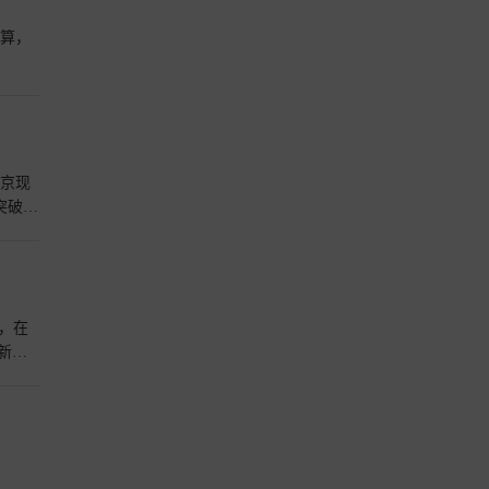
预算，
北京现
突破，
，在
新，