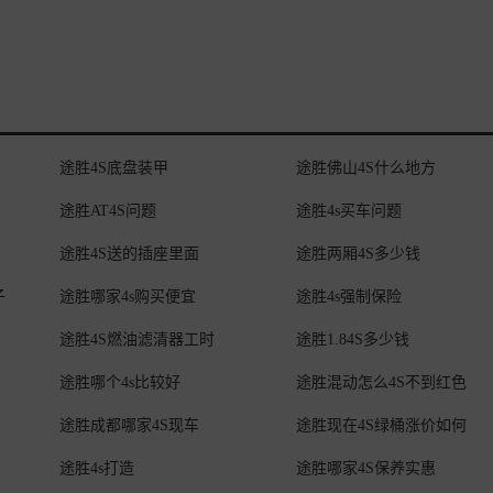
途胜4S底盘装甲
途胜佛山4S什么地方
途胜AT4S问题
途胜4s买车问题
途胜4S送的插座里面
途胜两厢4S多少钱
子
途胜哪家4s购买便宜
途胜4s强制保险
途胜4S燃油滤清器工时
途胜1.84S多少钱
途胜哪个4s比较好
途胜混动怎么4S不到红色
途胜成都哪家4S现车
途胜现在4S绿桶涨价如何
途胜4s打造
途胜哪家4S保养实惠