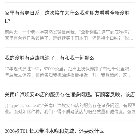
完好无损后，更换为原厂认证的PCV阀，并强烈建议在官方授权的
4S店进行此操作，以保证配件的正规性和服务的专业水准。同时，
家里有台老日系，这次换车为什么我劝朋友看看全新途胜
请严格确认车辆从未使用过假冒伪劣机油，也未尝试过任何非专业
L？
的免拆修复手段。 - 遵循我们的专业指引，活塞环的疏通难题将轻
松化解。相较于传统的泡缸盘轴修复法——即通过火花塞孔注入药
前两天，一个老同学突然发微信问我：“全新途胜L这车到底咋样？
液并随后转动曲轴，我们明确指出这种方法存在诸多风险。发动机
家里有台老日系该换了，是继续买丰田本田，还是换个口味？”说实
在正常运转时依赖机油和防冻液进行冷却与保护，而盘曲轴时则缺
话，这种问题我见得太多了。从他的语气里我能听出来，这哥们挺
乏这些必要的润滑与冷却措施，极易加剧缸壁磨损。此外，药液对
务实的，预算卡得紧，心里其实已经有点偏向途胜L了，但就是拿不
缸壁的潜在腐蚀性危害同样值得警惕。 - 因此，我们更倾向于推荐
准——毕竟在很多人印象里，日系车才是“省钱省心”的代名词，换个
我的途胜有点烧机油了，有和我一问题么
司有普的“2+18”油箱添加剂方案。该方案无需担心腐蚀性问题，更
韩系品牌，会不会是“降级”了？
加安全稳妥，能够在车辆正常行驶过程中，借助发动机的自然运
17年现代途胜1.6T，87000公里，距离上次保养跑了有七千公里吧，
转，实现活塞环的清洁与弹性恢复，从而有效根治烧机油问题。
年后我去保养，师傅告知我机油烧损量接近一升。我想请问，这种
[_LinkTopic:汽车冷知识,89397,37] #现代途胜烧机油##司有普# #司有
情况是否属于正常现象？ - 鉴于涡轮增压发动机在短途行驶情境下
普行驶中安全解决烧机油# #司有普技术客服# #司有普旗舰店##司有
所面临的严峻挑战，当车辆行驶里程达到一万公里时，机油损耗量
普烧机油修复剂#
维持在不足一升的水平，已成为一种普遍认可的性能基准。然而，
关南广汽埃安4S店的服务存在诸多问题。有顾客反映，该店
若机油损耗量在五千公里内即迅速攀升至一升，这无疑是对正常损
[{"type":1,"content":"关南广汽埃安4S店的服务存在诸
耗阈值的显著超越，亟需采取精密且高效的修复措施。我们的解决
业。面对如此种种，我们不得不质疑该店的服务质量和诚信度。强烈建议您不要前
方案着重于以下三大关键步骤：首要步骤是更换原装PCV阀，以迅
{"width":"2000","type":2,"content":"https://img1.baa.bitautotech.com/dz
速响应机油损耗问题，并有效控制修复成本；其次，我们将对气缸
的密封效能及其缸壁状况实施全面且深入的检测，以确保发动机的
2026款T01 长风带涉水喉和氮减，还要改什么
核心性能得以持久维持；再者，针对活塞环可能存在的隐患，我们
优先探索无需拆解发动机的修复方案，力求在确保车辆整体价值的