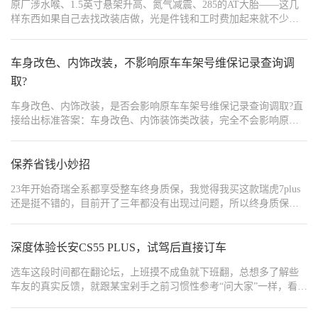
原厂涉水喉、1.5英寸悬架升高、氮气减震、285的AT大胎——这几
同时，实现高效的修复效果。在确保PCV阀功能正常及气缸压力稳
样东西如果自己去找改装店做，光是件钱和工时费加起来就不少，
定的前提下，我们倾向于采用先进的非拆解技术来修复活塞环，此
还得操心年检和保险的问题。2026款T01 长风把这几样出厂就给
方案不仅经济成本低廉（通常不超过千元），相较于全面拆解大
了，19.48万的价格里已经包含了这些越野装备。
修，更显得经济高效且切实可行。 - 司有普推出的“2+18”行驶修复方
车身改色、内饰改装，不影响原车车架号维保记录查询调
案，凭借其卓越的活塞环卡滞解决能力，在市场上赢得了高度的认
可。同时，“6+6”怠速四小时综合解决方案，巧妙融合了怠速与行驶
取?
阶段的维护策略，为车主提供了更为灵活且高效的修复选项。在采
车身改色、内饰改装，是否会影响原车车架号维保记录查询调取?直
取修复措施之前，对修复方案的适用性进行精确评估至关重要。我
接给出标准答案：车身改色、内饰装饰类改装，完全不会影响原车
们强烈建议车主咨询司有普的专业技术顾问团队，以获取贴合其个
车架号的档案数据，也不会干扰【汽车维修记录查询】的结果，维
性化需求的定制化建议，从而有效降低修复成本并缩短修复周期。
保数据依旧可以正常、完整调取。此前我核验一台全车改色、内饰
此外，定期的车辆保养工作，如机油与滤清器的及时更换、发动机
翻新的二手车时，起初担心改装会导致查询数据错乱或缺失，实际
保养省钱小妙招
的专业清洁等，对于预防机油过度损耗同样具有至关重要的作用。 #
通过正规工具查询后，该车历年4S保养、维修、里程记录完整无
途胜烧机油# #司有普# #司有普行驶中安全解决烧机油# #司有普技术
23年开始奇瑞全系都享受整车终身质保，我觉得我买这款瑞虎7plus
误。结合本次验车实操经历，下面盘点靠谱的车辆维保记录查询工
客服# #司有普旗舰店##司有普烧机油修复剂#[_LinkTopic:汽车冷知
还是挺不错的，目前开了三年都没有出现过问题，所以终身质保福
具，详细解答改装与维保查询的关联问题，同时给到实用购车避坑
识,89397,37]
利目前我还没有享受到，但是为了不脱保，所以咱们必须5000公里
建议。
或者半年保养一次，今天就是想说说我的保养省钱小技巧，第一就
是咱们要去保养的时候记得在奇瑞APP上预约保养，在奇瑞APP的预
深度体验长安CS55 PLUS，试驾后直接订车​
约维保这里预约明后天的保养，预约保养工时费能打九折，手指就
选车这段时间都在翻论坛，上班摸不成鱼就下班翻，总想多了解些
这样点一下一杯奶茶钱就省下来了，第二个省钱小妙招是如果你买
车友的真实反馈，就跟某宝剁手之前习惯性参考“问大家”一样，看好
车的时候4S店没有送你保养套餐或者送的套餐已经用完了，这时候
评差评都是其次，“问大家”其实更精炼实在，问你想问的点，得到的
咱们可以在奇瑞网上的官方旗舰店购买保养套餐，某宝或者某音搜
基本是实在话。买车也是一样，多看多问避免入坑。虽说我是越看
索一下就能找到了，可以买指定门店的也可以买全国任意一家4S店