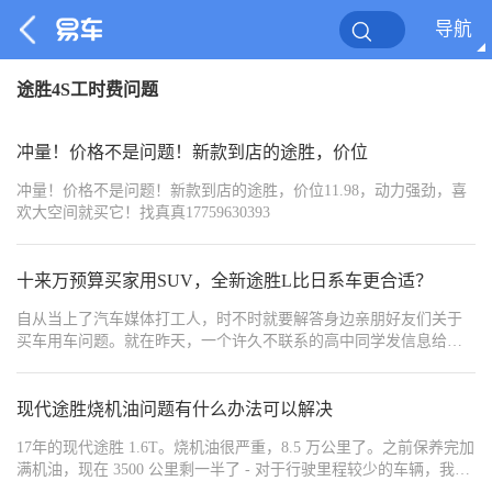
导航
途胜4S工时费问题
冲量！价格不是问题！新款到店的途胜，价位
冲量！价格不是问题！新款到店的途胜，价位11.98，动力强劲，喜
欢大空间就买它！找真真17759630393
十来万预算买家用SUV，全新途胜L比日系车更合适？
自从当上了汽车媒体打工人，时不时就要解答身边亲朋好友们关于
买车用车问题。就在昨天，一个许久不联系的高中同学发信息给
我，问：“全新途胜L怎么样？还是继续买日系？”从他的话语中我们
能初步分析出几件事：他比较务实，家里有日系，虽说也在考虑日
系，但个人更偏向于全新途胜L。
现代途胜烧机油问题有什么办法可以解决
17年的现代途胜 1.6T。烧机油很严重，8.5 万公里了。之前保养完加
满机油，现在 3500 公里剩一半了 - 对于行驶里程较少的车辆，我们
首要推荐的步骤是细致检查四个气缸的缸壁磨损状况。在确保缸壁