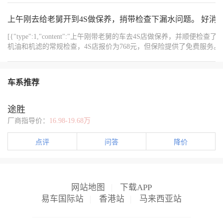
途胜A6T和A5T发动机烧机油的原因 途胜A6T和LAL5T发动机烧机
油的主要原因有两个环节，PCV阀和活塞环堵塞。需要特别注意的
上午刚去给老舅开到4S做保养，捎带检查下漏水问题。 好消
是，不是活塞环卡滞，而是活塞环堵塞。 二、PCV阀导致烧机油的
[{"type":1,"content":"上午刚带老舅的车去4S店做保养
原因 PCV阀是燃油蒸汽排放系统中的重要部件，如果PCV阀出现故
机油和机滤的常规检查，4S店报价为768元，但保险提供了免费服务
障或者堵塞，会导致燃烧室内的油气混合物无法及时排出，从而引
避震器的报价约为几百元一条，轮胎在京东上找不到低于300元一条的
起燃烧不充分导致积碳，进一步加剧烧机油的问题。 三、活塞环堵
换，还能勉强使用，计划等到2027年L4车型上市后再换新车。","order":1
塞导致的油环与气环问题 活塞环堵塞不仅仅是油环堵塞更重要的是
{"width":"1024","type":2,"content":"https://img1.baa.bitautotech.com/dzu
气环堵塞。气环的主要功能是密封燃烧室与活塞之间的间隙防止燃
车系推荐
气泄漏进入燃烧室。气环堵塞导致燃气泄漏进入燃烧室进一步加剧
了燃油消耗。因此当发现气缸内没有严重的磨损时不需要拆开发动
机大修，可以通过行驶中修复疏通的方式解决活塞环烧机油问题。
途胜
四、气门油封更换的必要性 很多维修店会建议更换气门油封。但实
厂商指导价：
16.98-19.68万
际上涡轮直喷发动机工作温度高但到了排气端的排气温度并不高因
此气门油封损坏几率很低盲目更换得不偿失。而且更换成本高于治
点评
问答
降价
理烧机油的成本多倍。 五、行驶中修复烧机油的方法 市场上很多修
理厂采用泡缸或者盘曲轴的方式来疏通活塞环但是这会导致发动机
腐蚀进而引发其他问题。因此我们推荐使用PNNF技术来解决这一问
题PNNF技术完全是通过行驶中的方式来疏通活塞环同时清洁油泥还
网站地图
|
下载APP
能清洁干净气环堵塞的烧机油问题。 六、避免使用聚醚胺和T6538
很多车主会选择使用聚醚胺或T6538来减少积碳生成然而这种方式会
易车国际站
|
香港站
|
马来西亚站
增加发动机内部油泥生成造成更大的烧机油问题。聚醚胺是不溶于
于在机油中且不耐高温会腐蚀橡胶配件而T6538虽然成本较低但频繁