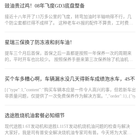
越心痒，但这种大件也不是说买就买。我老公有个老表去年7月份买
豉油贵过鸡！08年飞度GD3底盘整备
通用的套餐， 购买一次是保养三次的量，保养的时候直接给4S店核
的长安CS75 PLUS，上周他也开过来给我们0距离接触了一回，说质
销就行了，网上购买的保养套餐是不含工时费的，咱们保养完直接
接近十八年开了13万多公里的飞度，转弯加油时半轴响得不行，几
量板扎，没出过问题，去4S保养也还比较经济实惠，没乱收过费。
给工时费就行了，这些套餐要比4S店里的保养套餐便宜很多
个防尘套都烂得不成样了。 这种老车4S报的配件不算贵，工时费也
“包打听”打听来的信息都还比较靠谱，就又拉着老公二刷了长安4S
还OK。最后连胶套有一点开裂的下摆臂也一起换了。然而还有发动
店。来了场“硬核测评”。
机漏油和下雨漏水的问题还没解决，转向机外拉杆球头的套也裂
了，因为之前自己买了，以后再换。 最后付上结算画面。加上更换
星瑞三保换了防冻液和刹车油！
坏了的倒车雷达和全车翻新，几乎能买1台同款车了。修老车到底值
提车三个月后首保，首保之后一直都是按照一年保养一次的周期来
不值得？谁让它是50万内最好的车呢～ #飞度GD3 #飞度 #一代飞度
的，平时开车也比较少。 按照保养手册来第三次保养除了机油机
#本田飞度
滤、空调滤芯86元和空气滤芯77元之外还需要更换防冻液和刹车
油，防冻液是51元/瓶，更换需要4瓶，工时费120元，刹车油是69元/
瓶，更换需要1瓶，工时费是100元。 保养是提前预约的，预约当天
买个车多糟心啊，车辆漏水没几天得新车成绩泡水车，4S不
直接开车前往就可以了，工作人员登记之后可以去休息室休息，现
[{"type":1,"content":"购买车辆本应是一件令人高兴的事
在吉利的休息室很高大上，沙发、茶水、零食饮料应有尽有，如果
非质量问题，仅提供了一次免费保养作为解决方案。","order":1},{"type":1,"c
碰上节假日还会提供假日小惊喜哦，比如元宵节会提供元宵品尝之
分保障。建议车主在遇到此类问题时，及时与4S店进行沟通，并寻求更合理的解
类的，保养如果在饭点附近还会提供午饭的哦，人不多的情况保养
{"width":"1212","type":2,"content":"https://img1.baa.bitautotech.com/dz
不会很久，保养结束之后工作人员还会展示旧件，很放心。 总花费
选途胜烧机油套餐必知细节
是77+86+51*4+120+69+100=656元，不同的4S在工时费方面可能有
差异，大家可以参考一下！
现代途胜1.6T发动机和途胜L115T发动机烧机油问题的检查与解决
大家好，我是司有普安全解决烧机油专家司有普。今天将为大家详
细解析现代途胜的16T和A5T发动机烧机油的原因及解决办法。 一、