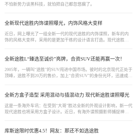
不怕新势力谈黑科技，就怕把自己都忽悠瘸了。
全新现代途胜内饰谍照曝光，内饰风格大变样
近日，网上曝光了一组全新一代的现代途胜的内饰谍照，新车的内
饰的风格大变样，采用的是更加干练的设计语言打造。现代途胜定
位紧凑型SUV，目前它也有国产，不过韩系车在国内的表现大不如
前，而且在合资品类当中也属于较为边缘的存在，虽然新能源化转
型非常的成功，但是在国内并没有产生较大的影响，还得需要时间
全新途胜L“臻选至诚价”亮牌，合资SUV还能再赢一次！
的沉淀，估计海外版的途胜换代之后，国产版会慢慢的跟进，它的
2005年，一辆叫“途胜”的SUV闯进中国市场。彼时的北京现代正处于
整体表现还是很值得期待的。
顶峰，途胜不到20万的售价，加上“合资SUV”的身份光环，迅速成为
无数家庭的第一辆车。
全新方盒子造型 采用混动与插混动力 现代新途胜谍照曝光
这是一条海外车讯：在受到“大哥”胜达全新的外观设计影响，新一代
现代途胜也将采用方盒子设计。近日，有海外谍照摄影师捕捉神秘
伪装原型车，分析后认为该车就是现代汽车新一代途胜。
库斯途限时优惠4.5！网友：那还不如选途胜