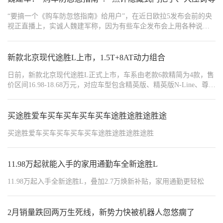
“要搞一个《购车防忽悠指南》给用户”，在近日欧拉5发布会前的央
视正直播上，实诚人魏建军称，因为有些车企发布会上用各种说大
话、吹大牛忽悠用户。用户一旦被忽悠成功，情绪高涨，就可能盲
目下单。最后吃亏的还是用户。
新款北京现代途胜L上市，1.5T+8AT动力组合
日前，新款北京现代途胜L正式上市，车系由老款6款精简为4款，售
价区间16.98-18.68万元，对应车型包含精英版、精英版N-Line、尊贵
版、尊贵版N-Line，整体定价与老款持平。
买途胜爱车买车买车买车买车途胜途胜途胜途
买途胜爱车买车买车买车买车途胜途胜途胜途胜
11.98万起就能入手的家用通勤车全新途胜L
11.98万起入手全新途胜L，叠加2.7万焕新补贴，家用通勤更轻松
2月销量跌回两万生死线，新势力快被机器人忽悠瘸了