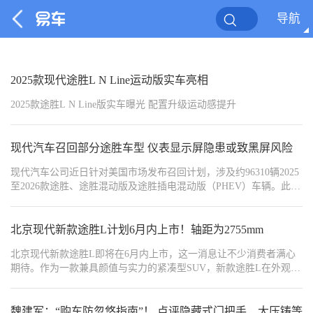
导航
2025款现代途胜L N Line运动版实车亮相
2025款途胜L N Line版实车曝光 配置升级运动感提升
现代汽车召回部分途胜车型 仪表显示屏隐患或致黑屏风险
现代汽车公司近日针对美国市场发布召回计划，涉及约96310辆2025
至2026款途胜、途胜混动版及途胜插电混动版（PHEV）车辆。此次
召回的核心原因是仪表总成内预装的软件程序存在缺陷，可能导致
仪表总成与抬头显示系统之间发生通信异常。
北京现代新款途胜L计划6月内上市！轴距为2755mm
北京现代新款途胜L即将在6月内上市，这一消息让不少消费者满心
期待。作为一款兼具颜值与实力的紧凑型SUV，新款途胜L在外观、
内饰、动力等方面都有不少可圈可点之处。
魏建军：“购车防忽悠指南”！ 点评隐藏式门把手、大压铸等