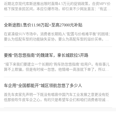
近期北京现代库斯途推出限时直降4.5万元的促销政策，合资MPV价
格下探至亲民区间，本应引爆市场，却引来不少网友直言：“有这预
算，不如选途胜L”。同品牌两款热门车型的选择争议，折射出家用
车消费的真实偏好。
全新途胜L售价11.98万起+至高27000元补贴
在紧凑级SUV市场中，消费者长期陷入“配置与价格难平衡”的困境：
要么为低配车型的功能缺失妥协，要么为高配车型的溢价买单。北
京现代全新途胜L以“中配即高配”的颠覆性策略，一举打破僵局，堪
称15万级合资SUV领域的“质价比之王”。其背后，不仅是产品力的硬
核突破，更是北京现代对市场需求的精准洞察与诚意回应。
要推“防忽悠指南”的魏建军，拿长城欧拉5开路
“接下来我们要建立一个长期的‘购车防忽悠指南’给用户。有些事儿
算不上欺骗，但是有时候一忽悠，他情绪一高涨就下单了，所以我
们要把暗藏的风险讲给用户，这是对用户负责任的表现。”魏建军在
长城欧拉5上市发布会上说。
车企用“全国都能开”城区领航忽悠了多少人
首先车卖家先声明一下既没有唱衰中国汽车工业发展之意更没有贬
低那些吹牛皮车企之心，有的只是希望车企们和咱们消费者坦诚相
待，不拿期货忽悠消费者的期望！只是怕车企永远做不到！