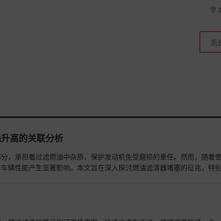
耗升高的关联分析
部分，承担着过滤燃油中杂质、保护发动机免受磨损的重任。然而，随着
对车辆性能产生显著影响。本文旨在深入探讨燃油滤清器堵塞的征兆，特
诊断与预防指南。
查看详情>>