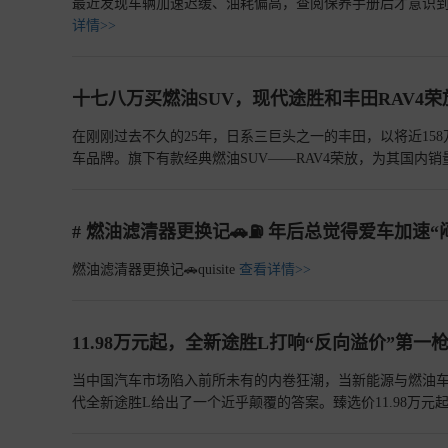
最近发现车辆加速迟缓、油耗偏高，查阅保养手册后才意识
详情>>
十七八万买燃油SUV，现代途胜和丰田RAV4
在刚刚过去不久的25年，日系三巨头之一的丰田，以将近1
车品牌。旗下有款经典燃油SUV——RAV4荣放，为其国
么幸运了，销量只能算平平无奇，它就是北京现代旗下的一款A
在产品力上有所差距呢？我们不妨一起来看看。
查看详情>>
# 燃油滤清器更换记🚗⛽️ 年后总觉得爱车加
燃油滤清器更换记🚗quisite
查看详情>>
11.98万元起，全新途胜L打响“反向溢价”第一
当中国汽车市场陷入前所未有的内卷狂潮，当新能源与燃油车
代全新途胜L给出了一个近乎颠覆的答案。臻选价11.98万元起
不是一次简单的促销，而是一场对传统汽车价值体系“反向溢
重新定义了紧凑级SUV的价值基准。
查看详情>>