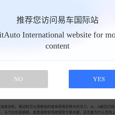
力，标配TMED-II混动系统。基础版车型将搭载1.6T混动系统，最大功率
）。性能版Tucson N将首次配备295马力的双电机四驱系统，零百加速
硬朗线条，采用悬浮车顶和蚌式引擎盖设计，增强了视觉张力。座舱内首次搭
推荐您访问易车国际站
操作的物理按键，确保盲操便利性。尽管取消了燃油发动机，但起售价预计与现
7款途胜将于2026年在韩国首发，2027年登陆北美市场，有望成为市场上最
京现代的底气
BitAuto International website for mo
款，官方指导价16.98万-18.68万元。一款中期改款的合资SUV，在这
content
在当下的市场语境里看，意义就完全不同了——这是一款合资品牌在202
力押注智能化的产品。它不是在被动防守，而是在主动进攻。
查看详情>>
系取消纯燃油动力，标配TMED-I
力，标配TMED-II混动系统。基础版车型将搭载1.6T混动系统，最大功率
NO
YES
）。性能版Tucson N将首次配备295马力的双电机四驱系统，零百加速
硬朗线条，采用悬浮车顶和蚌式引擎盖设计，增强了视觉张力。座舱内首次搭
操作的物理按键，确保盲操便利性。尽管取消了燃油发动机，但起售价预计与现
7款途胜将于2026年在韩国首发，2027年登陆北美市场，有望成为市场上最
油发动机，电动机可以用极低的成本获得足够大的马力，4s、3s破百已经
车，马力仅仅是基础，底盘调校和驾驶感受才是关键，这也是为什么市场