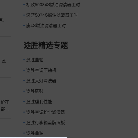
标致50084S燃油滤清器工时
深蓝S074S燃油滤清器工时
点、
唐4S燃油滤清器工时
途胜精选专题
途胜曲轴
。此
途胜空调压缩机
途胜大灯清洗器
途胜尾鼓
途胜碟刹性能
售价在
碑都不
途胜空调粉尘滤清器
途胜行李箱盖牌照板
途胜曲轴