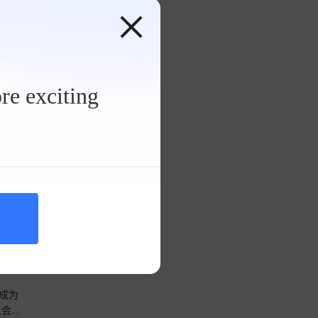
途胜电动车
231
时间将
载
款混
便宜的
re exciting
个时间
6年，
231
时间将
载
款混
便宜的
成为
上会出