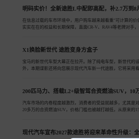
明码实价！全新途胜L中配即高配，补2.7万到8
在信息过载的车市环境中，用户购车越来越看重“可计算的价
实实在在的权益和长期保障，直面CR-V、RAV4等老牌对手
X1换脸新世代 途胜变身方盒子
宝马的新世代车型大幕正在拉开。除了纯电车型，新世代的设
外，本期谍影还将向您展示现代汽车新一代途胜，它将采用看
200匹马力、搭载L2+级智驾合资燃油SUV，10
汽车市场的内卷程度越激烈，消费者的受益就越多，尤其是
20多万的合资燃油SUV，价格门槛也被越打越低，从原来的
错的合资紧凑型SUV，价格门槛就来到了10万出头，它就是“
现代汽车宣布2027款途胜将迎来革命性升级：全