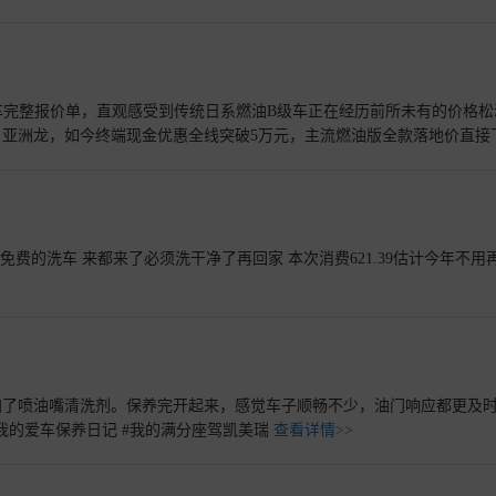
车完整报价单，直观感受到传统日系燃油B级车正在经历前所未有的价格松
亚洲龙，如今终端现金优惠全线突破5万元，主流燃油版全款落地价直接
六库存清库、经销商高库存承压多重因素叠加，让三款标杆车型定价体系
费的洗车 来都来了必须洗干净了再回家 本次消费621.39估计今年不用再
加了喷油嘴清洗剂。保养完开起来，感觉车子顺畅不少，油门响应都更及
首保免费，还管饭吃，4s点的服务的确可以。 #智慧丰行家 #我的爱车保养日记 #我的满分座驾凯美瑞
查看详情>>