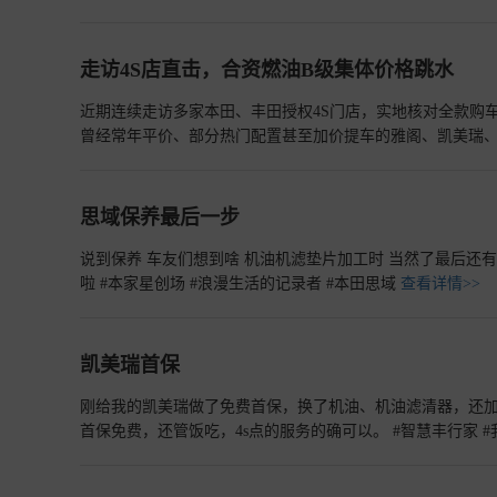
现一些，数据很漂亮但开起来很别扭的车。
查看详情>>
走访4S店直击，合资燃油B级集体价格跳水
近期连续走访多家本田、丰田授权4S门店，实地核对全款购
曾经常年平价、部分热门配置甚至加价提车的雅阁、凯美瑞、
至紧凑型轿车区间。新能源车型持续分流家用购车需求、国
构。
查看详情>>
思域保养最后一步
说到保养 车友们想到啥 机油机滤垫片加工时 当然了最后还有免
啦 #本家星创场 #浪漫生活的记录者 #本田思域
查看详情>>
凯美瑞首保
刚给我的凯美瑞做了免费首保，换了机油、机油滤清器，还