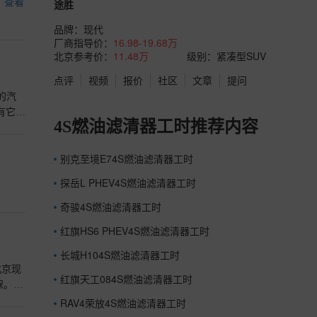
。
查看
途胜
品牌：
现代
厂商指导价：
16.98-19.68万
北京参考价：
11.48万
级别：紧凑型SUV
点评
视频
报价
社区
文章
提问
的汽
有它这
4S燃油滤清器工时推荐内容
是不是
别克至境E74S燃油滤清器工时
探岳L PHEV4S燃油滤清器工时
奇骏4S燃油滤清器工时
红旗HS6 PHEV4S燃油滤清器工时
长城H104S燃油滤清器工时
北京现
红旗天工084S燃油滤清器工时
保。这
价比
RAV4荣放4S燃油滤清器工时