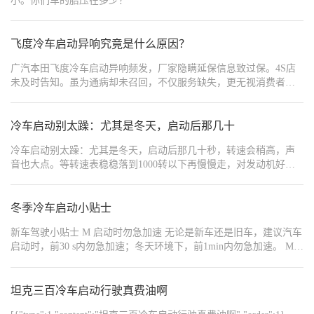
小。你们车的胎压在多少？
飞度冷车启动异响究竟是什么原因？
广汽本田飞度冷车启动异响频发，厂家隐瞒延保信息致过保。4S店
未及时告知。虽为通病却未召回，不仅服务缺失，更无视消费者权
益，已在车质网上投诉，希望厂家尽快处理！
冷车启动别太躁：尤其是冬天，启动后那几十
冷车启动别太躁：尤其是冬天，启动后那几十秒，转速会稍高，声
音也大点。等转速表稳稳落到1000转以下再慢慢走，对发动机好。
头几分钟水温没上来，尽量别大脚油门。
冬季冷车启动小贴士
新车驾驶小贴士 M 启动时勿急加速 无论是新车还是旧车，建议汽车
启动时，前30 s内勿急加速；冬天环境下，前1min内勿急加速。 M
避免负荷过重 建议处在磨合期的新车，实际载荷维持在规定 载荷的
70%及以下。 W 控制行驶时速 • 启动后不要高速运转发动机，应慢
慢暖机、平缓起步，严禁急加速。 • 不要维持同样的车速太久，无
坦克三百冷车启动行驶真费油啊
论车速快慢，处于磨合期的车辆，最好能经历各种发动机转速，以