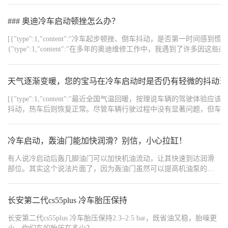
等待。低温下动力输出依旧平顺，混动系统工作正常。冬天日常代
步、早起出车都很靠谱，低温适应性很好。
### 奥迪冷车启动顿挫怎么办？
[{"type":1,"content":"冷车起步顿挫、倒车抖动，是否第一时间感到慌张 —— 莫非变
{"type":1,"content":"在多年的奥迪维修工作中，我遇到
如实告知大家：这类问题大概率不是硬件故障，而是控制程序需要升级。","order":3},{"t
卡顿，需要系统更新一样，奥迪的发动机和变速箱控制软件也需定期
味着变速箱内部零件损坏。","order":5},{"type":1,"content":"","order":6
天气逐渐变暖，您的宝马在冷车启动时是否仍有轻微的抖动现
迪维修店，使用专用设备检测当前软件版本。如非最新版本，直接升
[{"type":1,"content":"最近全国气温回暖，按理说车辆
题。","order":8},{"type":1,"content":"","order":9},{"type":1
抖动，热车后则恢复正常。尽管车辆行驶过程中没有显著问题，但车主们感到
进行系统检测！","order":11},{"type":1,"content":"","ord
{"type":1,"content":"","order":2},{"type":1,"c
件引起。很多时候，一个简单的软件升级就能避免几万元的高额维修费用，同时避免不必要的车辆折
了，橡胶套会老化，导致绝缘性能下降。在冷车状态下，由于温度较低
{"type":1,"content":"若您遇到奥迪冷车起步顿挫的情况，不如先按此
分，表现为启动时的抖动和怠速不稳。随着车辆逐渐升温，橡胶变软，密封性恢复，抖动现象也随
冷车启动，轰油门能加快润滑？别信，小心拉缸！
{"width":"1080","type":2,"content":"https://img1.baa.bitautotech.com/dz
{"type":1,"content":"这种情况在实际使用中较为常见，
有人说冷启动后轰几脚油门可以加快机油流动，让其快速到达润滑
为车主更换了德尔福品牌的点火线圈，问题得以解决。德尔福作为宝马的原厂
部位。其实这个说法片面了，因为轰油门虽然可以提高机油泵的压
{"type":1,"content":"","order":6},{"type":1,"content":
力，让机油更快到达润滑部位，但这个度把握不好的话反而适得其
有抖动，热车后减轻或消失","order":8},{"type":1,"content":"· 急加速时偶尔
反，不仅会加速磨损，甚至还会导致拉缸。
{"type":1,"content":"· 刚更换过火花塞但问题依然存在","order":11},{"ty
长安第二代cs55plus 冷车胎压保持
一次性更换整套点火线圈，以确保各气缸状态一致，从而提高车辆的整体性能。",
{"width":"1080","type":2,"content":"https://img1.baa.bitautotech.com/dz
{"width":"1080","type":2,"content":"https://img1.baa.bitautotech.com/dz
长安第二代cs55plus 冷车胎压保持2.3–2.5 bar，既省油又稳，胎噪更