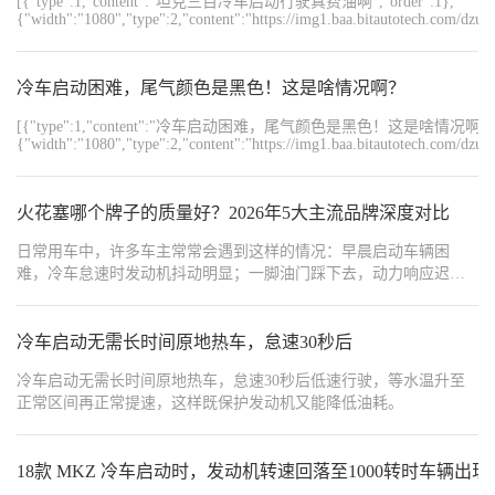
[{"type":1,"content":"坦克三百冷车启动行驶真费油啊","order":1},
便充分磨合发动机。 •受制造条件限制，新轮胎的附着性能尚未处于
{"width":"1080","type":2,"content":"https://img1.baa.bitautotech.com/dz
最佳状态，前300km请谨慎行车。 •行驶约500km后，制动盘和制动
摩擦块才能达到理想的磨损和承载性能，尽量避免紧急停车，特别
是在最初的300km内。 •最初行驶的1600km内应避免用作拖车。 M
冷车启动困难，尾气颜色是黑色！这是啥情况啊？
建议到正规加油站加注燃油。 《刹车系统需要磨合，切忌时常紧急
制动。
[{"type":1,"content":"冷车启动困难，尾气颜色是黑色！这是啥情况啊？","o
{"width":"1080","type":2,"content":"https://img1.baa.bitautotech.com/dzu
火花塞哪个牌子的质量好？2026年5大主流品牌深度对比
日常用车中，许多车主常常会遇到这样的情况：早晨启动车辆困
难，冷车怠速时发动机抖动明显；一脚油门踩下去，动力响应迟
缓，加速变得疲软无力；甚至连去加油站的频率也变得越来越高，
油耗直线上升。面对这些问题，去维修店检查时，师傅往往会给出
一个答案：“该换火花塞了”。
冷车启动无需长时间原地热车，怠速30秒后
冷车启动无需长时间原地热车，怠速30秒后低速行驶，等水温升至
正常区间再正常提速，这样既保护发动机又能降低油耗。
18款 MKZ 冷车启动时，发动机转速回落至1000转时车辆出