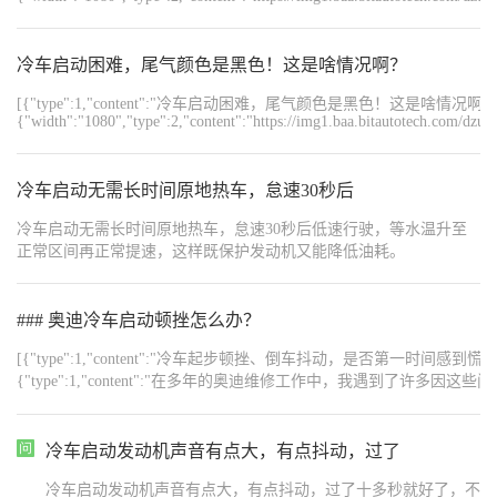
最佳状态，前300km请谨慎行车。 •行驶约500km后，制动盘和制动
摩擦块才能达到理想的磨损和承载性能，尽量避免紧急停车，特别
是在最初的300km内。 •最初行驶的1600km内应避免用作拖车。 M
冷车启动困难，尾气颜色是黑色！这是啥情况啊？
建议到正规加油站加注燃油。 《刹车系统需要磨合，切忌时常紧急
制动。
[{"type":1,"content":"冷车启动困难，尾气颜色是黑色！这是啥情况啊？","o
{"width":"1080","type":2,"content":"https://img1.baa.bitautotech.com/dzu
冷车启动无需长时间原地热车，怠速30秒后
冷车启动无需长时间原地热车，怠速30秒后低速行驶，等水温升至
正常区间再正常提速，这样既保护发动机又能降低油耗。
### 奥迪冷车启动顿挫怎么办？
[{"type":1,"content":"冷车起步顿挫、倒车抖动，是否第一时间感到慌张 —— 莫非变
{"type":1,"content":"在多年的奥迪维修工作中，我遇到
如实告知大家：这类问题大概率不是硬件故障，而是控制程序需要升级。","order":3},{"t
卡顿，需要系统更新一样，奥迪的发动机和变速箱控制软件也需定期
味着变速箱内部零件损坏。","order":5},{"type":1,"content":"","order":6
冷车启动发动机声音有点大，有点抖动，过了
迪维修店，使用专用设备检测当前软件版本。如非最新版本，直接升
冷车启动发动机声音有点大，有点抖动，过了十多秒就好了，不
题。","order":8},{"type":1,"content":"","order":9},{"type":1