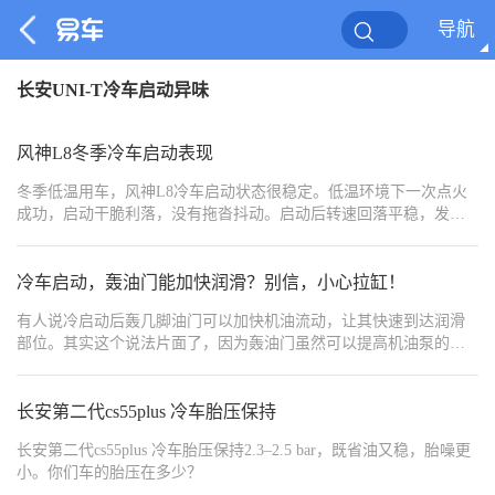
导航
长安UNI-T冷车启动异味
风神L8冬季冷车启动表现
冬季低温用车，风神L8冷车启动状态很稳定。低温环境下一次点火
成功，启动干脆利落，没有拖沓抖动。启动后转速回落平稳，发动
机工况稳定，没有明显异响。热车速度较快，不用长时间原地怠速
等待。低温下动力输出依旧平顺，混动系统工作正常。冬天日常代
步、早起出车都很靠谱，低温适应性很好。
冷车启动，轰油门能加快润滑？别信，小心拉缸！
有人说冷启动后轰几脚油门可以加快机油流动，让其快速到达润滑
部位。其实这个说法片面了，因为轰油门虽然可以提高机油泵的压
力，让机油更快到达润滑部位，但这个度把握不好的话反而适得其
反，不仅会加速磨损，甚至还会导致拉缸。
长安第二代cs55plus 冷车胎压保持
长安第二代cs55plus 冷车胎压保持2.3–2.5 bar，既省油又稳，胎噪更
小。你们车的胎压在多少？