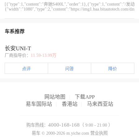
[{"type":1,"content":"奔驰S400L","order":1},{"type":1,"content
的时候，别猛踩油门，不然会加剧发动机磨损。
早起焦虑电量，埃安RT稳定真实的续航表现，真的太贴合日常通勤
{"width":"1080","type":2,"content":"https://img1.baa.bitautotech.com/dzu
需求了。
{"width":"1080","type":2,"content":"https://img1.baa.bitautotech.com/dz
{"width":"1080","type":2,"content":"https://img1.baa.bitautotech.com/dzu
车系推荐
长安UNI-T
厂商指导价：
11.59-13.99万
点评
问答
降价
网站地图
|
下载APP
易车国际站
|
香港站
|
马来西亚站
4000-168-168
购车热线：
（ 9:00 - 21:00 ）
易车 ©
2000-2026
m.yiche.com
营业执照