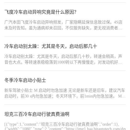
飞度冷车启动异响究竟是什么原因？
广汽本田飞度冷车启动异响频发，厂家隐瞒延保信息致过保。4S店
未及时告知。虽为通病却未召回，不仅服务缺失，更无视消费者权
益，已在车质网上投诉，希望厂家尽快处理！
冷车启动别太躁：尤其是冬天，启动后那几十
冷车启动别太躁：尤其是冬天，启动后那几十秒，转速会稍高，声
音也大点。等转速表稳稳落到1000转以下再慢慢走，对发动机好。
头几分钟水温没上来，尽量别大脚油门。
冬季冷车启动小贴士
新车驾驶小贴士 M 启动时勿急加速 无论是新车还是旧车，建议汽车
启动时，前30 s内勿急加速；冬天环境下，前1min内勿急加速。 M
避免负荷过重 建议处在磨合期的新车，实际载荷维持在规定 载荷的
70%及以下。 W 控制行驶时速 • 启动后不要高速运转发动机，应慢
慢暖机、平缓起步，严禁急加速。 • 不要维持同样的车速太久，无
坦克三百冷车启动行驶真费油啊
论车速快慢，处于磨合期的车辆，最好能经历各种发动机转速，以
[{"type":1,"content":"坦克三百冷车启动行驶真费油啊","order":1},
便充分磨合发动机。 •受制造条件限制，新轮胎的附着性能尚未处于
{"width":"1080","type":2,"content":"https://img1.baa.bitautotech.com/dz