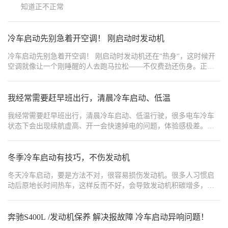
知道正不正常
进行系统检测！","order":11},{"type":1,"content":"","ord
件引起。很多时候，一个简单的软件升级就能避免几万元的高额维修费用，同时避免不必要的车辆折
{"type":1,"content":"若您遇到奥迪冷车起步顿挫的情况，不如先按此
冷车启动先别急着开空调！ 刚启动时发动机
{"width":"1080","type":2,"content":"https://img1.baa.bitautotech.com/dz
冷车启动先别急着开空调！ 刚启动时发动机还在“热身“，这时候开
空调就像让一个刚睡醒的人去跑马拉松——不仅费劲还伤身。正确
做法是：
我经常需要赶早班出行，清晨冷车启动、低温
我经常需要赶早班出行，清晨冷车启动、低温行驶，很多电车冷车
状态下会出现续航虚高、开一会快速掉电的问题，体验感极差。我
长期早高峰冷车开埃安RT通勤，完全没有出现这类问题，冷车续航
依旧真实稳定，彻底治愈了我的早高峰续航焦虑。冬天清晨气温
低，车辆静置一整晚，很多电车刚启动时续航虚标严重，行驶几公
冬季冷车启动有技巧，不伤发动机
里就掉几十公里续航。但埃安RT的电池管理系统很智能，冷车启动
冬天冷车启动，要是方法不对，很容易损伤发动机。很多人习惯启
后会快速适配工况，续航数据实时校准，不会出现虚假里程。我每
动后原地长时间热车，这样反而不好，会导致发动机积碳增多，油
天清晨冷车启动，开启暖风、除雾，正常汇入早高峰车流，拥堵路
耗增加。 正确的做法是：启动发动机后，等待30秒到1分钟，让机油
段平稳行驶，掉电循序渐进，特别规律。经过多次实测，冷车工况
充分润滑发动机各个部件，然后挂挡缓慢行驶，行驶过程中慢慢提
下的整体续航折扣和热车状态差距很小，不会出现异常耗电。一周
高转速，直到水温升高到正常范围，再正常加速。这样既能让发动
奔驰S400L /发动机保养 解决报故障 冷车启动异响问题！
早高峰通勤下来，续航完全够用，不用频繁补电。对于需要每天清
机预热，又能减少积碳。 冬季气温低，机油流动性差，启动发动机
晨用车、冷车高频启动的上班族来说，不用被冷车虚电困扰，不用