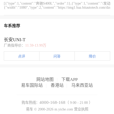
[{"type":1,"content":"奔驰S400L","order":1},{"type":1,"content
的时候，别猛踩油门，不然会加剧发动机磨损。
早起焦虑电量，埃安RT稳定真实的续航表现，真的太贴合日常通勤
{"width":"1080","type":2,"content":"https://img1.baa.bitautotech.com/dzu
需求了。
{"width":"1080","type":2,"content":"https://img1.baa.bitautotech.com/dz
{"width":"1080","type":2,"content":"https://img1.baa.bitautotech.com/dzu
车系推荐
长安UNI-T
厂商指导价：
11.59-13.99万
点评
问答
降价
网站地图
|
下载APP
易车国际站
|
香港站
|
马来西亚站
4000-168-168
购车热线：
（ 9:00 - 21:00 ）
易车 ©
2000-2026
m.yiche.com
营业执照