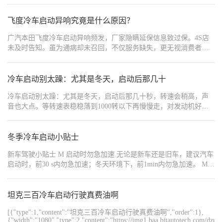
飞度冷车启动异响究竟是什么原因？
广汽本田飞度冷车启动异响频发，厂家隐瞒延保信息致过保。4S店
未及时告知。虽为通病却未召回，不仅服务缺失，更无视消费者权
益，已在车质网上投诉，希望厂家尽快处理！
冷车启动别太躁：尤其是冬天，启动后那几十
冷车启动别太躁：尤其是冬天，启动后那几十秒，转速会稍高，声
音也大点。等转速表稳稳落到1000转以下再慢慢走，对发动机好。
头几分钟水温没上来，尽量别大脚油门。
冬季冷车启动小贴士
新车驾驶小贴士 M 启动时勿急加速 无论是新车还是旧车，建议汽车
启动时，前30 s内勿急加速；冬天环境下，前1min内勿急加速。 M
避免负荷过重 建议处在磨合期的新车，实际载荷维持在规定 载荷的
70%及以下。 W 控制行驶时速 • 启动后不要高速运转发动机，应慢
慢暖机、平缓起步，严禁急加速。 • 不要维持同样的车速太久，无
坦克三百冷车启动行驶真费油啊
论车速快慢，处于磨合期的车辆，最好能经历各种发动机转速，以
[{"type":1,"content":"坦克三百冷车启动行驶真费油啊","order":1},
便充分磨合发动机。 •受制造条件限制，新轮胎的附着性能尚未处于
{"width":"1080","type":2,"content":"https://img1.baa.bitautotech.com/dz