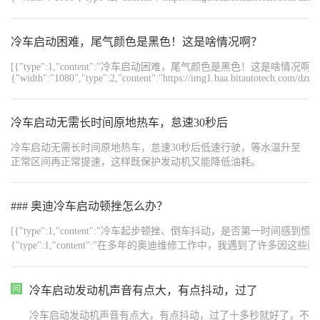
最佳状态，前300km请谨慎行车。 •行驶约500km后，制动盘和制动
摩擦块才能达到理想的磨损和承载性能，尽量避免紧急停车，特别
是在最初的300km内。 •最初行驶的1600km内应避免用作拖车。 M
冷车启动困难，尾气颜色是黑色！这是啥情况啊？
建议到正规加油站加注燃油。 《刹车系统需要磨合，切忌时常紧急
制动。
[{"type":1,"content":"冷车启动困难，尾气颜色是黑色！这是啥情况啊？","o
{"width":"1080","type":2,"content":"https://img1.baa.bitautotech.com/dzu
冷车启动无需长时间原地热车，怠速30秒后
冷车启动无需长时间原地热车，怠速30秒后低速行驶，等水温升至
正常区间再正常提速，这样既保护发动机又能降低油耗。
### 奥迪冷车启动顿挫怎么办？
[{"type":1,"content":"冷车起步顿挫、倒车抖动，是否第一时间感到慌张 —— 莫非变
{"type":1,"content":"在多年的奥迪维修工作中，我遇到
如实告知大家：这类问题大概率不是硬件故障，而是控制程序需要升级。","order":3},{"t
卡顿，需要系统更新一样，奥迪的发动机和变速箱控制软件也需定期
味着变速箱内部零件损坏。","order":5},{"type":1,"content":"","order":6
冷车启动发动机声音有点大，有点抖动，过了
迪维修店，使用专用设备检测当前软件版本。如非最新版本，直接升
冷车启动发动机声音有点大，有点抖动，过了十多秒就好了，不
题。","order":8},{"type":1,"content":"","order":9},{"type":1