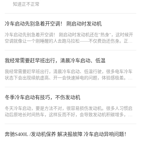
知道正不正常
进行系统检测！","order":11},{"type":1,"content":"","ord
件引起。很多时候，一个简单的软件升级就能避免几万元的高额维修费用，同时避免不必要的车辆折
{"type":1,"content":"若您遇到奥迪冷车起步顿挫的情况，不如先按此
冷车启动先别急着开空调！ 刚启动时发动机
{"width":"1080","type":2,"content":"https://img1.baa.bitautotech.com/dz
冷车启动先别急着开空调！ 刚启动时发动机还在“热身“，这时候开
空调就像让一个刚睡醒的人去跑马拉松——不仅费劲还伤身。正确
做法是：
我经常需要赶早班出行，清晨冷车启动、低温
我经常需要赶早班出行，清晨冷车启动、低温行驶，很多电车冷车
状态下会出现续航虚高、开一会快速掉电的问题，体验感极差。我
长期早高峰冷车开埃安RT通勤，完全没有出现这类问题，冷车续航
依旧真实稳定，彻底治愈了我的早高峰续航焦虑。冬天清晨气温
低，车辆静置一整晚，很多电车刚启动时续航虚标严重，行驶几公
冬季冷车启动有技巧，不伤发动机
里就掉几十公里续航。但埃安RT的电池管理系统很智能，冷车启动
冬天冷车启动，要是方法不对，很容易损伤发动机。很多人习惯启
后会快速适配工况，续航数据实时校准，不会出现虚假里程。我每
动后原地长时间热车，这样反而不好，会导致发动机积碳增多，油
天清晨冷车启动，开启暖风、除雾，正常汇入早高峰车流，拥堵路
耗增加。 正确的做法是：启动发动机后，等待30秒到1分钟，让机油
段平稳行驶，掉电循序渐进，特别规律。经过多次实测，冷车工况
充分润滑发动机各个部件，然后挂挡缓慢行驶，行驶过程中慢慢提
下的整体续航折扣和热车状态差距很小，不会出现异常耗电。一周
高转速，直到水温升高到正常范围，再正常加速。这样既能让发动
奔驰S400L /发动机保养 解决报故障 冷车启动异响问题！
早高峰通勤下来，续航完全够用，不用频繁补电。对于需要每天清
机预热，又能减少积碳。 冬季气温低，机油流动性差，启动发动机
晨用车、冷车高频启动的上班族来说，不用被冷车虚电困扰，不用