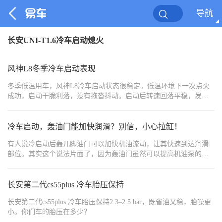
导航
长安UNI-T1.6冷车启动熄火
风神L8冬季冷车启动表现
冬季低温用车，风神L8冷车启动状态很稳定。低温环境下一次点火
成功，启动干脆利落，没有拖沓抖动。启动后转速回落平稳，发动
机工况稳定，没有明显异响。热车速度较快，不用长时间原地怠速
等待。低温下动力输出依旧平顺，混动系统工作正常。冬天日常代
步、早起出车都很靠谱，低温适应性很好。
冷车启动，轰油门能加快润滑？别信，小心拉缸！
有人说冷启动后轰几脚油门可以加快机油流动，让其快速到达润滑
部位。其实这个说法片面了，因为轰油门虽然可以提高机油泵的压
力，让机油更快到达润滑部位，但这个度把握不好的话反而适得其
反，不仅会加速磨损，甚至还会导致拉缸。
长安第二代cs55plus 冷车胎压保持
长安第二代cs55plus 冷车胎压保持2.3–2.5 bar，既省油又稳，胎噪更
小。你们车的胎压在多少？