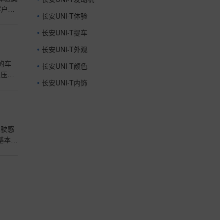
乐趣
客户会
长安UNI-T体验
吃惊？
NIT
长安UNI-T提车
带声
长安UNI-T外观
，总是
中控屏
的车
长安UNI-T颜色
什么
增压发
长安UNI-T内饰
宽度
去旅行
盘的电
还有一
漂亮
驾驶感
大的空
基本都
气
秒之类
晶仪表
顿挫
觉非常
基本没
哈
基本保
我来
软材