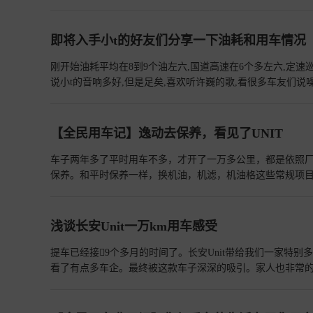
设计连副驾都是电动座椅宽敞舒适的后排关上车门，UNI-
完美腰线连贯整个车身打开车门来到主驾视角科技感不错的
这短暂介绍，大家也喜欢上了UNI-T吗？欢迎大家来交流哟
即将入手小t的好友们分享一下油耗和用车情况
刚开始油耗平均在8到9个油左六,国道高速在6个多左六,定速巡
说小t的音响多好,但是足矣,喜欢听许巍的歌,看很多车友们说
不开窗户,很爱干净,就一直开空调,夏天19度,风速2档,冬天
强太多了,他的车闭着窗户都很吵,再说说车的配置,我当时选小
微有一点慢,也不至于很着急用它,从进车门到启动发动机到拉
【全民用车记】逸动去保养，看见了UNIT
心,360全景影像很优秀,虽然对于我来说多余,到对于新手很有
车子两年多了平时用车不多，才开了一万多公里，都是依照厂
保养。和平时保养一样，换机油，机滤，机油格这些常规项目，
还可以，有休息室还有免费午餐还能免费洗车。保养的过程我
菜，前脸造型很科幻，像概念车一样，开在路上估计回头率会很
观是我的菜，这个前脸看上去很像一个概念车大灯是在中间
浅谈长安Unit一万km用车感受
肉感中控台2个连起来的大屏幕，挡把的造型很独特，电子式
>>
提车已经接9个多月的时间了。长安Unit带给我们一家特
看了有点多车企。最终被这款车子深深的吸引。家人也非常的赞同
缸涡轮增压发动机。它的变速箱采用的是7档试试双离合变速箱。
款车子的动力非常的强悍，拥有着三种驾驶模式。当你在高