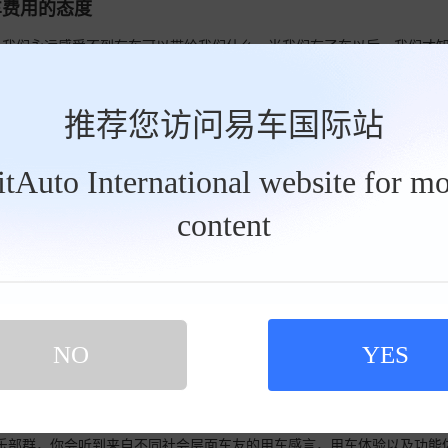
非常的宽松，而且后排的空间也特别的大，可以容纳三个成年人，完全不
车费用的态度
偏离预警系统，车道保持辅助系统，主动刹车，疲劳驾驶提醒等功能都配
我的安全性非常的靠谱。长安Unit的造型特别的漂亮。无边框的前脸造型设
，我们永远感受不到有车可以带给我们什么，当我们有了车以后，我们才
上去的就特别心动的车型。LED的日间行车灯像一抹刀锋一样特别的漂亮
基本要素，其实很多人都希望拥有自己的一辆爱车，那么这辆车是我们生
亮的时候就像一个天使羽翼一样。双排双出的排气管也是特别的漂亮。后
它以后我们就可以看更多更的东西，去更的地方，更远的地方，这样
前排的分布也是特别的漂亮，非常的有序。这款车子配备的是全景天幕。
提高便捷，我们应该多多分享和爱车之间发生的故事，哪怕就是一段自拍
推荐您访问易车国际站
椅调节是必备。更加细致的按钮调节开关在驾驶位置的前方。同时配备的
的风景自驾。路边的风景更很自然拍出来得车子也很美这运动十足的外边
到，非常的实用。
查看详情>>
弃了很久现在的河道都长出了野草不过环境和风景都不错这款车的高配有
BitAuto International website for mo
这里设计的还是有点科技元素LED的小灯还是挺亮的后面还有一个阅读
这款车也算得上一款高颜值的车型，生活中其实有一辆车子还是非常棒的，它
架很实用还可以盖上美观多了隐藏设计不错UNI的尾巴还是怎么看都性感
爱车拍上两张自拍，感觉秀一下自己的爱车也是在修出自己的生活态度，
content
没有细心的把它记录下来，拍摄下来写成文章，分享出来，这才是最关键
上都会自然的写出自己和爱车之间发生的故事，所以说写出一篇文章也的
的伙伴，长安UNI-T一款我非常喜欢的小车。这款车定位也算是SUV
这款车的设计前面的格栅设计也是有点独特下面加装了一个前唇有点不错
迷了后门的把手也是做了隐藏座椅舒适度还是不错的后面这个袋子有点方
所有的事物都与爱车息息相关，有车后毕竟生活上也是增加了很多便利，
窗的效果有点不错吧扬声器这里的造型有点不习惯还是传统的更看方向
。这就说明选择了一款非常时尚的车型，这款车确实是颜值很高，让更多
NO
YES
是SUV视野自然还不错一看车的美感来自拍摄的用心和态度
查看详情>>
，这个设计也是很特殊的一个设计，她上常的大灯位置是一个日行灯，加
那大轮毂看上去也十分的华丽，整体都有发的国产车自由的魅力，现在的
还很稳定，这个是我们胸科的需求。帅气的车型总是展现出更的魅力45
欢外形很酷的车型一路上有车的陪伴更加的快乐看看座椅有点电竞座椅的
的小汽车多功能按键很的省时省力方向盘的LOGO特写一张档把侧面有个
俱乐部群，你会听到来自不同社会层面车友的用车感言，用车体验以及功能