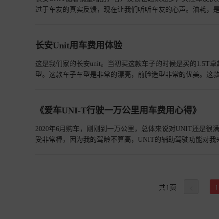
这样的内饰是不是很漂亮侧面更加凸显他的气质还是UNI这
过于车友的真实反馈，现在让我们听听车友的心声。油耗，
查看详情>>
说，UNIT动力刚刚的，我不敢用运动模式，一般就是舒适
才六个？我都跑到8个多了，平时上班赶时间，超车必不可少
我就不用担心，油门一踩，顿时推背感十足，轻松超越，本来
长安Unit用车费用体验
浪！早上上班开着有劲，对我脾气，油耗高点无所谓啦！开
停不好，总掌控不住与路边马路牙子的距离，一不小心就容易
这是我们家的长安unit。当初买这款车子的时候是买的1.5
主动呈现车侧影像，辅助停车！这样就不用担心侧方停车的问
型。这款车子车型是非常的漂亮，前脸造型非常的优美。这款车
呢？
查看详情>>
动机。据说它的整个扭力可以达到300牛每米。对这款车子的
达到了1870毫米，同时高度是1565毫米。一家人的出行
的时候，后备箱都被堆得满满的。这款车子的驾驶也非常的
《爱车UNI-T行驶一万公里用车费用心得》
动助力。虽然是一个前置前驱的车子，但是毫不影响它的整个
个备胎，可以让你安心的行驶。长安Unit的前脸造型非常
2020年6月购车，刚刚到一万公里，总体来说对UNIT还
的还是他后方的一对尾翼。如果不添加可能你会感觉有点秃
受非常棒，因为我的驾龄不算高，UNIT的辅助驾驶功能对
间。非常漂亮的后尾灯。后边的造型也非常的优秀，而且采用
是软材质，触感不错，平时上班经常在车里午休，也是我的“
管。后门的门把手位置也非常的奇特，在右上方。前面的空
的，没在意过，只能说，UNI-T蓝鲸NE1.5T发动机，27
盘。有点多地方摸着都非常的舒适，而且都是皮质的包裹。细节满
感。买的纯皮的手缝方向盘，手感很好，缝的细节上还不是
的高级。
查看详情>>
怎么用，毕竟远途很少。偶尔手机没电还是很好用的。202
共
1
页
1
<
哈，网络音乐太爽了，每天上下班路上都点“巅峰榜”，很随
养和加装，也没任何问题！正常驾驶顺畅，也没有顿挫感！平时
说，非常的给力。外观来讲，就不多说了，毕竟选了自己最