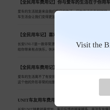
快乐。整个车子的空间更是没得说，副驾驶和主驾驶的位置
【全民用车费用记】你与爱车的生活在于你用
题。这款车子的配置也是非常的不错，车身稳定系统，车道
有。其实买车子更多的还是看它的安全性能，长安unit带给
爱车的生活就是来自我们平日的生活，因为在没有车的时候
的看。这款车子开出去是特别的有面子。这是一款第一眼看
车生活会让我们变得更加的愉快便捷，这就是爱带给我们的
个尾部也是显得特别的圆润。尾部拥有着LED刹车尾灯。点
必需品吗？其实也不是，但是他是我们的需求追求用品，有了
间非常的宽广。同时后边配备的有单独的空调出风口。整个
们享受更的生活，一辆车只是为了让我们的生活提高质量，
的门把手显得更加的高科技。红黑相间的内饰设计。电动座
代表了你对车的一个态度，今天继续来分享一下和爱车出行
【全民用车记】喜欢了有你的世界由于更精彩
方向盘。钢琴烤漆的空调调节按钮。所有的细节都非常的独
不喜欢呢郊外的小桥也是古老的见证下面是一个河堤也是废
Visit the 
车辅助的功能，后方有车反光镜就会点亮车内还有一个摄像头
长安UNI-T是一款非常漂亮的车型，从颜值角度上来说，
便后排的空间也不小了这个大旋钮是调节驾驶模式的双水杯支
给你带来有点快乐，休闲的时候我们可以开着车去郊外，给
是这个角度更是展现车子的美丽
查看详情>>
爱车的故事，我们身边会发生有点多故事，只不过是大家有
步。其实发帖这件事还是不太难的，如果一个爱车的人基本
太难，只要发自内心的想法就可以了，今天来到郊外分享一下我
【全民用车费用记】爱车生活离不开它的相伴
款式但是吧又有点轿车的影子还有日行灯的设计也是突出了
的一个运动效果还是有点吸引目光的后面看起来就更使人着
爱车的生活离不了有安排他的陪伴，在生活的日子里，我们
装一些东西这辆车座椅有点有特色后面的阅读灯有点漂亮大天
这个他的外形非常的炫酷，走到哪里都可以来不少的回头率
操控非常的轻盈上面扬声器这里设计还是有点看的小车也算
上去都说非常不错，而且设计也很独特，大灯设计在了下面
婉儿富有科技感，所以引来不少的回头率，也是很自然了，
越来越漂亮了，我希望国产车越坐越，做的不光漂亮，而且
UNIT车友用车费用的心得体验
突出了这款车的运动表现现在不管是年轻人还是中年人都喜
里是一个装饰的设计上面都是透气孔的设计仪表上有一个模拟
长安UNIT随着销量增加，客户反馈也越来越多，关注车友