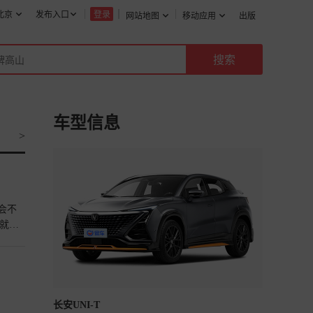
北京
发布入口
登录
网站地图
移动应用
出版
车型信息
>
会不
就搭
的变速
的驾驶
然要
科技满
的内饰
长安UNI-T