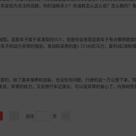
款车看起来很的活力性感的尾部是不是很酷一路上有了爱车的陪伴生活更有
是车友较为关注的话题，你的油耗多少？你油耗怎么这么低？怎么跑的？
经济模式，但是动力表现也可以，然后油耗下来也就6个多，有的客户就很
，太肉的车，侧方来车距离较近，超不超？动力弱，超不过去怎么办？但U
30分钟的车程，只需要20来分钟就能到达，我就喜欢这车的爆发力，还
着就要享受吗！辅助驾驶功能，一般女车友聊的比较多的话题，侧方停车
磕碰轮胎，UNIT马牌轮胎不便宜，但是侧雷达探测到车侧距离近的话，
T卓越型。这款车子属于紧凑型的SUV，但是你会发现这款车子有点像轿跑类
题了！还有车友议论改装的话题等等，那么如果你是UNIT车友你会说些
子的动力非常的强劲，发动机采用的是1.5T180匹马力，直列4缸涡轮
空间我也是有点满足的，而且这款车子的车身长度达到4515毫米，车身的
依靠他妥妥的，没有问题。而且整个后备箱空间也非常的充足，每当一家人出
轻松，而且方向盘感觉非常的轻，可能是因为这款车子配备的是一个方向
车子的动力。19寸的轮胎可以带你跨越所有的障碍，而且后备箱配备的
的优美。看上去特别的帅气。而且有着修长的车身，会让你感觉非常的长。最
是很满意的，除了基本保养和加装，也没任何问题，行驶的这一万公里下来，
，但是添加了以后感觉增加了有点大的美观。圆润的尾部造就了后备箱蛮
我来说，非常的给力。又自带行车记录仪，可以说非常的省心了。内饰材质
的是黑底的长安logo。在最下方配备的还有一个领航灯。这是双排单出排
休息室”了。动力方面，高速和日常市区，表现都很满意，至于加速多少
间非常的充足。这款车型设置的是隐藏式的门把手。同时中控仪表盘是液
10mm的轴距，300牛米的最大扭矩，操控非常有韧性，正常驾驶顺畅，也没有
满的长安Unit，长安unit带给我非常的驾驶感受，而且这款车子感
很完美。车内没放什么太香的香水，在出风口放了两个香水条。无线充电
0年6月购车，刚刚到一万公里！阳光与爱车，我都爱。哈哈哎呀，该擦车了
前往
页
GO
>
心。也曾想过改装下后面的灯饰，还是等我看够原厂的再说吧哈哈！除了
上班经常在车里午休，也是我的“休息室”了。UNIT的辅助驾驶功能对
喜欢的。动力方面，高速和日常市区，表现都很满意！内饰材质基本都是