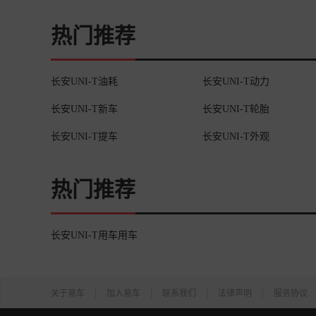
质，触感不错！
查看详情>>
热门推荐
长安UNI-T油耗
长安UNI-T动力
长安UNI-T新车
长安UNI-T轮胎
长安UNI-T提车
长安UNI-T外观
热门推荐
长安UNI-T用车用车
关于易车
加入易车
联系我们
法律声明
服务协议