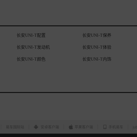
长安UNI-T配置
长安UNI-T保养
长安UNI-T发动机
长安UNI-T体验
长安UNI-T颜色
长安UNI-T内饰
易车国际站
安卓客户端
苹果客户端
手机易车
ju