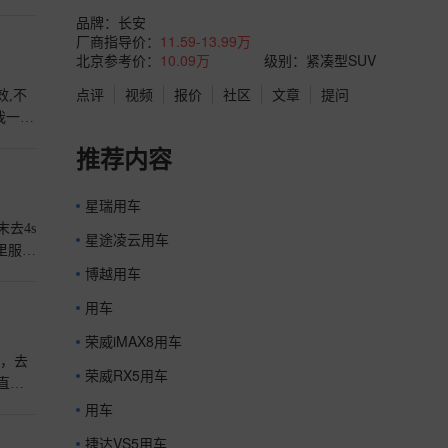
包围
品牌：
长安
今天我
厂商指导价：
11.59-13.99万
北京参考价：
10.09万
级别：紧凑型SUV
点评
视频
报价
社区
文章
提问
效,不
我一般
他的车
推荐内容
觉稍
星瑞用车
去4s
星途凌云用车
里服务
博越用车
是我的
的外
用车
很有肌
详情
荣威iMAX8用车
型，去
荣威RX5用车
直立4
。这
用车
我感到
捷达VS5用车