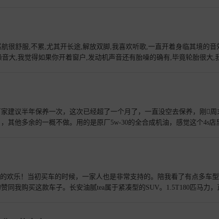
T就恢复了原有的动感气质犀利帅气的尾灯运动感十足的四出排气与帅气的后
双联屏动感多功能方向盘上的红色大标科技感不错的中控设计好了，看完
！
查看详情>>
航很舒服,不累,尤其开长途,解放双脚,我喜欢听歌,一直开着身临其境的音
噪音大,我觉得如果你开着窗户,发动机声音还有胎噪的确有,毕竟轮胎很大,
暖风开5档,暖风不费油,很安静,静谧性很好,我父亲开的是日产尼桑,我觉得比
t就是因为他的配置,很科技,很帅气,车机这一块我不是太吐槽,正常吧,是感
安全带,车机也就差不多好了,不是很慢,从开车到现在没有出现过问题,很省
用,有总比没有好,一直都加92号油。
查看详情>>
家建议半年保养一次，这次已经超了一个月了，一直没空去保养，刚周末
其他多余的一概不做。用的是原厂5w-30的全合成机油，感觉这个4s店
没看，我就到展厅里逛逛看看新出的车，新出的UNIT感觉还不错，外观
高。20寸超大的轮毂看起来很霸气原厂的全合成机油休息室都没人unit
，头顶的尾翼造型独特后备箱空间还可以，放平后能当床睡觉侧面看上去
的这个轮毂20寸，看上去太霸气了，远处看这个大脚很有运动的气息
查看
别多的欢乐！当初买车的时候，一家人也是非常支持的。陪我看了有点多车
我购买这款车子。长安油腻tea属于紧凑型的SUV。1.5T180匹马力，
车身长度是4580毫米，车身宽度是1905毫米，车身的高度是1565毫米
速上行驶的时候开启运动模式，这种强悍的动力让我感到惊讶，同时也让