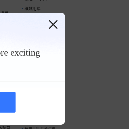
是问
备的
缤越用车
计特别
知道爱
荣威i5用车
。整
活中的
排的空
才让我
沃尔沃XC90用车
隐藏式
，这
长安CS75用车
多功能
谁看了
一个超
re exciting
灯很方
可以
最新推荐
尤其
包括和
的一
长安UNI-T油耗
并不是
的一个
长安UNI-T动力
吧这样
长安UNI-T配置
便可以
尤其是
盘的
的人看
长安UNI-T保养
上权重
长安UNI-T新车
车做的
度也是
长安UNI-T轮胎
意思这
长安UNI-T发动机
按钮
体验莫