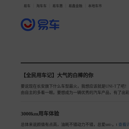
易车
淘车车
易车惠
易鑫金融
本地车市
【全民用车记】大气的白棒的你
要说现在长安旗下什么车型最火，我想应该就是UNI-T了吧
由自主的多看一眼。要想成为一辆优秀的汽车产品，有了出彩
载了拥有180马力的全新蓝鲸1.5T高压直喷发动机，给UN
箱来匹配，为此UNI-T还搭载了全新蓝鲸7速湿式双离合变速
乐趣。随着现在大家对健康的重视，UNI-T还采用了各种
3000km用车体验
分享给大家，下面就和我一起来看一看吧！众多车型中，我
满的修长大灯完美的45度角完美车身线条一览无余熏黑的动
总体来说颜值有点高，油耗不错动力不错，总爱uni-。t
查看详