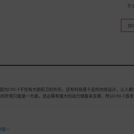
！因为UNI-T不仅有大胆前卫的外形，还有科技感十足的内饰设计，让人都
的外观只能是一方面，还必需有强大的动力储备来支撑，所以UNI-T首发
I-T不重的车身带来了不错的动力输出，有了强劲的动力当然还要有一个优秀
器，优秀的发动机与变速箱的完美配合，让UNI-T行驶在路上具有了不错
环保工艺、更加严苛的健康标准，让它成为了一辆健康的车。这么好的车，当
怎么眼里只有你呢？原来你有着这么前卫大气的前脸这么炫酷的前脸灯组
感轮毂20寸大脚新颖的拉手弹出开门进入车内首先看到的是科技与运动风
情>>