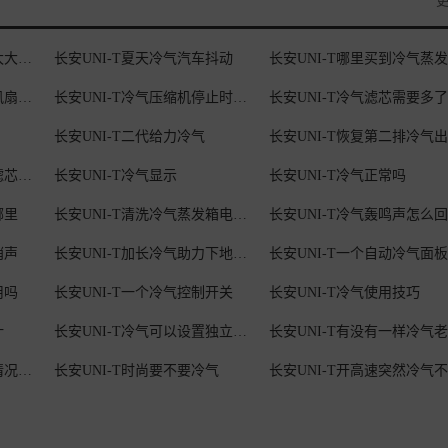
长安UNI-T自动冷气风量太大可以
长安UNI-T夏天冷气汽车抖动
长安UNI-T车主夏天冷气风扇只有
长安UNI-T冷气压缩机停止时候打齿
长安UNI-T冷气滤芯需要多了
长安UNI-T二代给力冷气
长安UNI-T冷气滤芯空气滤芯不在影响
长安UNI-T冷气显示
长安UNI-T冷气正常吗
哪里
长安UNI-T清洗冷气蒸发箱电阻需要
长安UNI-T冷气轰鸣声怎么
哨声
长安UNI-T加长冷气助力下地多少
长安UNI-T一个自动冷气面板
用吗
长安UNI-T一个冷气控制开关
长安UNI-T冷气使用技巧
计
长安UNI-T冷气可以设置独立调节
长安UNI-T知道打开冷气情况怎么
长安UNI-T时尚要不要冷气
长安UNI-T开高速突然冷气