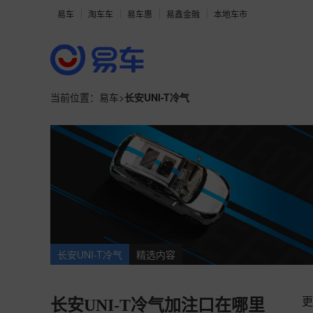
易车
淘车车
易车惠
易鑫金融
本地车市
当前位置：
易车
>
长安UNI-T冷气
长安UNI-T冷气
精选内容
更
长安UNI-T冷气加注口在哪里