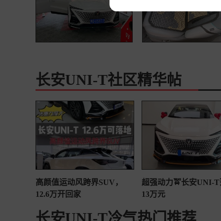
长安UNI-T社区精华帖
高颜值运动风跨界SUV，
超强动力🚖长安UNI-
12.6万开回家
13万元
长安UNI-T冷气热门推荐