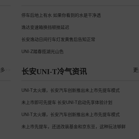
停车后地上有水 如果你看到的水是干净透
逸达变速箱换挡顿挫延迟
长安逸动日间行车灯发黄售后告知正常
UNI-Z踏春揽湖光山色
多
>>
更
长安UNI-T冷气资讯
UNI-T太火爆，长安汽车创新推出未上市先提车模式
未上市即可先提车 长安UNI-T启动先享体验计划
UNI-T太火爆，长安汽车创新推出未上市先提车模式
未上市先提车，还送改装基金和京东豆，这种玩法够鲜