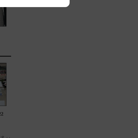
22
多 >>