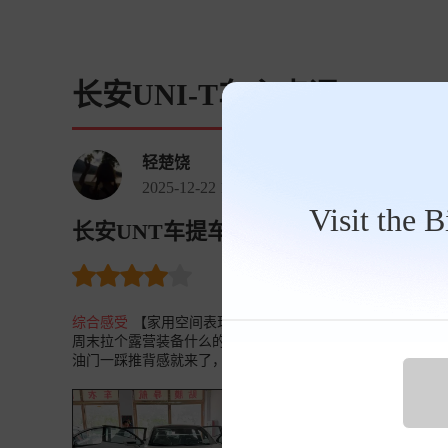
长安UNI-T车主点评
轻楚饶
2025-12-22 12:54:09
Visit the 
长安UNT车提车一年半分享！ 长安UNI-T 
裸车价
7.3万
油耗 10.3
购
综合感受
【家用空间表现】 空间绝对够用了，我们家平时
周末拉个露营装备什么的也很方便。 【动力，操控】 动力
油门一踩推背感就来了，高速上想提速也很有底气。经济模