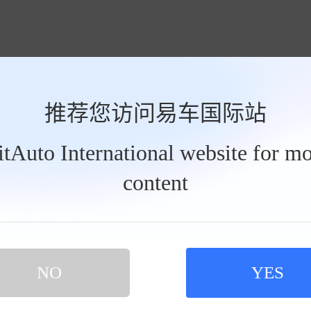
推荐您访问易车国际站
BitAuto International website for mo
2023款 第二代 1.5T 尊贵型
content
车时间 2025-09-24
就三口人，孩子坐后排腿随便伸。后排放倒之后我试过，躺两个人完全没问
这块我很满意，普通模式下市区开轻轻松松，超车很跟脚。要是切到运动模
式我感觉
查看完整点评 >>
NO
YES