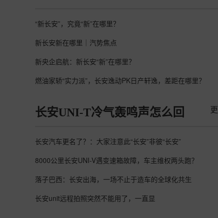
“新长安”，究竟“新”在哪里？
新长安新在哪里｜汽势焦点
新央企启航：新长安“新”在哪里？
燃油家轿“实力派”，长安逸动PK日产轩逸，差距在哪里？
更
长安UNI-T冷气轰鸣声怎么回
长安汽车更名了？：大家注意此“长安”非彼“长安”
8000公里长安UNI-V遇变速箱故障，车主维权两头跑？
落子巴西：长安出海，一场不止于造车的全球化共生
长安unit远程拍照突然不能用了，一直显