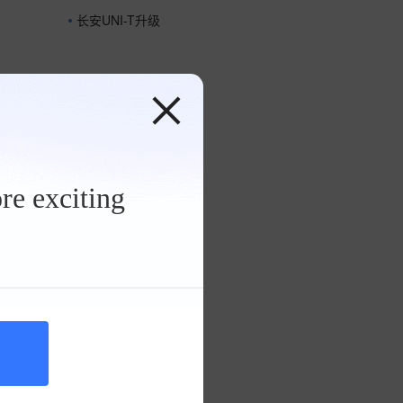
长安UNI-T升级
re exciting
题，
式，