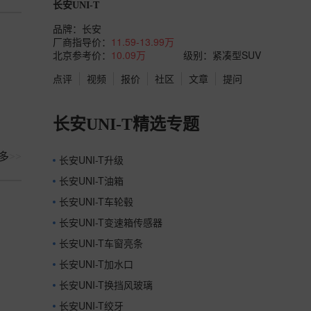
长安UNI-T
品牌：
长安
厂商指导价：
11.59-13.99万
北京参考价：
10.09万
级别：紧凑型SUV
点评
视频
报价
社区
文章
提问
长安UNI-T精选专题
多
>>
长安UNI-T升级
长安UNI-T油箱
长安UNI-T车轮毂
长安UNI-T变速箱传感器
长安UNI-T车窗亮条
长安UNI-T加水口
长安UNI-T换挡风玻璃
长安UNI-T绞牙