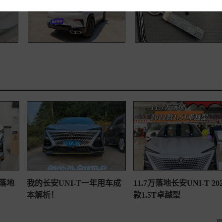
T落地
我的长安UNI-T一年用车成
11.7万落地长安UNI-T 20
本解析！
款1.5T卓越型
更