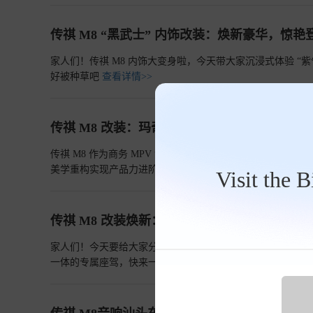
传祺 M8 “黑武士” 内饰改装：焕新豪华，惊艳
家人们！传祺 M8 内饰大变身啦，今天带大家沉浸式体验 
好被种草吧
查看详情>>
传祺 M8 改装：玛奇朵米皮料打造豪华陆地行
传祺 M8 作为商务 MPV 领域的经典车型，其原厂设计
美学重构实现产品力进阶：
查看详情>>
Visit the 
传祺 M8 改装焕新：全方位升级，打造专属豪
家人们！今天要给大家分享一个超赞的传祺 M8 改装案例
一体的专属座驾，快来一起看看这场精彩的蜕变吧
查看详情>