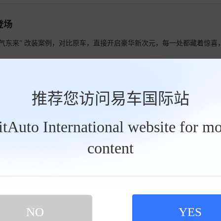
登场
“紫气东来” 改装案例，对比原车，直接开启豪华新次元，每一处都藏着惊喜
宫
推荐您访问易车国际站
已具备大气恢弘的商务格调。本次改装方案在延续品牌基因的基础上，通过系统
BitAuto International website for mo
content
华座驾
，经过一番精心改造，这辆车从原车的常规配置摇身一变，成为了集豪华与
>
NO
YES