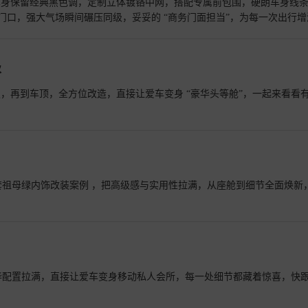
。车身保留经典黑色调，定制立体镀铬中网，搭配专属前包围，硬朗车身线
店门口，强大气场瞬间碾压同级，妥妥的 “商务门面担当”，为每一次出行增
级
板，再到车顶，全方位改造，直接让爱车变身 “豪华头等舱”，一起来看看
？这套祖母绿内饰改装案例 ，把高级感与实用性拉满，从座舱到细节全面焕新
 豪华配置拉满，直接让爱车变身移动私人会所，每一处细节都藏着惊喜，快