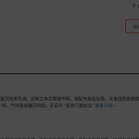
身保留沉稳黑色调，定制立体式镀铬中网，搭配专属前包围，车身线条更硬
一停，气场直接碾压同级，妥妥的 “商务门面担当”
查看详情>>