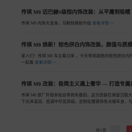
传祺 M8 迈巴赫S级棕内饰改装：从平庸到吸睛
传祺 M8 内饰大变身，马鞍棕焕新升级
查看详情>>
传祺 M8 焕新！棕色拼白内饰改装，颜值与质
家人们！传祺 M8 车主看过来 ，今天带来超绝的棕色拼白
一起看
查看详情>>
传祺 M8 改装：极简主义遇上奢华 — 打造专
传祺 M8 原厂外观本就自带商务基因，这次改装在保留沉
下光泽温润，低调中尽显高级。定制化镀铬饰条点缀车身，
优雅姿态诠释 “商务门面” 担当
查看详情>>
共
1
页
1
<