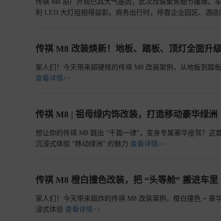
传祺 M8 原厂外观已具大气基因，此次改装聚焦细节雕琢
利 LED 大灯组相得益彰。商务出行时，停靠企业园区、酒
崇仪式感
查看详情>>
传祺 M8 改装焕新！地板、踏板、顶灯全面升
家人们！今天带来超硬核的传祺 M8 改装案例，从地板到踏
查看详情>>
传祺 M8 | 祖母绿内饰改装，打造移动豪华绿洲
想让你的传祺 M8 跳出 “千篇一律”，变身专属豪华座驾
沉浸式体验 “移动绿洲” 的魅力
查看详情>>
传祺 M8 橙白撞色改装，把 “头等舱” 搬进车里
家人们！今天带来超炸的传祺 M8 改装案例，橙白撞色 +
浸式体验
查看详情>>