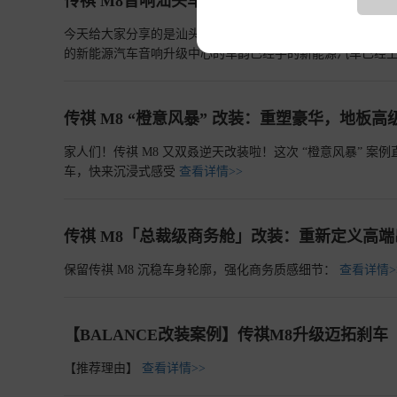
传祺 M8音响汕头车韵改装方案：先锋、诗芬
今天给大家分享的是汕头车韵汽车音响改装店开业以来，升级改
的新能源汽车音响升级中心的车韵已经手的新能源汽车已经
传祺 M8 “橙意风暴” 改装：重塑豪华，地板高
家人们！传祺 M8 又双叒逆天改装啦！这次 “橙意风暴”
车，快来沉浸式感受
查看详情>>
传祺 M8「总裁级商务舱」改装：重新定义高端
保留传祺 M8 沉稳车身轮廓，强化商务质感细节：
查看详情>
【BALANCE改装案例】传祺M8升级迈拓刹车
【推荐理由】
查看详情>>