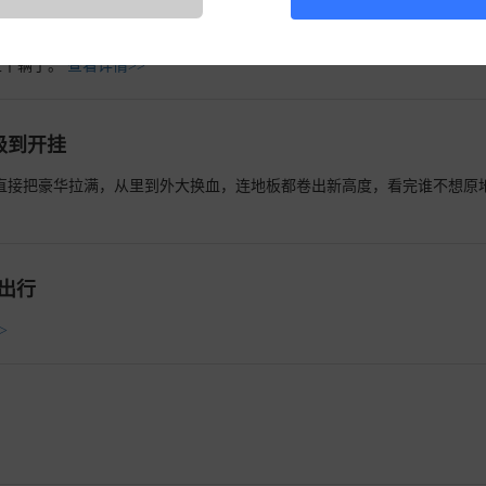
尼等配置解析
装的第297辆传祺汽车——传祺m8，车韵服务车数迄今30000余台。作
上千辆了。
查看详情>>
级到开挂
 案例直接把豪华拉满，从里到外大换血，连地板都卷出新高度，看完谁不想原
出行
>