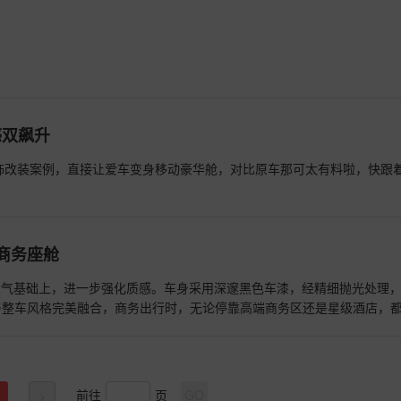
感双飙升
内饰改装案例，直接让爱车变身移动豪华舱，对比原车那可太有料啦，快跟
属商务座舱
稳大气基础上，进一步强化质感。车身采用深邃黑色车漆，经精细抛光处理
与整车风格完美融合，商务出行时，无论停靠高端商务区还是星级酒店，
前往
页
GO
>