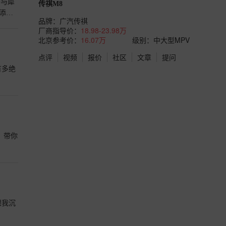
条与犀
传祺M8
添尊
品牌：
广汽传祺
厂商指导价：
18.98-23.98万
北京参考价：
16.07万
级别：中大型MPV
点评
视频
报价
社区
文章
提问
有多绝
，带你
跟我沉