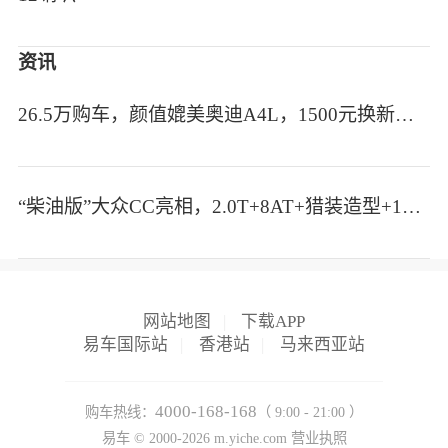
资讯
26.5万购车，颜值媲美奥迪A4L，1500元换新轮毂
“柴油版”大众CC亮相，2.0T+8AT+猎装造型+18寸轮毂，预售29.8万
网站地图
|
下载APP
易车国际站
|
香港站
|
马来西亚站
4000-168-168
购车热线：
（ 9:00 - 21:00 ）
易车 ©
2000-2026
m.yiche.com
营业执照