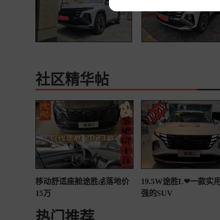
社区精华帖
移动舒适座舱途胜💰落地价
19.5W途胜L❤一款实
15万
强的SUV
热门推荐