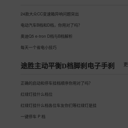
24款大众CC变速箱异响问题突出
电动汽车B档和D档，你用对了吗？
奥迪Q5 e-tron D档与B档解析
每天一个省电小技巧
更
途胜主动平衡D档脚刹电子手刹
正确的启动和停车挂档顺序你用对了吗？
红绿灯挂什么档位
红绿灯挂什么档各位车友你们等红绿灯是挂
一键停车 P 档