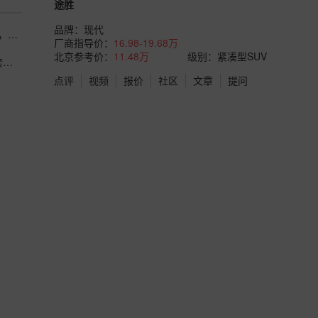
途胜
品牌：
现代
现役Moto3组别赛车硬件参数 搭载250cc四冲程单缸动力单元，动力输出区间维
厂商指导价：
16.98-19.68万
北京参考价：
11.48万
级别：紧凑型SUV
1.5T发动机即可输出200马力、253牛·米的动力，途胜L的这套动力系统在合资
点评
视频
报价
社区
文章
提问