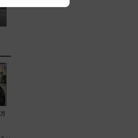
8万
多 >>