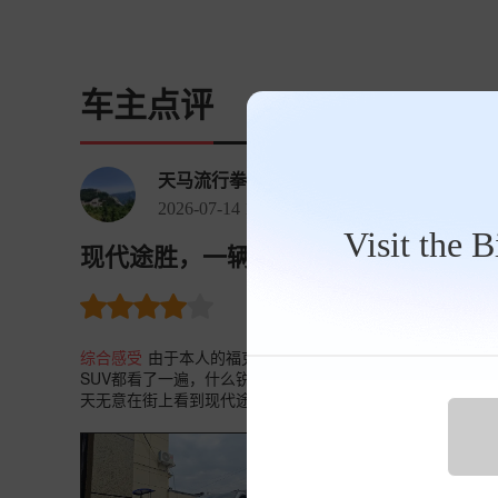
车主点评
天马流行拳
2026-07-14 16:16:25
Visit the 
现代途胜，一辆被埋没的好车。 途胜 202
裸车价
7.6万
油耗 12.0
购
综合感受
由于本人的福克斯空间实在是太小，而且也开了9
SUV都看了一遍，什么锐际，昂科威S，威兰达，荣放，唯
天无意在街上看到现代途胜L，瞬间要我眼前一亮，这样我的