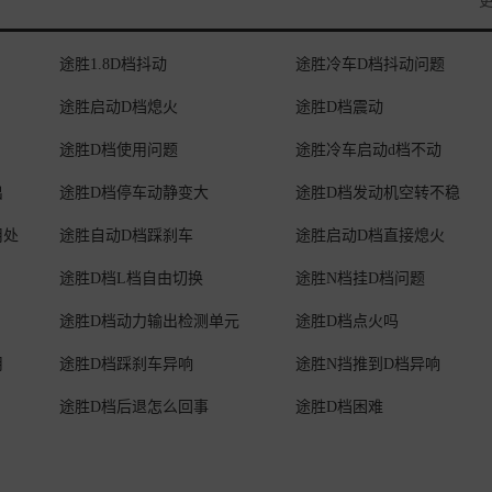
途胜1.8D档抖动
途胜冷车D档抖动问题
途胜启动D档熄火
途胜D档震动
途胜D档使用问题
途胜冷车启动d档不动
出
途胜D档停车动静变大
途胜D档发动机空转不稳
用处
途胜自动D档踩刹车
途胜启动D档直接熄火
途胜D档L档自由切换
途胜N档挂D档问题
途胜D档动力输出检测单元
途胜D档点火吗
用
途胜D档踩刹车异响
途胜N挡推到D档异响
途胜D档后退怎么回事
途胜D档困难