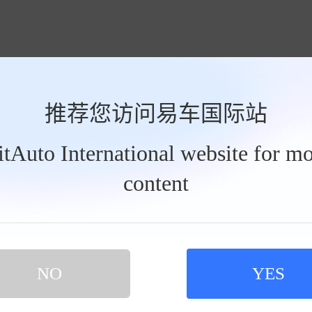
推荐您访问易车国际站
BitAuto International website for mo
5款 途胜L 1.5T 自动两驱尊贵版
content
车时间 2025-08-15
年多了，所以最近就打算换个空间大一点的车，兜兜圈圈基本把市面上的
独从来没去看过现代，毕竟本人买了好几辆车了，从来没有考虑过现代的车
购车名单中
查看完整点评 >>
NO
YES