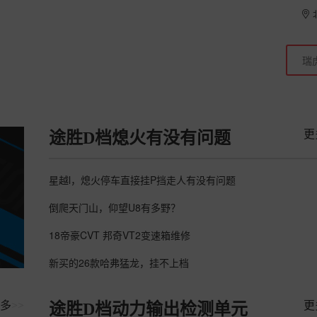
更
途胜D档熄火有没有问题
星越l，熄火停车直接挂P挡走人有没有问题
倒爬天门山，仰望U8有多野？
18帝豪CVT 邦奇VT2变速箱维修
新买的26款哈弗猛龙，挂不上档
多
>>
更
途胜D档动力输出检测单元