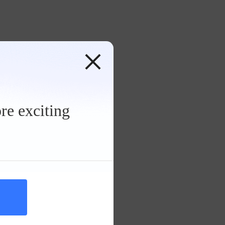
re exciting
油车
，某