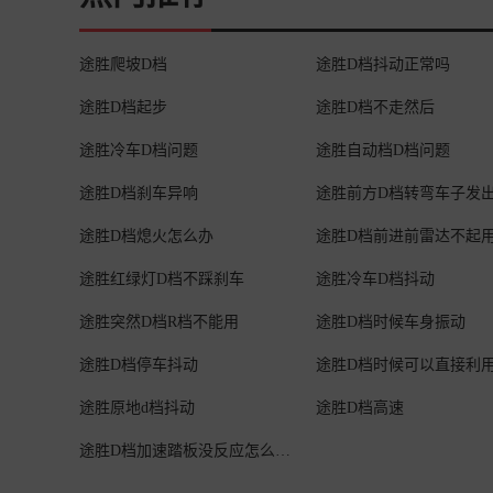
途胜爬坡D档
途胜D档抖动正常吗
途胜D档起步
途胜D档不走然后
途胜冷车D档问题
途胜自动档D档问题
途胜D档刹车异响
途胜前方D档转弯车子发
途胜D档熄火怎么办
途胜D档前进前雷达不起
途胜红绿灯D档不踩刹车
途胜冷车D档抖动
途胜突然D档R档不能用
途胜D档时候车身振动
途胜D档停车抖动
途胜D档时候可以直接利
途胜原地d档抖动
途胜D档高速
途胜D档加速踏板没反应怎么回事