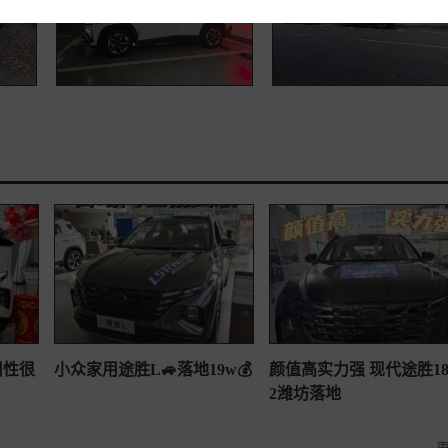
用性很
小众家用途胜L🚙落地19w💰
颜值高实力强 现代途胜1
2潍坊落地
更