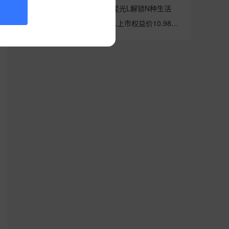
重构10万级SUV标准，星光L解锁N种生活
人民的大六座SUV 星光L上市权益价10.98万起