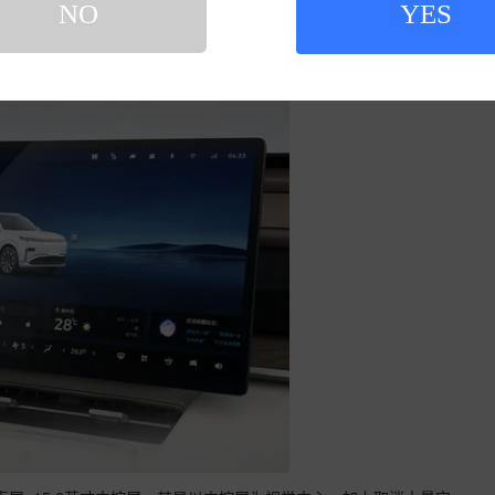
NO
YES