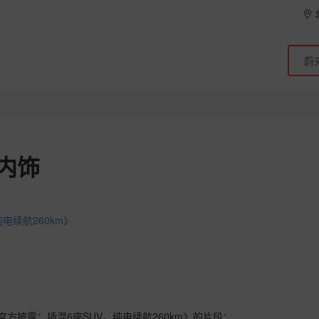
内饰
电续航260km》
方披露：插混6座SUV，纯电续航260km》的片段：