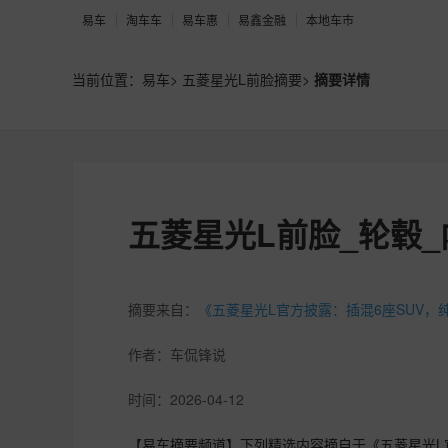
易车
淘车车
易车惠
易鑫金融
本地车市
当前位置：
易车
>
五菱星光L前脸摘要
>
摘要详情
五菱星光L前脸_轮毂_
摘要来自：
《五菱星光L官方披露：插混6座SUV，纯
作者：
车侃锋说
时间：
2026-04-12
【易车摘要频道】下列精选内容摘自于《五菱星光L官