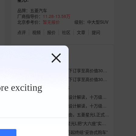
星光L
品牌：
五菱汽车
厂商指导价：
11.28-13.58万
北京参考价：
暂无报价
级别：中大型SUV
点评
视频
报价
社区
文章
提问
最新资讯
「人民的大六座」星光L下订享至高价值30000元八重礼遇
「人民的大六座」星光L下订享至高价值30000元八重礼遇
re exciting
星光L怎么样 总算没白等
奔驰设计师操刀，星光L设计解读，十万级的“移动生活提案”
奔驰设计师操刀，星光L设计解读，十万级的“移动生活提案”
10.98万起解锁大六座自由，五菱星光L正式上市
10万级SUV上市，五菱星光L把“大六座”实现新玩法
五菱星光L上市，10.98万起终结“妥协式购车”