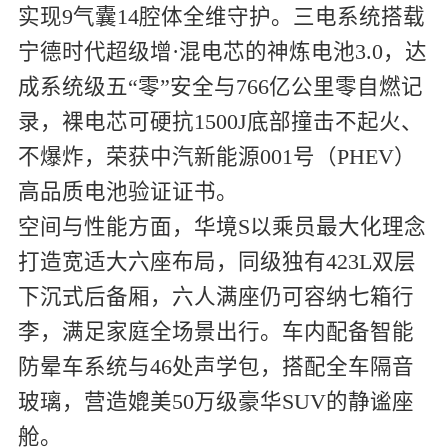
实现9气囊14腔体全维守护。三电系统搭载
宁德时代超级增·混电芯的神炼电池3.0，达
成系统级五“零”安全与766亿公里零自燃记
录，裸电芯可硬抗1500J底部撞击不起火、
不爆炸，荣获中汽新能源001号（PHEV）
高品质电池验证证书。
空间与性能方面，华境S以乘员最大化理念
打造宽适大六座布局，同级独有423L双层
下沉式后备厢，六人满座仍可容纳七箱行
李，满足家庭全场景出行。车内配备智能
防晕车系统与46处声学包，搭配全车隔音
玻璃，营造媲美50万级豪华SUV的静谧座
舱。