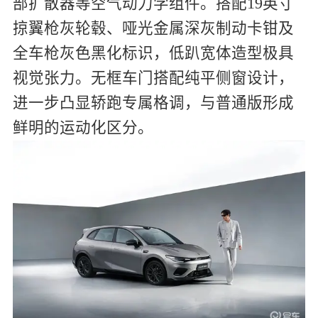
部扩散器等空气动力学组件。搭配19英寸
掠翼枪灰轮毂、哑光金属深灰制动卡钳及
全车枪灰色黑化标识，低趴宽体造型极具
视觉张力。无框车门搭配纯平侧窗设计，
进一步凸显轿跑专属格调，与普通版形成
鲜明的运动化区分。