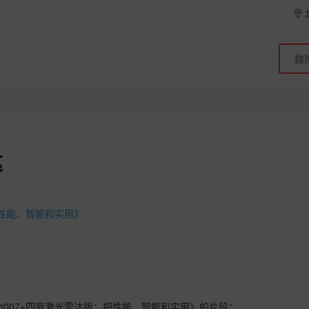
达
把性能、智能和实用》
007+四驱激光雷达版：把性能、智能和实用》的片段：