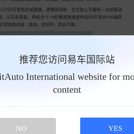
入FSD可变阻尼减震器，逻辑很清晰：在烂路上尽量软一点把震动
车身更稳。再结合“0.14秒横摆角速度响应时间”和50:50轴荷
出它想做到的是：既快，也好开，而且不飘。
推荐您访问易车国际站
BitAuto International website for mo
content
NO
YES