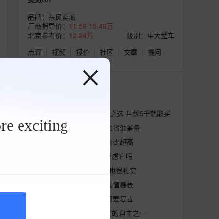
奕派007
品牌：
东风奕派
厂商指导价：
11.59-15.49万
北京参考价：
12.24万
级别：中大型车
点评
视频
报价
社区
文章
提问
最新资讯
14.49万元中大型车不二之选 月薪5千就能买
re exciting
奕派007价格优惠 动力和省油兼备
东风奕派又发威了，性价比超高
售价14.49万元起 你会考虑它吗
3.7破百，内饰做工用料也很扎实
奕派007中大型车来了 颜值暴表
聊奕派007哪款值 外观可爱复古
起售不足14.49万 最便宜的自主之一