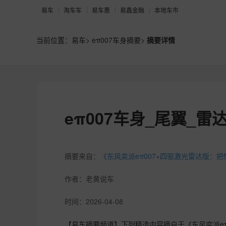
易车
淘车车
易车惠
易鑫金融
本地车市
当前位置：
易车
>
eπ007车身摘要
>
摘要详情
eπ007车身_尾翼_雷
摘要来自：
《东风奕派eπ007+四驱激光雷达版：
作者：
老黄说车
时间：
2026-04-08
【易车摘要频道】下列精选内容摘自于《东风奕派eπ