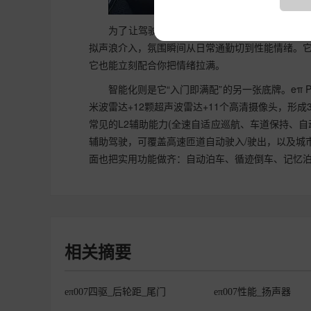
为了让驾驶乐趣更容易被“点燃”，它还设计了
拟声浪介入，氛围瞬间从日常通勤切到性能情绪。
它也能立刻配合你把情绪拉满。
智能化则是它“入门即满配”的另一张底牌。eπ 
米波雷达+12颗超声波雷达+11个高清摄像头，形成
常见的L2辅助能力(全速自适应巡航、车道保持、
辅助驾驶，可覆盖高速匝道自动驶入/驶出，以及城
面也把实用功能做齐：自动泊车、循迹倒车、记忆
相关摘要
eπ007四驱_后轮距_尾门
eπ007性能_扬声器