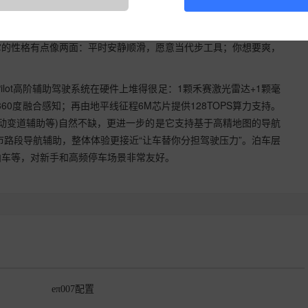
方向盘S键一键开启“战斗模式”：仪表运动界面切换、尾翼升起、模
它的性格有点像两面：平时安静顺滑，愿意当代步工具；你想要爽，
Pilot高阶辅助驾驶系统在硬件上堆得很足：1颗禾赛激光雷达+1颗毫
360度融合感知；再由地平线征程6M芯片提供128TOPS算力支持。
自动变道辅助等)自然不缺，更进一步的是它支持基于高精地图的导航
市路段导航辅助，整体体验更接近“让车替你分担驾驶压力”。泊车层
泊车等，对新手和高频停车场景非常友好。
eπ007配置