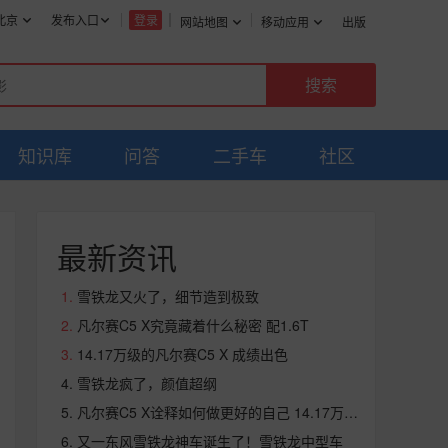
北京
发布入口
登录
网站地图
移动应用
出版
知识库
问答
二手车
社区
最新资讯
雪铁龙又火了，细节造到极致
凡尔赛C5 X究竟藏着什么秘密 配1.6T
14.17万级的凡尔赛C5 X 成绩出色
雪铁龙疯了，颜值超纲
凡尔赛C5 X诠释如何做更好的自己 14.17万出头
又一东风雪铁龙神车诞生了！雪铁龙中型车