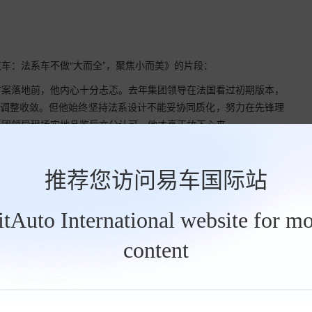
车：法系车不做“大而全”，聚焦小而美》的片段：
方案落地前，他内心十分忐忑。去年集团领导在法国看过初期版本，
求调整收敛。但他始终坚持法系设计不能妥协同质化，努力在先锋理
集团领导现场实地品鉴后充分认可，他才真正放下心来。
推荐您访问易车国际站
BitAuto International website for mo
content