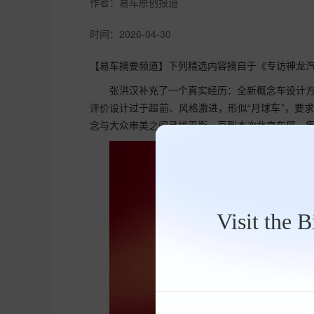
作者：
易车原创报道
时间：
2026-04-30
【易车摘要频道】下列精选内容摘自于《专访神龙汽
张洪汉补充了一个真实经历：全新概念车设计
评价设计过于超前、风格激进，形似“月球车”，要
念与大众审美之间寻找平衡。直到本次北京车展，
Visit the 