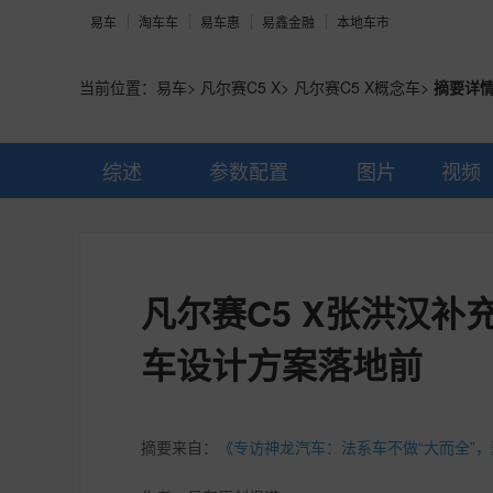
易车
淘车车
易车惠
易鑫金融
本地车市
当前位置：
易车
>
凡尔赛C5 X
>
凡尔赛C5 X概念车
>
摘要详
综述
参数配置
图片
视频
凡尔赛C5 X张洪汉
车设计方案落地前
摘要来自：
《专访神龙汽车：法系车不做“大而全”