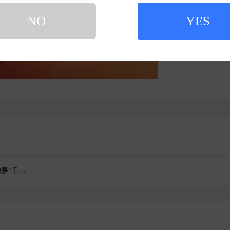
NO
YES
凡尔赛C5 X神龙想做的是“千人千面的个性化驾驶体验”：单人驾驶