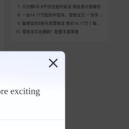
凡尔赛C5 X不仅仅是时尚派 网友表示很看好
一台14.17万起的中型车，雪铁龙又一“杀手锏”
最便宜的5座东风雪铁龙 售价14.17万丨每日荐车
雪铁龙又出爆款！配置丰富厚道
re exciting