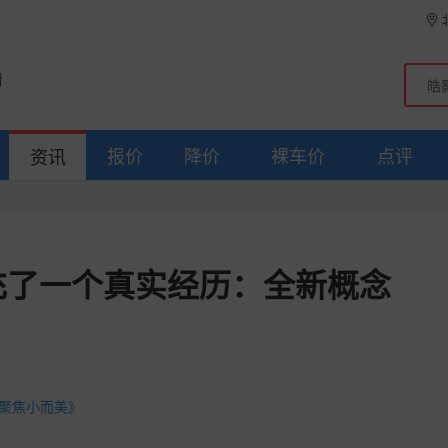
情
报价
降价
裸车价
点评
资讯
补充了一个真实经历：全新概念
，聚焦小而美》