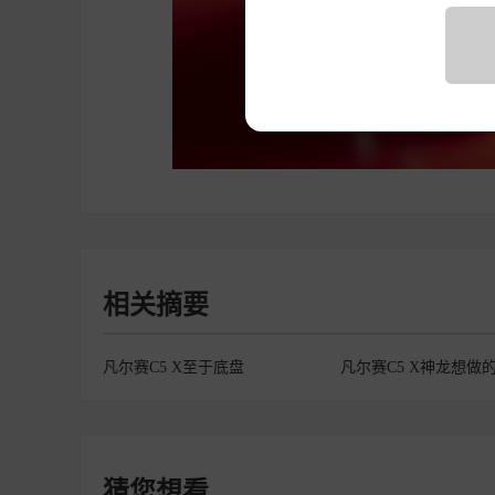
相关摘要
凡尔赛C5 X至于底盘
猜您想看