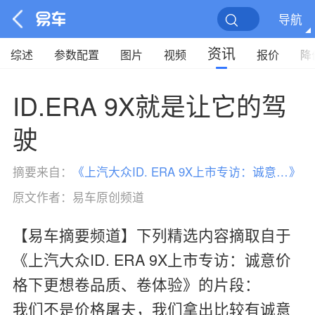
导航
资讯
综述
参数配置
图片
视频
报价
降
ID.ERA 9X就是让它的驾
驶
摘要来自：
《
上汽大众ID. ERA 9X上市专访：诚意价格下更想卷品质、卷体验
》
原文作者：
易车原创频道
【易车摘要频道】下列精选内容摘取自于
《上汽大众ID. ERA 9X上市专访：诚意价
格下更想卷品质、卷体验》的片段：
我们不是价格屠夫，我们拿出比较有诚意