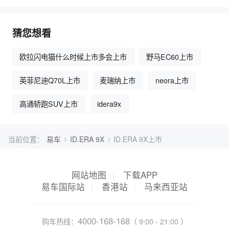
猜您想看
欧拉闪电猫什么时候上市多会上市
野马EC60上市
英菲尼迪Q70L上市
麦瑞纳上市
neora上市
高通轿跑SUV上市
idera9x
>
>
当前位置：
易车
ID.ERA 9X
ID.ERA 9X上市
网站地图
|
下载APP
易车国际站
|
香港站
|
马来西亚站
4000-168-168
购车热线：
（ 9:00 - 21:00 ）