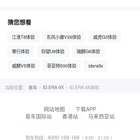
猜您想看
江淮T8体验
东风小康V26体验
威虎G3体验
尊行体验
仰望U9体验
瑞麒G6体验
威麟V5体验
菲亚特500体验
idera9x
>
>
当前位置：
易车
ID.ERA 9X
ID.ERA 9X体验
网站地图
|
下载APP
易车国际站
|
香港站
|
马来西亚站
4000-168-168
购车热线：
（ 9:00 - 21:00 ）