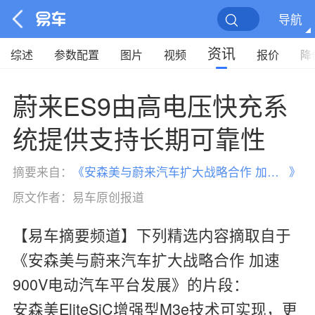
导航
资讯
综述
参数配置
图片
视频
报价
降
蔚来ES9由高电压快充系
统提供支持长期可靠性
摘要来自：
《
安森美与蔚来汽车扩大战略合作 加速900V电动汽车平台发展
》
原文作者：
易车原创报道
【易车摘要频道】下列精选内容摘取自于
《安森美与蔚来汽车扩大战略合作 加速
900V电动汽车平台发展》的片段：
安森美EliteSiC增强型M3e技术可实现，更