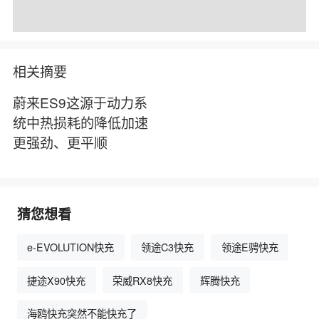
相关摘要
蔚来ES9这源于动力系
统中热损耗的降低加速
更强劲、更平顺
猜您想看
e-EVOLUTION快充
领途C3快充
领途E骋快充
捷途X90快充
荣威RX8快充
辉腾快充
海鸥快充突然不能快充了