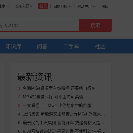
北京
发布入口
登录
网站地图
移动应用
出版
知识库
问答
二手车
社区
最新资讯
名爵MG4紧凑型车你粉吗 还买啥自行车
MG4销量这么好 可平山海可柔情
一文看懂——MG4 比你想象中的舒服
上汽集团·新能源又出颠覆之作MG4 外观大气内饰轻奢
最亲民的上汽集团·新能源车 凭这价格又是冠军
6.88万块钱的MG4是真的香 不偏科的"三好学生"