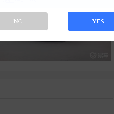
NO
YES