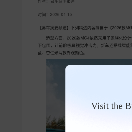
作者：
易车原创报道
时间：
2026-04-15
【易车摘要频道】下列精选内容摘自于《2026款M
造型方面，2026款MG4依然采用了家族化
下包围，让前脸极具视觉冲击力。新车还搭载智能
蓝、杏仁米两款外观颜色。
Visit the 