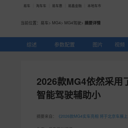
易车
淘车车
易车惠
易鑫金融
本地车市
当前位置：
易车
>
MG4
>
MG4驾驶
>
摘要详情
综述
参数配置
图片
视频
2026款MG4依然采
智能驾驶辅助小
摘要来自：
《2026款MG4实车亮相 将于北京车展