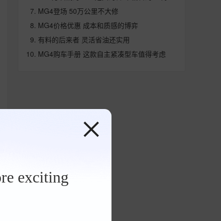
MG4登场 50万公里不大修
MG4价格优惠 成本和质感的博弈
有料的后来者 灵活省油还实用
MG4购车手册 这款自主紧凑型车值得考虑
re exciting