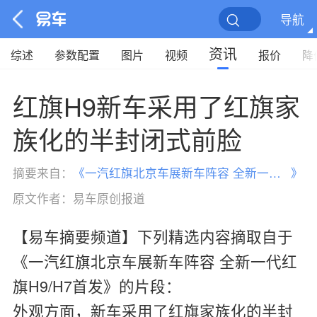
导航
资讯
综述
参数配置
图片
视频
报价
降
红旗H9新车采用了红旗家
族化的半封闭式前脸
摘要来自：
《
一汽红旗北京车展新车阵容 全新一代红旗H9/H7首发
》
原文作者：
易车原创报道
【易车摘要频道】下列精选内容摘取自于
《一汽红旗北京车展新车阵容 全新一代红
旗H9/H7首发》的片段：
外观方面，新车采用了红旗家族化的半封